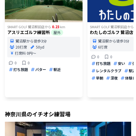
0.23
SMART GOLF 鷺沼駅前店
から
km
SMART GOLF 鷺沼駅前店
から
アスリエゴルフ練習所
わたしのゴルフ 鷺沼店
屋外
鷺沼駅から徒歩3分
鷺沼駅から徒歩3分
20打席
50yd
6打席
打席料
0円〜
0
0
0
0
打ち放題
安い
弾
打ち放題
パター
駅近
レンタルクラブ
駅近
早朝
深夜
体験レ
神奈川県
のイチオシ練習場