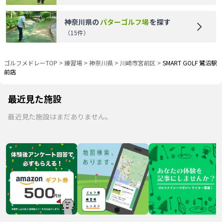
神奈川県
の
パターゴルフ場
を探す
（
15
件）
ゴルフメドレーTOP
>
練習場
>
神奈川県
>
川崎市宮前区
>
SMART GOLF 鷺沼駅
前店
最近見た施設
最近見た施設はまだありません。