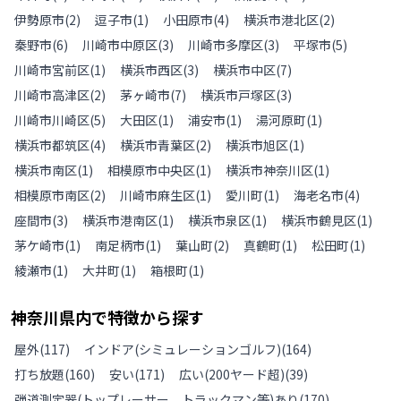
伊勢原市
(
2
)
逗子市
(
1
)
小田原市
(
4
)
横浜市港北区
(
2
)
秦野市
(
6
)
川崎市中原区
(
3
)
川崎市多摩区
(
3
)
平塚市
(
5
)
川崎市宮前区
(
1
)
横浜市西区
(
3
)
横浜市中区
(
7
)
川崎市高津区
(
2
)
茅ヶ崎市
(
7
)
横浜市戸塚区
(
3
)
川崎市川崎区
(
5
)
大田区
(
1
)
浦安市
(
1
)
湯河原町
(
1
)
横浜市都筑区
(
4
)
横浜市青葉区
(
2
)
横浜市旭区
(
1
)
横浜市南区
(
1
)
相模原市中央区
(
1
)
横浜市神奈川区
(
1
)
相模原市南区
(
2
)
川崎市麻生区
(
1
)
愛川町
(
1
)
海老名市
(
4
)
座間市
(
3
)
横浜市港南区
(
1
)
横浜市泉区
(
1
)
横浜市鶴見区
(
1
)
茅ケ崎市
(
1
)
南足柄市
(
1
)
葉山町
(
2
)
真鶴町
(
1
)
松田町
(
1
)
綾瀬市
(
1
)
大井町
(
1
)
箱根町
(
1
)
神奈川県
内で特徴から探す
屋外
(
117
)
インドア(シミュレーションゴルフ)
(
164
)
打ち放題
(
160
)
安い
(
171
)
広い(200ヤード超)
(
39
)
弾道測定器(トップレーサー、トラックマン等)あり
(
170
)