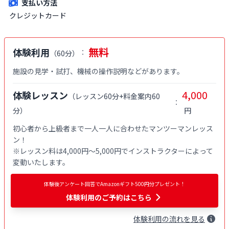
支払い方法
クレジットカード
無料
体験利用
：
（
60分
）
施設の見学・試打、機械の操作説明などがあります。
4,000
体験レッスン
（
レッスン60分+料金案内60
：
分
）
円
初心者から上級者まで一人一人に合わせたマンツーマンレッス
ン！

※レッスン料は4,000円〜5,000円でインストラクターによって
変動いたします。
体験後アンケート回答でAmazonギフト500円分プレゼント！
体験利用
のご予約はこちら
体験
利用
の流れを見る