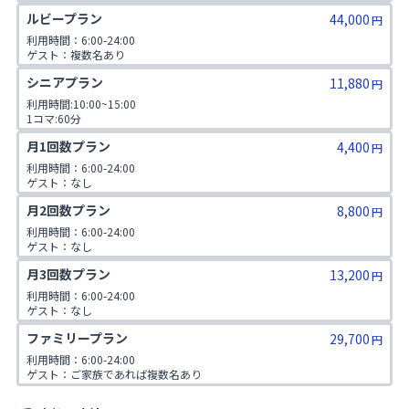
1日2コマ予約可
ルビープラン
44,000
円
利用時間：6:00-24:00

ゲスト：複数名あり

1日3コマ予約可
シニアプラン
11,880
円
利用時間:10:00~15:00

1コマ:60分

対象年齢:60歳以上

月1回数プラン
4,400
ゲスト:無し
円
利用時間：6:00-24:00

ゲスト：なし
月2回数プラン
8,800
円
利用時間：6:00-24:00

ゲスト：なし

月3回数プラン
13,200
円
利用時間：6:00-24:00

ゲスト：なし
ファミリープラン
29,700
円
利用時間：6:00-24:00

ゲスト：ご家族であれば複数名あり

※ご入会時にご家族名の登録をお願いしております。二親等までのご家
族が対象です。