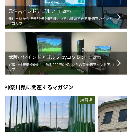
元住吉インドアゴルフ
（
川崎市
）
元住吉駅から徒歩5分!! 24時間いつでも練習できる半個室のインド
アゴルフ！
武蔵小杉インドアゴルフ byコソレン
（
川崎市
）
武蔵小杉駅徒歩6分！月額5,000円(税込)からの完全個室インドアゴ
ルフ！
神奈川県
に関連するマガジン
練習場