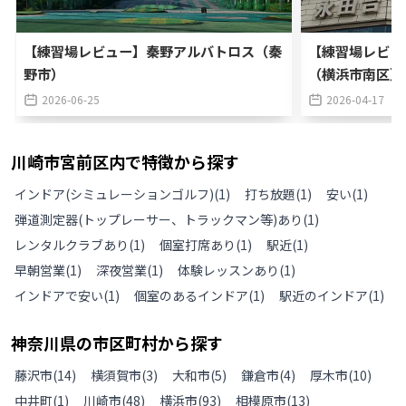
【練習場レビュー】秦野アルバトロス（秦
【練習場レビュ
野市）
（横浜市南区）
2026-06-25
2026-04-17
川崎市宮前区
内で特徴から探す
インドア(シミュレーションゴルフ)
(
1
)
打ち放題
(
1
)
安い
(
1
)
弾道測定器(トップレーサー、トラックマン等)あり
(
1
)
レンタルクラブあり
(
1
)
個室打席あり
(
1
)
駅近
(
1
)
早朝営業
(
1
)
深夜営業
(
1
)
体験レッスンあり
(
1
)
インドアで安い
(
1
)
個室のあるインドア
(
1
)
駅近のインドア
(
1
)
神奈川県
の
市区町村から探す
藤沢市
(
14
)
横須賀市
(
3
)
大和市
(
5
)
鎌倉市
(
4
)
厚木市
(
10
)
中井町
(
1
)
川崎市
(
48
)
横浜市
(
93
)
相模原市
(
13
)