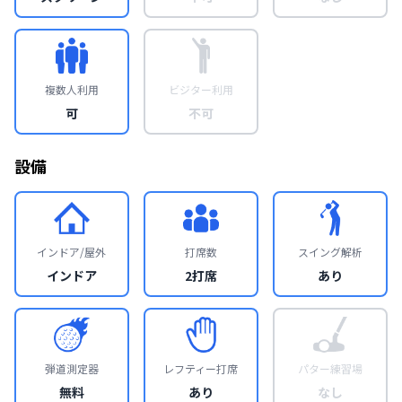
複数人利用
ビジター利用
可
不可
設備
インドア/屋外
打席数
スイング解析
インドア
2打席
あり
弾道測定器
レフティー打席
パター練習場
無料
あり
なし