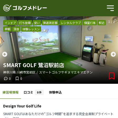
1
/
2
インドア
打ち放題
安い
弾道測定器
レンタルクラブ
個室打席
駅近
早朝
深夜
体験レッスン
SMART GOLF 鷺沼駅前店
神奈川県
川崎市宮前区
/
スマートゴルフサギヌマエキマエテン
0
0
練習場情報
口コミ
体験申込
0
件
Design Your Golf Life
SMART GOLFはあなただけの“ゴルフ時間“を追求する完全会員制プライベート