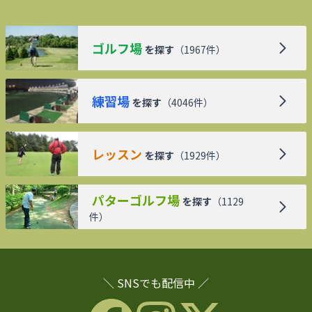
ゴルフ場
を探す
（
1967
件）
練習場
を探す
（
4046
件）
レッスン
を探す
（
1929
件）
パターゴルフ場
を探す
（
1129
件）
＼ SNSでも配信中 ／