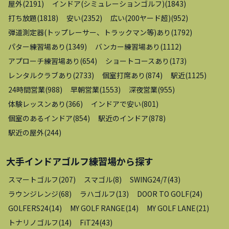
屋外
(
2191
)
インドア(シミュレーションゴルフ)
(
1843
)
打ち放題
(
1818
)
安い
(
2352
)
広い(200ヤード超)
(
952
)
弾道測定器(トップレーサー、トラックマン等)あり
(
1792
)
パター練習場あり
(
1349
)
バンカー練習場あり
(
1112
)
アプローチ練習場あり
(
654
)
ショートコースあり
(
173
)
レンタルクラブあり
(
2733
)
個室打席あり
(
874
)
駅近
(
1125
)
24時間営業
(
988
)
早朝営業
(
1553
)
深夜営業
(
955
)
体験レッスンあり
(
366
)
インドアで安い
(
801
)
個室のあるインドア
(
854
)
駅近のインドア
(
878
)
駅近の屋外
(
244
)
大手インドアゴルフ練習場
から探す
スマートゴルフ
(
207
)
スマゴル
(
8
)
SWING24/7
(
43
)
ラウンジレンジ
(
68
)
ラハゴルフ
(
13
)
DOOR TO GOLF
(
24
)
GOLFERS24
(
14
)
MY GOLF RANGE
(
14
)
MY GOLF LANE
(
21
)
トナリノゴルフ
(
14
)
FiT24
(
43
)