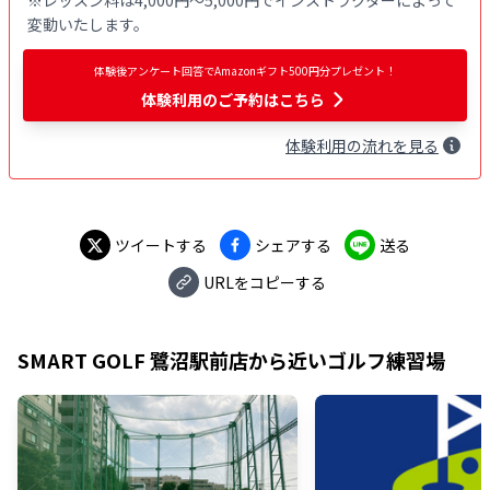
変動いたします。
体験後アンケート回答でAmazonギフト500円分プレゼント！
体験利用
のご予約はこちら
体験
利用
の流れを見る
ツイートする
シェアする
送る
URLをコピーする
SMART GOLF 鷺沼駅前店
から近いゴルフ練習場