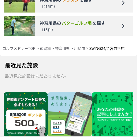
（
215
件）
神奈川県
の
パターゴルフ場
を探す
（
15
件）
ゴルフメドレーTOP
>
練習場
>
神奈川県
>
川崎市
>
SWING24/7 宮前平店
最近見た施設
最近見た施設はまだありません。