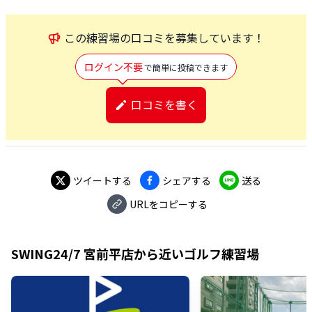
この
練習場
の口コミを募集しています！
ログイン不要
で簡単に投稿できます
口コミを書く
ツイートする
シェアする
送る
URLをコピーする
SWING24/7 宮前平店
から近いゴルフ練習場