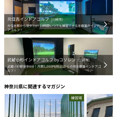
元住吉インドアゴルフ
（
川崎市
）
元住吉駅から徒歩5分!! 24時間いつでも練習できる半個室のインド
アゴルフ！
武蔵小杉インドアゴルフ byコソレン
（
川崎市
）
武蔵小杉駅徒歩6分！月額5,000円(税込)からの完全個室インドアゴ
ルフ！
神奈川県
に関連するマガジン
練習場