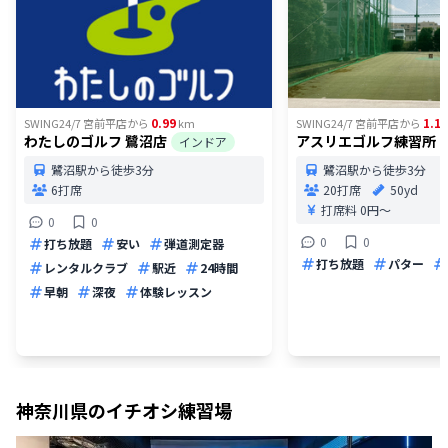
0.99
1.1
SWING24/7 宮前平店
から
km
SWING24/7 宮前平店
から
わたしのゴルフ 鷺沼店
アスリエゴルフ練習所
インドア
鷺沼駅から徒歩3分
鷺沼駅から徒歩3分
6打席
20打席
50yd
打席料
0円〜
0
0
0
0
打ち放題
安い
弾道測定器
打ち放題
パター
レンタルクラブ
駅近
24時間
早朝
深夜
体験レッスン
神奈川県
のイチオシ練習場