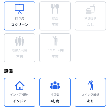
打つ先
飲食
飲食提供
スクリーン
不可
なし
複数人利用
ビジター利用
不可
不可
設備
インドア/屋外
打席数
スイング解析
インドア
4打席
あり