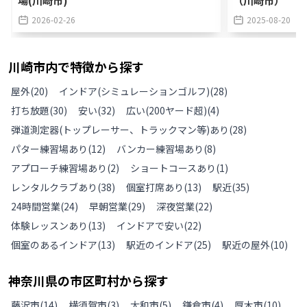
2026-02-26
2025-08-20
川崎市
内で特徴から探す
屋外
(
20
)
インドア(シミュレーションゴルフ)
(
28
)
打ち放題
(
30
)
安い
(
32
)
広い(200ヤード超)
(
4
)
弾道測定器(トップレーサー、トラックマン等)あり
(
28
)
パター練習場あり
(
12
)
バンカー練習場あり
(
8
)
アプローチ練習場あり
(
2
)
ショートコースあり
(
1
)
レンタルクラブあり
(
38
)
個室打席あり
(
13
)
駅近
(
35
)
24時間営業
(
24
)
早朝営業
(
29
)
深夜営業
(
22
)
体験レッスンあり
(
13
)
インドアで安い
(
22
)
個室のあるインドア
(
13
)
駅近のインドア
(
25
)
駅近の屋外
(
10
)
神奈川県
の
市区町村から探す
藤沢市
(
14
)
横須賀市
(
3
)
大和市
(
5
)
鎌倉市
(
4
)
厚木市
(
10
)