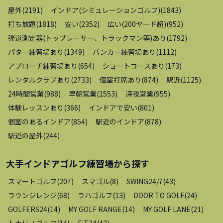
屋外
(
2191
)
インドア(シミュレーションゴルフ)
(
1843
)
打ち放題
(
1818
)
安い
(
2352
)
広い(200ヤード超)
(
952
)
弾道測定器(トップレーサー、トラックマン等)あり
(
1792
)
パター練習場あり
(
1349
)
バンカー練習場あり
(
1112
)
アプローチ練習場あり
(
654
)
ショートコースあり
(
173
)
レンタルクラブあり
(
2733
)
個室打席あり
(
874
)
駅近
(
1125
)
24時間営業
(
988
)
早朝営業
(
1553
)
深夜営業
(
955
)
体験レッスンあり
(
366
)
インドアで安い
(
801
)
個室のあるインドア
(
854
)
駅近のインドア
(
878
)
駅近の屋外
(
244
)
大手インドアゴルフ練習場
から探す
スマートゴルフ
(
207
)
スマゴル
(
8
)
SWING24/7
(
43
)
ラウンジレンジ
(
68
)
ラハゴルフ
(
13
)
DOOR TO GOLF
(
24
)
GOLFERS24
(
14
)
MY GOLF RANGE
(
14
)
MY GOLF LANE
(
21
)
トナリノゴルフ
(
14
)
FiT24
(
43
)