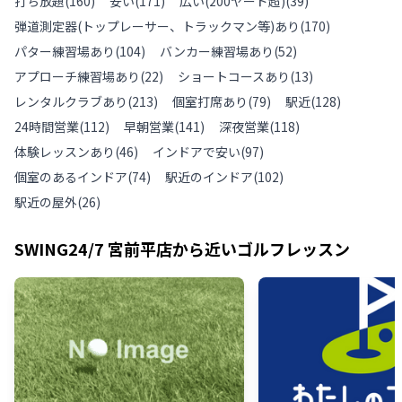
打ち放題
(
160
)
安い
(
171
)
広い(200ヤード超)
(
39
)
弾道測定器(トップレーサー、トラックマン等)あり
(
170
)
パター練習場あり
(
104
)
バンカー練習場あり
(
52
)
アプローチ練習場あり
(
22
)
ショートコースあり
(
13
)
レンタルクラブあり
(
213
)
個室打席あり
(
79
)
駅近
(
128
)
24時間営業
(
112
)
早朝営業
(
141
)
深夜営業
(
118
)
体験レッスンあり
(
46
)
インドアで安い
(
97
)
個室のあるインドア
(
74
)
駅近のインドア
(
102
)
駅近の屋外
(
26
)
SWING24/7 宮前平店
から近いゴルフレッスン