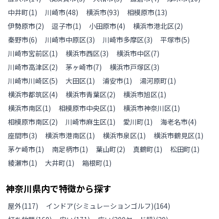
中井町
(
1
)
川崎市
(
48
)
横浜市
(
93
)
相模原市
(
13
)
伊勢原市
(
2
)
逗子市
(
1
)
小田原市
(
4
)
横浜市港北区
(
2
)
秦野市
(
6
)
川崎市中原区
(
3
)
川崎市多摩区
(
3
)
平塚市
(
5
)
川崎市宮前区
(
1
)
横浜市西区
(
3
)
横浜市中区
(
7
)
川崎市高津区
(
2
)
茅ヶ崎市
(
7
)
横浜市戸塚区
(
3
)
川崎市川崎区
(
5
)
大田区
(
1
)
浦安市
(
1
)
湯河原町
(
1
)
横浜市都筑区
(
4
)
横浜市青葉区
(
2
)
横浜市旭区
(
1
)
横浜市南区
(
1
)
相模原市中央区
(
1
)
横浜市神奈川区
(
1
)
相模原市南区
(
2
)
川崎市麻生区
(
1
)
愛川町
(
1
)
海老名市
(
4
)
座間市
(
3
)
横浜市港南区
(
1
)
横浜市泉区
(
1
)
横浜市鶴見区
(
1
)
茅ケ崎市
(
1
)
南足柄市
(
1
)
葉山町
(
2
)
真鶴町
(
1
)
松田町
(
1
)
綾瀬市
(
1
)
大井町
(
1
)
箱根町
(
1
)
神奈川県
内で特徴から探す
屋外
(
117
)
インドア(シミュレーションゴルフ)
(
164
)