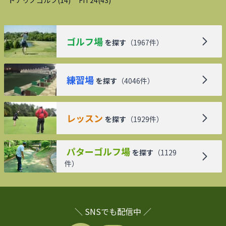
ゴルフ場
を探す
（
1967
件）
練習場
を探す
（
4046
件）
レッスン
を探す
（
1929
件）
パターゴルフ場
を探す
（
1129
件）
＼ SNSでも配信中 ／