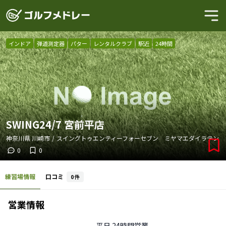
インドア
弾道測定器
パター
レンタルクラブ
駅近
24時間
SWING24/7 宮前平店
神奈川県
川崎市
/
スイングトゥエンティーフォーセブン ミヤマエダイラテン
0
0
練習場情報
口コミ
0
件
営業情報
平日
24時間営業