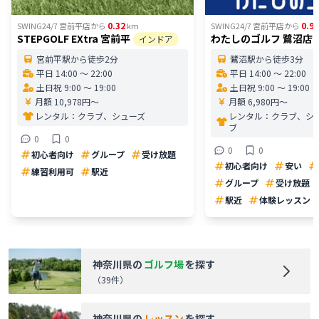
0.32
0.99
SWING24/7 宮前平店
から
km
SWING24/7 宮前平店
から
STEPGOLF EXtra 宮前平
わたしのゴルフ 鷺沼店
インドア
宮前平駅から徒歩2分
鷺沼駅から徒歩3分
平日 14:00 〜 22:00
平日 14:00 〜 22:00
土日祝 9:00 〜 19:00
土日祝 9:00 〜 19:00
月額 10,978円〜
月額 6,980円〜
レンタル：
クラブ、シューズ
レンタル：
クラブ、シ
ブ
0
0
0
0
初心者向け
グループ
受け放題
初心者向け
安い
練習利用可
駅近
グループ
受け放題
駅近
体験レッスン
神奈川県
の
ゴルフ場
を探す
（
39
件）
神奈川県
の
レッスン
を探す