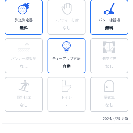
弾道測定器
レフティー打席
パター練習場
無料
なし
無料
バンカー練習場
ティーアップ方法
個室打席
なし
自動
なし
傾斜打席
トイレ
更衣室
なし
-
なし
2024/4/29
更新