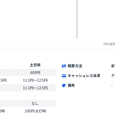
Goog
土日祝
精算方法
都
600円
キャッシュレス決済
不
.5円
11.1円〜12.5円
備考
-
11.1円〜12.5円
-
なし
灯時
100円 点灯時