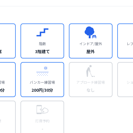
階数
インドア/屋外
レ
席
3階建て
屋外
習場
バンカー練習場
アプローチ練習場
シ
0分
200円/30分
なし
席
打席予約
-