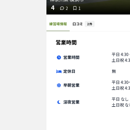
4
2
1
練習場情報
口コミ
2
件
営業時間
平日
4:30
営業時間
土日祝
4:
定休日
無
平日
4:3
早朝営業
土日祝
4
平日
なし
深夜営業
土日祝
な