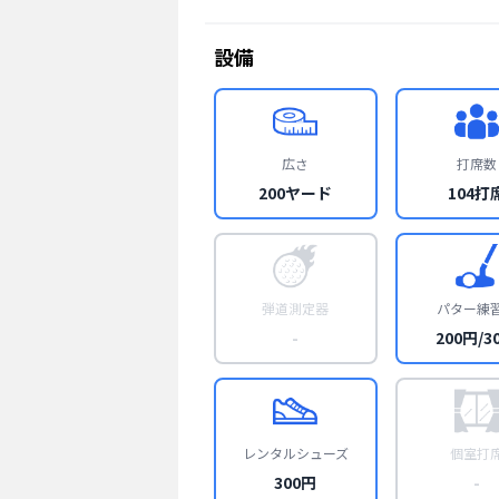
設備
広さ
打席数
200ヤード
104打
弾道測定器
パター練
-
200円/3
レンタルシューズ
個室打
300円
-