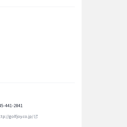
45-441-2841
ttp://golfjoy.co.jp/