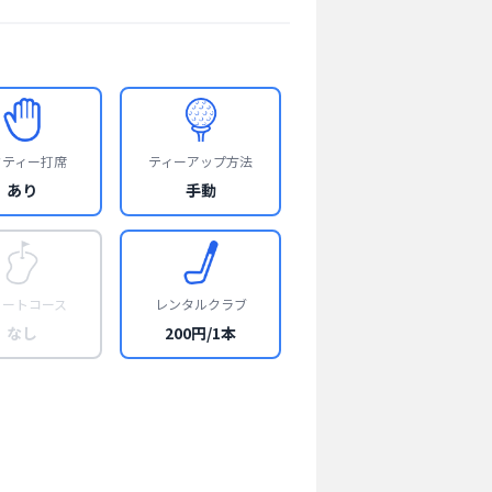
フティー打席
ティーアップ方法
あり
手動
ョートコース
レンタルクラブ
なし
200円/1本