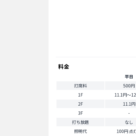
料金
平日
打席料
500円
1F
11.1円〜12
2F
11.1円
3F
-
打ち放題
なし
照明代
100円 点