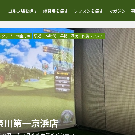
ゴルフ場を探す
練習場を探す
レッスンを探す
マガジン
ルクラブ
個室打席
駅近
24時間
早朝
深夜
体験レッスン
東神奈川第一京浜店
ガシカナガワダイイチケイヒンテン