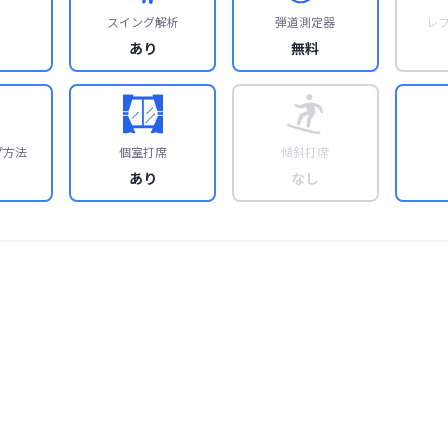
スイング解析
弾道測定器
レ
あり
無料
プ方法
個室打席
傾斜打席
あり
なし