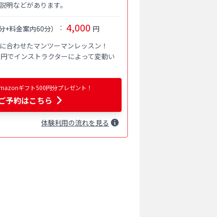
説明などがあります。
4,000
：
分+料金案内60分
）
円
に合わせたマンツーマンレッスン！

000円でインストラクターによって変動い
azonギフト500円分プレゼント！
ご予約はこちら
体験
利用
の流れを見る