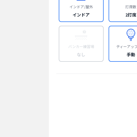
インドア/屋外
打席数
インドア
2打席
バンカー練習場
ティーアッ
なし
手動