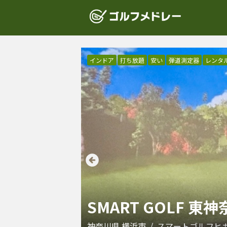
インドア
打ち放題
安い
弾道測定器
レンタ
SMART GOLF 
神奈川県
横浜市
/
スマートゴルフヒ