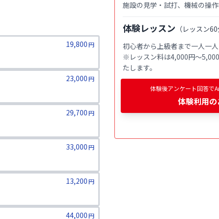
施設の見学・試打、機械の操作
体験レッスン
（
レッスン60
19,800
円
初心者から上級者まで一人一人
※レッスン料は4,000円〜5,
たします。
23,000
円
体験後アンケート回答でAm
体験利用
の
29,700
円
33,000
円
13,200
円
44,000
円