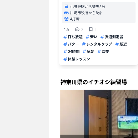
小田栄駅から徒歩5分
川崎市役所から8分
4打席
4.5
2
1
打ち放題
安い
弾道測定器
パター
レンタルクラブ
駅近
24時間
早朝
深夜
体験レッスン
神奈川県
のイチオシ練習場