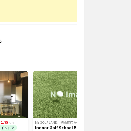
る
1.75
1.82
ら
km
MY GOLF LANE 川崎駅前店
から
km
MY GOLF
Indoor Golf School BEAGLE 川崎チ
ZEN GO
インドア