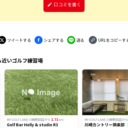
口コミを書く
ツイートする
シェアする
送る
URLをコピーす
ら近いゴルフ練習場
1.71
MY GOLF LANE 川崎駅前店
から
km
MY GOLF LANE 川崎駅前店
か
Golf Bar Holly & studio R3
川崎カントリー倶楽部