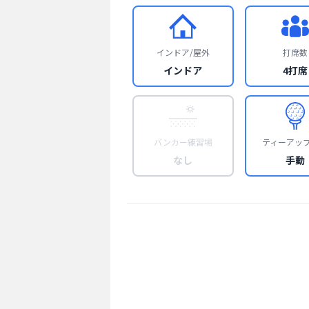
インドア/屋外
打席数
インドア
4打席
バンカー練習場
ティーアッ
なし
手動