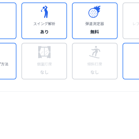
スイング解析
弾道測定器
レ
あり
無料
プ方法
個室打席
傾斜打席
なし
なし