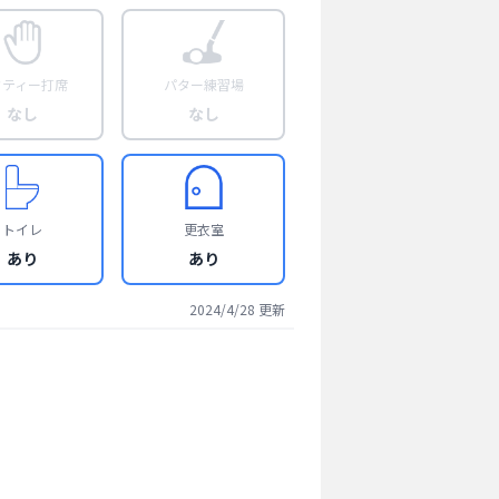
フティー打席
パター練習場
なし
なし
トイレ
更衣室
あり
あり
2024/4/28
更新