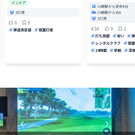
インドア
川崎駅から徒歩8分
3打席
川崎駅から4分
2打席
0
0
4.56
9
2
弾道測定器
個室打席
打ち放題
安い
弾
レンタルクラブ
個室
24時間
早朝
深