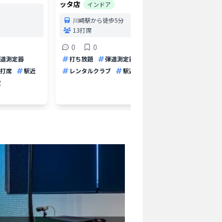
ッタ店
インドア
京急
川崎駅から徒歩5分
6打
13打席
0
0
0
弾道測
道測定器
打ち放題
弾道測定器
パター
深夜
打席
駅近
レンタルクラブ
駅近
夜