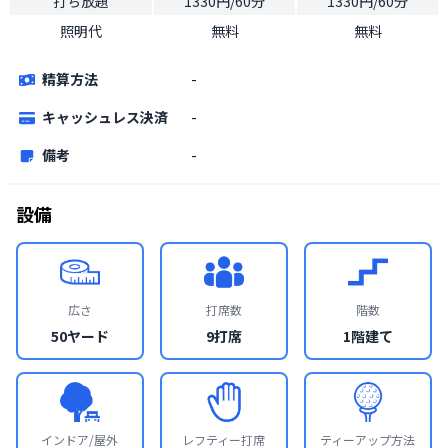
打ち放題
1330円/60分
1330円/60分
照明代
無料
無料
精算方法
-
キャッシュレス決済
-
備考
-
設備
広さ
打席数
階数
50ヤード
9打席
1階建て
インドア/屋外
レフティー打席
ティーアップ方法