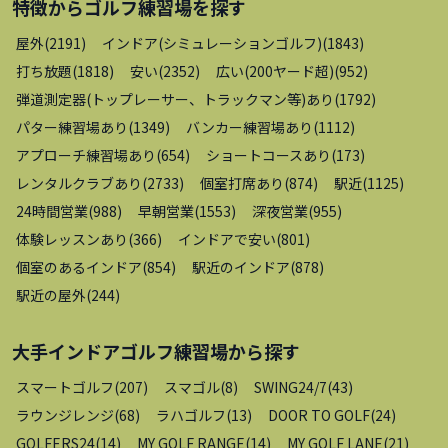
特徴から
ゴルフ練習場
を探す
屋外
(
2191
)
インドア(シミュレーションゴルフ)
(
1843
)
打ち放題
(
1818
)
安い
(
2352
)
広い(200ヤード超)
(
952
)
弾道測定器(トップレーサー、トラックマン等)あり
(
1792
)
パター練習場あり
(
1349
)
バンカー練習場あり
(
1112
)
アプローチ練習場あり
(
654
)
ショートコースあり
(
173
)
レンタルクラブあり
(
2733
)
個室打席あり
(
874
)
駅近
(
1125
)
24時間営業
(
988
)
早朝営業
(
1553
)
深夜営業
(
955
)
体験レッスンあり
(
366
)
インドアで安い
(
801
)
個室のあるインドア
(
854
)
駅近のインドア
(
878
)
駅近の屋外
(
244
)
大手インドアゴルフ練習場
から探す
スマートゴルフ
(
207
)
スマゴル
(
8
)
SWING24/7
(
43
)
ラウンジレンジ
(
68
)
ラハゴルフ
(
13
)
DOOR TO GOLF
(
24
)
GOLFERS24
(
14
)
MY GOLF RANGE
(
14
)
MY GOLF LANE
(
21
)