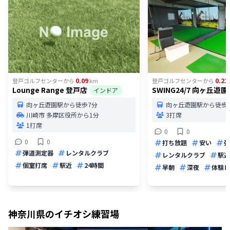
0.09
0.21
登戸ゴルフセンター
から
km
登戸ゴルフセンター
から
Lounge Range 登戸店
SWING24/7 向ヶ丘遊園
インドア
向ヶ丘遊園駅から徒歩7分
向ヶ丘遊園駅から徒歩
川崎市 多摩区役所から1分
3打席
1打席
0
0
0
0
打ち放題
安い
弾
弾道測定器
レンタルクラブ
レンタルクラブ
駅近
個室打席
駅近
24時間
早朝
深夜
体験レ
神奈川県
のイチオシ練習場