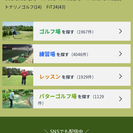
トナリノゴルフ
(
14
)
FiT24
(
43
)
ゴルフ場
を探す
（
1967
件）
練習場
を探す
（
4046
件）
レッスン
を探す
（
1929
件）
パターゴルフ場
を探す
（
1129
件）
＼ SNSでも配信中 ／