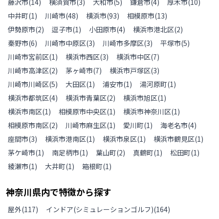
藤沢市
(
14
)
横須賀市
(
3
)
大和市
(
5
)
鎌倉市
(
4
)
厚木市
(
10
)
中井町
(
1
)
川崎市
(
48
)
横浜市
(
93
)
相模原市
(
13
)
伊勢原市
(
2
)
逗子市
(
1
)
小田原市
(
4
)
横浜市港北区
(
2
)
秦野市
(
6
)
川崎市中原区
(
3
)
川崎市多摩区
(
3
)
平塚市
(
5
)
川崎市宮前区
(
1
)
横浜市西区
(
3
)
横浜市中区
(
7
)
川崎市高津区
(
2
)
茅ヶ崎市
(
7
)
横浜市戸塚区
(
3
)
川崎市川崎区
(
5
)
大田区
(
1
)
浦安市
(
1
)
湯河原町
(
1
)
横浜市都筑区
(
4
)
横浜市青葉区
(
2
)
横浜市旭区
(
1
)
横浜市南区
(
1
)
相模原市中央区
(
1
)
横浜市神奈川区
(
1
)
相模原市南区
(
2
)
川崎市麻生区
(
1
)
愛川町
(
1
)
海老名市
(
4
)
座間市
(
3
)
横浜市港南区
(
1
)
横浜市泉区
(
1
)
横浜市鶴見区
(
1
)
茅ケ崎市
(
1
)
南足柄市
(
1
)
葉山町
(
2
)
真鶴町
(
1
)
松田町
(
1
)
綾瀬市
(
1
)
大井町
(
1
)
箱根町
(
1
)
神奈川県
内で特徴から探す
屋外
(
117
)
インドア(シミュレーションゴルフ)
(
164
)