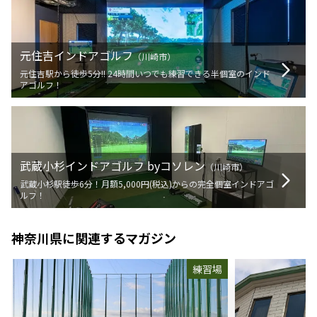
元住吉インドアゴルフ
（
川崎市
）
元住吉駅から徒歩5分!! 24時間いつでも練習できる半個室のインド
アゴルフ！
武蔵小杉インドアゴルフ byコソレン
（
川崎市
）
武蔵小杉駅徒歩6分！月額5,000円(税込)からの完全個室インドアゴ
ルフ！
神奈川県
に関連するマガジン
練習場