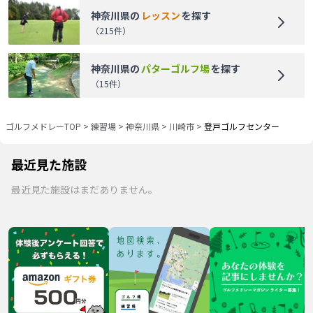
神奈川県
の
レッスン
を探す
（
215
件）
神奈川県
の
パターゴルフ場
を探す
（
15
件）
ゴルフメドレーTOP
>
練習場
>
神奈川県
>
川崎市
>
登戸ゴルフセンター
最近見た施設
最近見た施設はまだありません。