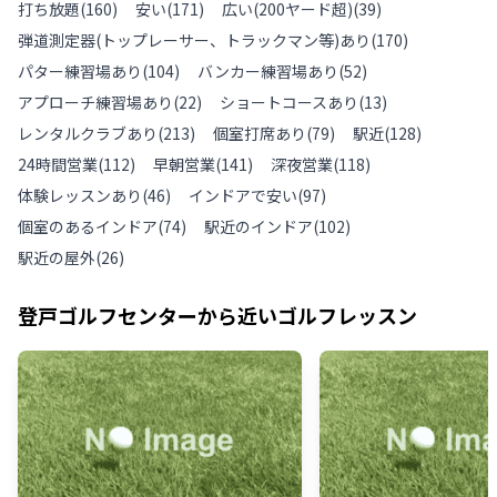
打ち放題
(
160
)
安い
(
171
)
広い(200ヤード超)
(
39
)
弾道測定器(トップレーサー、トラックマン等)あり
(
170
)
パター練習場あり
(
104
)
バンカー練習場あり
(
52
)
アプローチ練習場あり
(
22
)
ショートコースあり
(
13
)
レンタルクラブあり
(
213
)
個室打席あり
(
79
)
駅近
(
128
)
24時間営業
(
112
)
早朝営業
(
141
)
深夜営業
(
118
)
体験レッスンあり
(
46
)
インドアで安い
(
97
)
個室のあるインドア
(
74
)
駅近のインドア
(
102
)
駅近の屋外
(
26
)
登戸ゴルフセンター
から近いゴルフレッスン