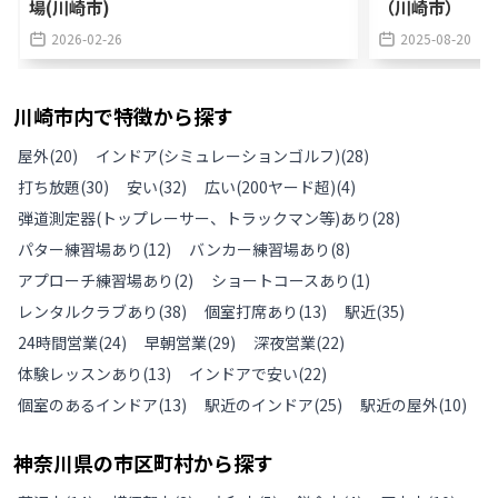
場(川崎市)
（川崎市）
2026-02-26
2025-08-20
川崎市
内で特徴から探す
屋外
(
20
)
インドア(シミュレーションゴルフ)
(
28
)
打ち放題
(
30
)
安い
(
32
)
広い(200ヤード超)
(
4
)
弾道測定器(トップレーサー、トラックマン等)あり
(
28
)
パター練習場あり
(
12
)
バンカー練習場あり
(
8
)
アプローチ練習場あり
(
2
)
ショートコースあり
(
1
)
レンタルクラブあり
(
38
)
個室打席あり
(
13
)
駅近
(
35
)
24時間営業
(
24
)
早朝営業
(
29
)
深夜営業
(
22
)
体験レッスンあり
(
13
)
インドアで安い
(
22
)
個室のあるインドア
(
13
)
駅近のインドア
(
25
)
駅近の屋外
(
10
)
神奈川県
の
市区町村から探す