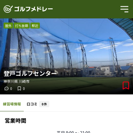
屋外
打ち放題
駅近
登戸ゴルフセンター
神奈川県
川崎市
0
0
練習場情報
口コミ
0
件
営業時間
平日
9:00 〜 21:00