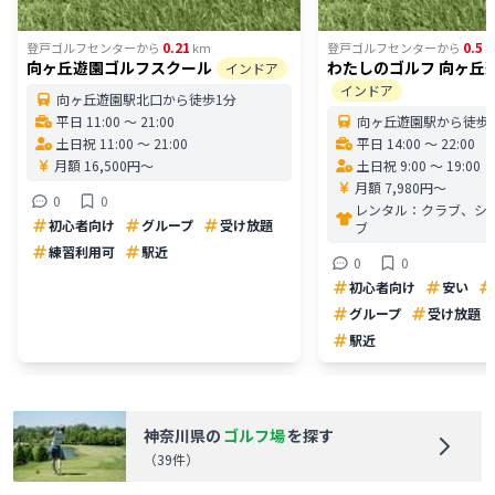
0.21
0.5
登戸ゴルフセンター
から
km
登戸ゴルフセンター
から
k
向ヶ丘遊園ゴルフスクール
わたしのゴルフ 向ヶ丘
インドア
インドア
向ヶ丘遊園駅北口から徒歩1分
平日 11:00 〜 21:00
向ヶ丘遊園駅から徒歩
土日祝 11:00 〜 21:00
平日 14:00 〜 22:00
月額 16,500円〜
土日祝 9:00 〜 19:00
月額 7,980円〜
0
0
レンタル：
クラブ、シ
初心者向け
グループ
受け放題
ブ
練習利用可
駅近
0
0
初心者向け
安い
グループ
受け放題
駅近
神奈川県
の
ゴルフ場
を探す
（
39
件）