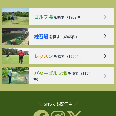
ゴルフ場
を探す
（
1967
件）
練習場
を探す
（
4046
件）
レッスン
を探す
（
1929
件）
パターゴルフ場
を探す
（
1129
件）
＼ SNSでも配信中 ／