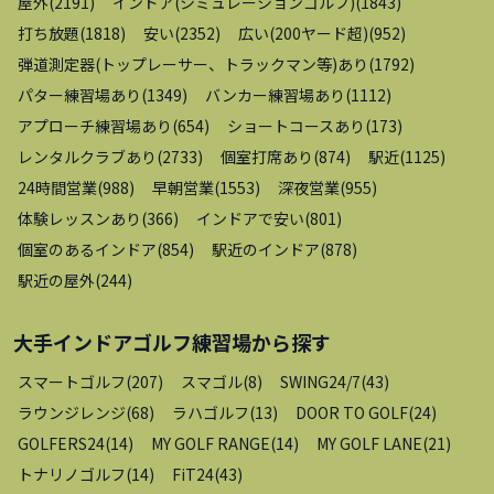
屋外
(
2191
)
インドア(シミュレーションゴルフ)
(
1843
)
打ち放題
(
1818
)
安い
(
2352
)
広い(200ヤード超)
(
952
)
弾道測定器(トップレーサー、トラックマン等)あり
(
1792
)
パター練習場あり
(
1349
)
バンカー練習場あり
(
1112
)
アプローチ練習場あり
(
654
)
ショートコースあり
(
173
)
レンタルクラブあり
(
2733
)
個室打席あり
(
874
)
駅近
(
1125
)
24時間営業
(
988
)
早朝営業
(
1553
)
深夜営業
(
955
)
体験レッスンあり
(
366
)
インドアで安い
(
801
)
個室のあるインドア
(
854
)
駅近のインドア
(
878
)
駅近の屋外
(
244
)
大手インドアゴルフ練習場
から探す
スマートゴルフ
(
207
)
スマゴル
(
8
)
SWING24/7
(
43
)
ラウンジレンジ
(
68
)
ラハゴルフ
(
13
)
DOOR TO GOLF
(
24
)
GOLFERS24
(
14
)
MY GOLF RANGE
(
14
)
MY GOLF LANE
(
21
)
トナリノゴルフ
(
14
)
FiT24
(
43
)