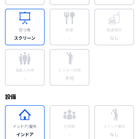
打つ先
飲食
飲食提供
スクリーン
-
なし
複数人利用
ビジター利用
-
不可
設備
インドア/屋外
打席数
スイング解析
インドア
-
なし