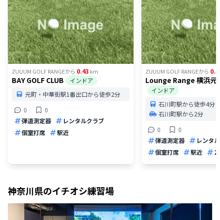
0.43
0.5
ZUUUM GOLF RANGE
から
km
ZUUUM GOLF RANGE
から
BAY GOLF CLUB
Lounge Range 横浜
インドア
インドア
元町・中華街駅1番出口から徒歩2分
石川町駅から徒歩4分
0
0
石川町駅から2分
弾道測定器
レンタルクラブ
0
0
個室打席
駅近
弾道測定器
レンタル
個室打席
駅近
2
神奈川県
のイチオシ練習場