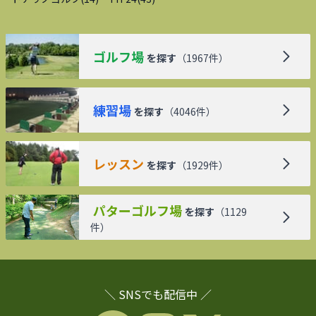
ゴルフ場
を探す
（
1967
件）
練習場
を探す
（
4046
件）
レッスン
を探す
（
1929
件）
パターゴルフ場
を探す
（
1129
件）
＼ SNSでも配信中 ／