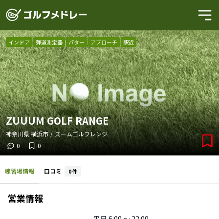
インドア
弾道測定器
パター
アプローチ
駅近
ZUUUM GOLF RANGE
神奈川県
横浜市
/
ズームゴルフレンジ
0
0
練習場情報
口コミ
0
件
営業情報
平日
6:00 〜 22:00