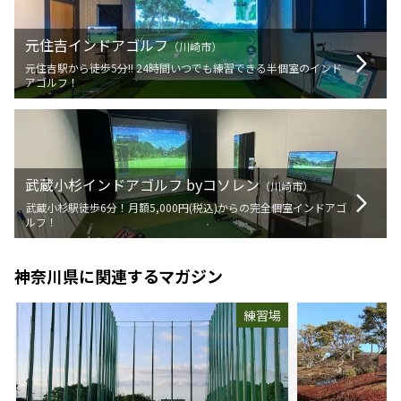
元住吉インドアゴルフ
（
川崎市
）
元住吉駅から徒歩5分!! 24時間いつでも練習できる半個室のインド
アゴルフ！
武蔵小杉インドアゴルフ byコソレン
（
川崎市
）
武蔵小杉駅徒歩6分！月額5,000円(税込)からの完全個室インドアゴ
ルフ！
神奈川県
に関連するマガジン
練習場