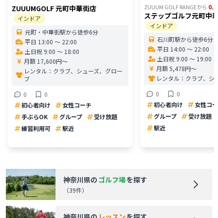
0.1
ZUUUM GOLF RANGE
から
ZUUUMGOLF 元町中華街店
ステップゴルフ元町中
インドア
インドア
元町・中華街駅から徒歩6分
石川町駅から徒歩6分
平日 13:00 〜 22:00
平日 14:00 〜 22:00
土日祝 9:00 〜 18:00
土日祝 9:00 〜 19:00
月額 17,600円〜
月額 5,478円〜
レンタル：
クラブ、シューズ、グロー
レンタル：
クラブ、シ
ブ
0
0
0
0
初心者向け
女性コー
初心者向け
女性コーチ
グループ
受け放題
手ぶらOK
グループ
受け放題
駅近
練習利用可
駅近
神奈川県
の
ゴルフ場
を探す
（
39
件）
神奈川県
の
レッスン
を探す