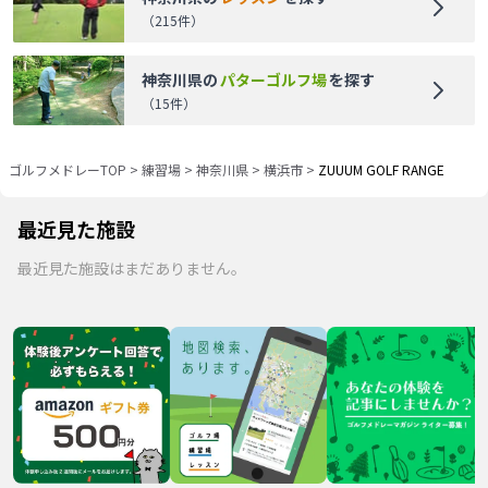
（
215
件）
神奈川県
の
パターゴルフ場
を探す
（
15
件）
ゴルフメドレーTOP
>
練習場
>
神奈川県
>
横浜市
>
ZUUUM GOLF RANGE
最近見た施設
最近見た施設はまだありません。