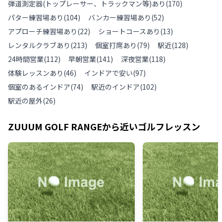
弾道測定器(トップレーサー、トラックマン等)あり
(
170
)
パター練習場あり
(
104
)
バンカー練習場あり
(
52
)
アプローチ練習場あり
(
22
)
ショートコースあり
(
13
)
レンタルクラブあり
(
213
)
個室打席あり
(
79
)
駅近
(
128
)
24時間営業
(
112
)
早朝営業
(
141
)
深夜営業
(
118
)
体験レッスンあり
(
46
)
インドアで安い
(
97
)
個室のあるインドア
(
74
)
駅近のインドア
(
102
)
駅近の屋外
(
26
)
ZUUUM GOLF RANGE
から近いゴルフレッスン