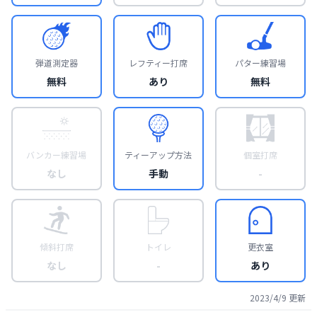
弾道測定器
レフティー打席
パター練習場
無料
あり
無料
バンカー練習場
ティーアップ方法
個室打席
なし
手動
-
傾斜打席
トイレ
更衣室
なし
-
あり
2023/4/9
更新