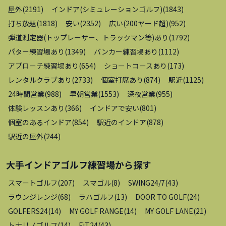
屋外
(
2191
)
インドア(シミュレーションゴルフ)
(
1843
)
打ち放題
(
1818
)
安い
(
2352
)
広い(200ヤード超)
(
952
)
弾道測定器(トップレーサー、トラックマン等)あり
(
1792
)
パター練習場あり
(
1349
)
バンカー練習場あり
(
1112
)
アプローチ練習場あり
(
654
)
ショートコースあり
(
173
)
レンタルクラブあり
(
2733
)
個室打席あり
(
874
)
駅近
(
1125
)
24時間営業
(
988
)
早朝営業
(
1553
)
深夜営業
(
955
)
体験レッスンあり
(
366
)
インドアで安い
(
801
)
個室のあるインドア
(
854
)
駅近のインドア
(
878
)
駅近の屋外
(
244
)
大手インドアゴルフ練習場
から探す
スマートゴルフ
(
207
)
スマゴル
(
8
)
SWING24/7
(
43
)
ラウンジレンジ
(
68
)
ラハゴルフ
(
13
)
DOOR TO GOLF
(
24
)
GOLFERS24
(
14
)
MY GOLF RANGE
(
14
)
MY GOLF LANE
(
21
)
トナリノゴルフ
(
14
)
FiT24
(
43
)