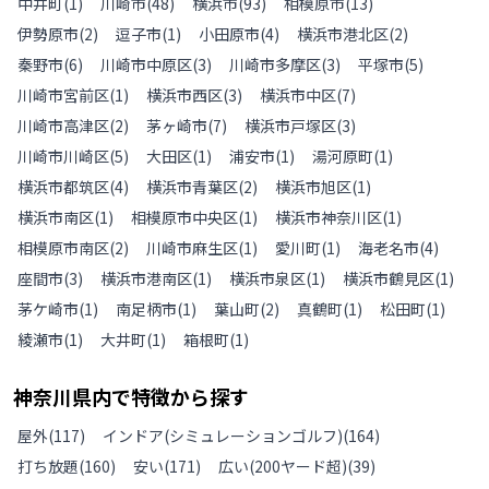
中井町
(
1
)
川崎市
(
48
)
横浜市
(
93
)
相模原市
(
13
)
伊勢原市
(
2
)
逗子市
(
1
)
小田原市
(
4
)
横浜市港北区
(
2
)
秦野市
(
6
)
川崎市中原区
(
3
)
川崎市多摩区
(
3
)
平塚市
(
5
)
川崎市宮前区
(
1
)
横浜市西区
(
3
)
横浜市中区
(
7
)
川崎市高津区
(
2
)
茅ヶ崎市
(
7
)
横浜市戸塚区
(
3
)
川崎市川崎区
(
5
)
大田区
(
1
)
浦安市
(
1
)
湯河原町
(
1
)
横浜市都筑区
(
4
)
横浜市青葉区
(
2
)
横浜市旭区
(
1
)
横浜市南区
(
1
)
相模原市中央区
(
1
)
横浜市神奈川区
(
1
)
相模原市南区
(
2
)
川崎市麻生区
(
1
)
愛川町
(
1
)
海老名市
(
4
)
座間市
(
3
)
横浜市港南区
(
1
)
横浜市泉区
(
1
)
横浜市鶴見区
(
1
)
茅ケ崎市
(
1
)
南足柄市
(
1
)
葉山町
(
2
)
真鶴町
(
1
)
松田町
(
1
)
綾瀬市
(
1
)
大井町
(
1
)
箱根町
(
1
)
神奈川県
内で特徴から探す
屋外
(
117
)
インドア(シミュレーションゴルフ)
(
164
)
打ち放題
(
160
)
安い
(
171
)
広い(200ヤード超)
(
39
)