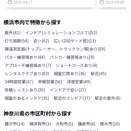
2026-04-17
2023-09-30
横浜市
内で特徴から探す
屋外
(
41
)
インドア(シミュレーションゴルフ)
(
52
)
打ち放題
(
54
)
安い
(
62
)
広い(200ヤード超)
(
11
)
弾道測定器(トップレーサー、トラックマン等)あり
(
59
)
パター練習場あり
(
44
)
バンカー練習場あり
(
19
)
アプローチ練習場あり
(
7
)
ショートコースあり
(
4
)
レンタルクラブあり
(
83
)
個室打席あり
(
36
)
駅近
(
45
)
24時間営業
(
47
)
早朝営業
(
56
)
深夜営業
(
49
)
体験レッスンあり
(
20
)
インドアで安い
(
37
)
個室のあるインドア
(
35
)
駅近のインドア
(
37
)
駅近の屋外
(
8
)
神奈川県
の
市区町村から探す
藤沢市
(
14
)
横須賀市
(
3
)
大和市
(
5
)
鎌倉市
(
4
)
厚木市
(
10
)