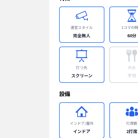
運営スタイル
1コマの
完全無人
60分
打つ先
飲食
スクリーン
不可
設備
インドア/屋外
打席数
インドア
2打席