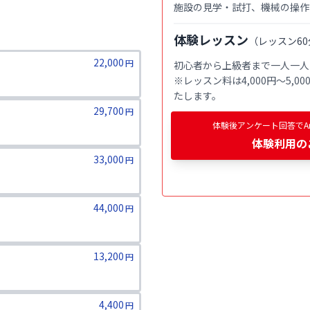
施設の見学・試打、機械の操作
体験レッスン
（
レッスン60
22,000
円
初心者から上級者まで一人一人
※レッスン料は4,000円〜5,
たします。
29,700
円
体験後アンケート回答でAm
体験利用
の
33,000
円
44,000
円
13,200
円
4,400
円