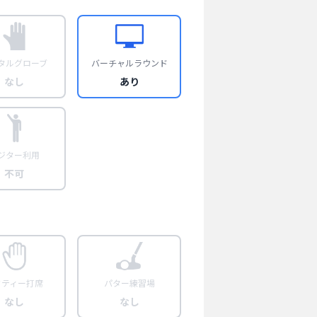
タルグローブ
バーチャルラウンド
なし
あり
ジター利用
不可
フティー打席
パター練習場
なし
なし