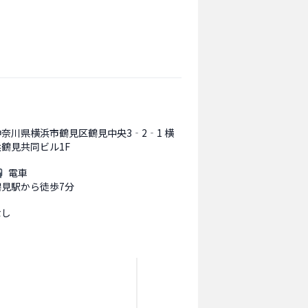
神奈川県横浜市鶴見区鶴見中央3‐2‐1 横
浜鶴見共同ビル1F
電車
鶴見駅から徒歩7分
なし