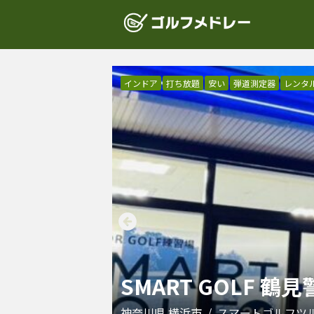
インドア
打ち放題
安い
弾道測定器
レンタ
SMART GOLF 鶴
神奈川県
横浜市
/
スマートゴルフツ