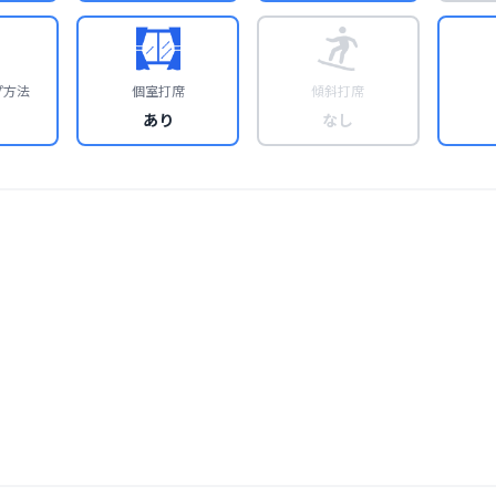
プ方法
個室打席
傾斜打席
あり
なし