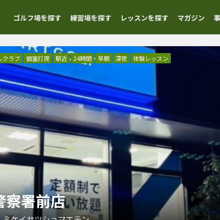
ゴルフ場を探す
練習場を探す
レッスンを探す
マガジン
ルクラブ
個室打席
駅近
24時間
早朝
深夜
体験レッスン
見警察署前店
ルミケイサツショマエテン