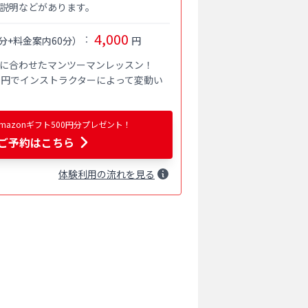
説明などがあります。
4,000
：
分+料金案内60分
）
円
に合わせたマンツーマンレッスン！

000円でインストラクターによって変動い
azonギフト500円分プレゼント！
ご予約はこちら
体験
利用
の流れを見る