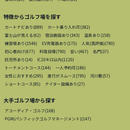
特徴から
ゴルフ場
を探す
カートナビあり
(
889
)
カート乗り入れ可
(
382
)
富士山が見える
(
62
)
宿泊施設あり
(
343
)
温泉あり
(
158
)
練習場あり
(
1546
)
EV充電器あり
(
175
)
人気(高評価)
(
780
)
初心者向け
(
677
)
料理自慢
(
790
)
安い
(
467
)
名門
(
37
)
託児所あり
(
14
)
IC10キロ以内
(
1120
)
トーナメントコース
(
144
)
一人予約可
(
186
)
女性におすすめ
(
295
)
進行がスムーズ
(
795
)
河川敷
(
57
)
ショートコース
(
85
)
ナイター設備あり
(
27
)
大手ゴルフ場
から探す
アコーディア・ゴルフ
(
168
)
PGM(パシフィックゴルフマネージメント)
(
147
)