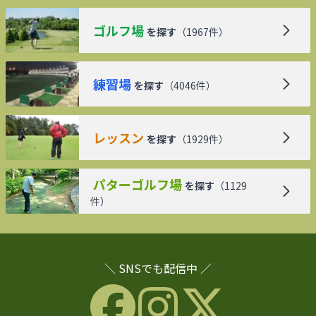
ゴルフ場
を探す
（
1967
件）
練習場
を探す
（
4046
件）
レッスン
を探す
（
1929
件）
パターゴルフ場
を探す
（
1129
件）
＼ SNSでも配信中 ／