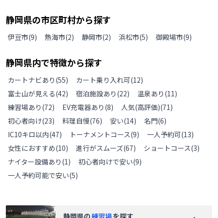
静岡県
の
市区町村から探す
伊豆市
(
9
)
熱海市
(
2
)
静岡市
(
2
)
浜松市
(
5
)
御殿場市
(
9
)
静岡県
内で特徴から探す
カートナビあり
(
55
)
カート乗り入れ可
(
12
)
富士山が見える
(
42
)
宿泊施設あり
(
22
)
温泉あり
(
11
)
練習場あり
(
72
)
EV充電器あり
(
8
)
人気(高評価)
(
71
)
初心者向け
(
23
)
料理自慢
(
76
)
安い
(
14
)
名門
(
6
)
IC10キロ以内
(
47
)
トーナメントコース
(
9
)
一人予約可
(
13
)
女性におすすめ
(
10
)
進行がスムーズ
(
67
)
ショートコース
(
3
)
ナイター設備あり
(
1
)
初心者向けで安い
(
9
)
一人予約可能で安い
(
5
)
静岡県
の
練習場
を探す