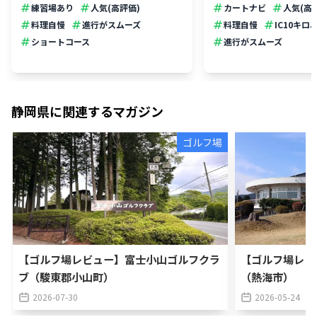
練習場あり
人気(高評価)
カートナビ
人気(高
料理自慢
進行がスムーズ
料理自慢
IC10キロ
ショートコース
進行がスムーズ
静岡県
に関連するマガジン
ゴルフ場
【ゴルフ場レビュー】富士小山ゴルフクラ
【ゴルフ場レビ
ブ（駿東郡小山町）
（熱海市）
2026-07-30
2026-05-24