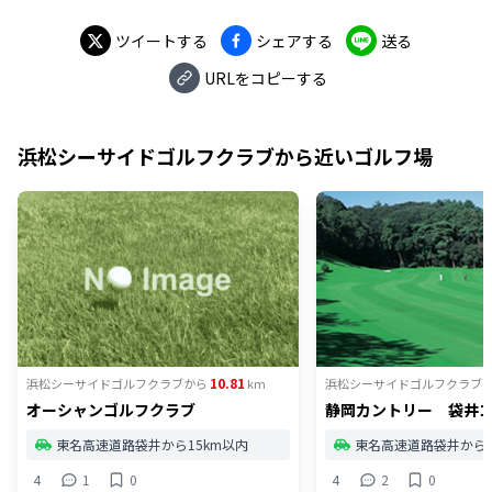
ツイートする
シェアする
送る
URLをコピーする
浜松シーサイドゴルフクラブ
から近いゴルフ場
10.81
浜松シーサイドゴルフクラブ
から
km
浜松シーサイドゴルフクラブ
オーシャンゴルフクラブ
静岡カントリー 袋井
東名高速道路袋井から15km以内
東名高速道路袋井から1
4
1
0
4
2
0