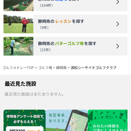
（
104
件）
静岡県
の
レッスン
を探す
（
9
件）
静岡県
の
パターゴルフ場
を探す
（
15
件）
ゴルフメドレーTOP
>
ゴルフ場
>
静岡県
>
浜松シーサイドゴルフクラブ
最近見た施設
最近見た施設はまだありません。