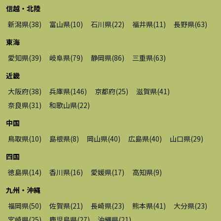
信越・北陸
新潟県
(
38
)
富山県
(
10
)
石川県
(
22
)
福井県
(
11
)
長野県
(
63
)
東海
愛知県
(
39
)
岐阜県
(
79
)
静岡県
(
86
)
三重県
(
63
)
近畿
大阪府
(
38
)
兵庫県
(
146
)
京都府
(
25
)
滋賀県
(
41
)
奈良県
(
31
)
和歌山県
(
22
)
中国
鳥取県
(
10
)
島根県
(
8
)
岡山県
(
40
)
広島県
(
40
)
山口県
(
29
)
四国
徳島県
(
14
)
香川県
(
16
)
愛媛県
(
17
)
高知県
(
9
)
九州・沖縄
福岡県
(
50
)
佐賀県
(
21
)
長崎県
(
23
)
熊本県
(
41
)
大分県
(
23
)
宮崎県
(
25
)
鹿児島県
(
27
)
沖縄県
(
21
)