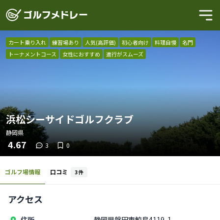
カート乗り入れ
練習場あり
人気(高評価)
初心者向け
料理自慢
名門
トーナメントコース
女性におすすめ
進行がスムーズ
浜松シーサイドゴルフクラブ
静岡県
4.67
3
0
ゴルフ場情報
口コミ
3
件
アクセス
住所
静岡県磐田市鮫島4119-1