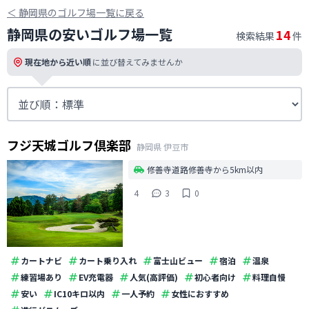
＜
静岡県のゴルフ場一覧に戻る
静岡県の安いゴルフ場一覧
14
検索結果
件
現在地から近い順
に並び替えてみませんか
フジ天城ゴルフ倶楽部
静岡県
伊豆市
修善寺道路修善寺から5km以内
4
3
0
カートナビ
カート乗り入れ
富士山ビュー
宿泊
温泉
練習場あり
EV充電器
人気(高評価)
初心者向け
料理自慢
安い
IC10キロ以内
一人予約
女性におすすめ