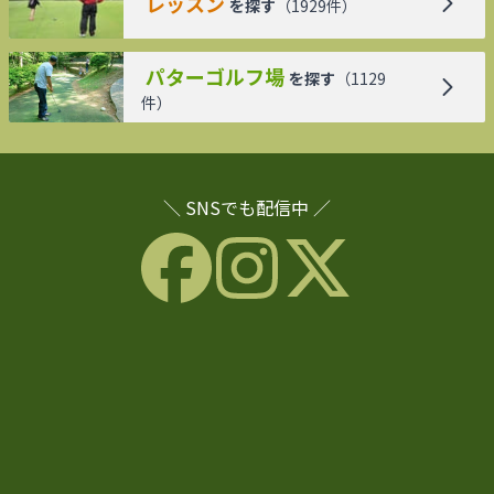
レッスン
を探す
（
1929
件）
パターゴルフ場
を探す
（
1129
件）
＼ SNSでも配信中 ／