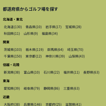
都道府県から
ゴルフ場
を探す
北海道・東北
北海道
(
130
)
青森県
(
10
)
岩手県
(
17
)
宮城県
(
28
)
秋田県
(
11
)
山形県
(
9
)
福島県
(
34
)
関東
茨城県
(
103
)
栃木県
(
119
)
群馬県
(
64
)
埼玉県
(
70
)
千葉県
(
150
)
東京都
(
12
)
神奈川県
(
39
)
山梨県
(
43
)
信越・北陸
新潟県
(
38
)
富山県
(
10
)
石川県
(
22
)
福井県
(
11
)
長野県
(
63
)
東海
愛知県
(
39
)
岐阜県
(
79
)
静岡県
(
86
)
三重県
(
63
)
近畿
大阪府
(
38
)
兵庫県
(
146
)
京都府
(
25
)
滋賀県
(
41
)