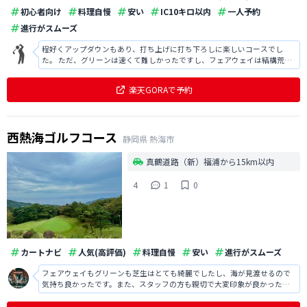
初心者向け
料理自慢
安い
IC10キロ以内
一人予約
進行がスムーズ
程好くアップダウンもあり、打ち上げに打ち下ろしに楽しいコースでし
た。 ただ、グリーンは速くて難しかったですし、フェアウェイは結構荒れ
ている箇所があったので気になりました。 景色は素晴らしかったです。
楽天GORAで予約
西熱海ゴルフコース
静岡県
熱海市
真鶴道路（新）福浦から15km以内
4
1
0
カートナビ
人気(高評価)
料理自慢
安い
進行がスムーズ
フェアウェイもグリーンも芝生はとても綺麗でしたし、海が見渡せるので
気持ち良かったです。また、スタッフの方も親切で大変印象が良かったで
すし、食事の海鮮丼はとても美味しかったです。