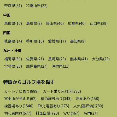
奈良県
(
31
)
和歌山県
(
22
)
中国
鳥取県
(
10
)
島根県
(
8
)
岡山県
(
40
)
広島県
(
40
)
山口県
(
29
)
四国
徳島県
(
14
)
香川県
(
16
)
愛媛県
(
17
)
高知県
(
9
)
九州・沖縄
福岡県
(
50
)
佐賀県
(
21
)
長崎県
(
23
)
熊本県
(
41
)
大分県
(
23
)
宮崎県
(
25
)
鹿児島県
(
27
)
沖縄県
(
21
)
特徴から
ゴルフ場
を探す
カートナビあり
(
889
)
カート乗り入れ可
(
382
)
富士山が見える
(
62
)
宿泊施設あり
(
343
)
温泉あり
(
158
)
練習場あり
(
1546
)
EV充電器あり
(
175
)
人気(高評価)
(
780
)
初心者向け
(
677
)
料理自慢
(
790
)
安い
(
467
)
名門
(
37
)