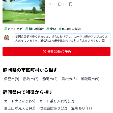
3.5
2
0
カートナビ
初心者向け
安い
IC10キロ以内
静岡県西部で安く済ませたい場合は掛けグリ。 コースは鹿のフンがたくさ
ん落ちていますが、浜松地区で最安値なので文句は言えないですね。 距離
が短いので、男性の場合はドライバーもほとんど使用できないです。
楽天GORAで予約
静岡県
の
市区町村から探す
伊豆市
(
9
)
熱海市
(
2
)
静岡市
(
2
)
浜松市
(
5
)
御殿場市
(
9
)
静岡県
内で特徴から探す
カートナビあり
(
55
)
カート乗り入れ可
(
12
)
富士山が見える
(
42
)
宿泊施設あり
(
22
)
温泉あり
(
11
)