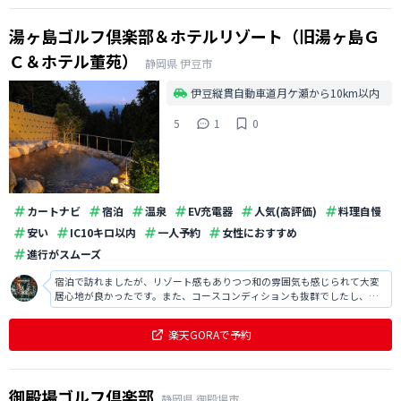
湯ヶ島ゴルフ倶楽部＆ホテルリゾート（旧湯ヶ島Ｇ
Ｃ＆ホテル董苑）
静岡県
伊豆市
伊豆縦貫自動車道月ケ瀬から10km以内
5
1
0
カートナビ
宿泊
温泉
EV充電器
人気(高評価)
料理自慢
安い
IC10キロ以内
一人予約
女性におすすめ
進行がスムーズ
宿泊で訪れましたが、リゾート感もありつつ和の雰囲気も感じられて大変
居心地が良かったです。また、コースコンディションも抜群でしたし、ロ
ケーションも素晴らしくて大変気持ち良くラウンドでき満足でした。
楽天GORAで予約
御殿場ゴルフ倶楽部
静岡県
御殿場市