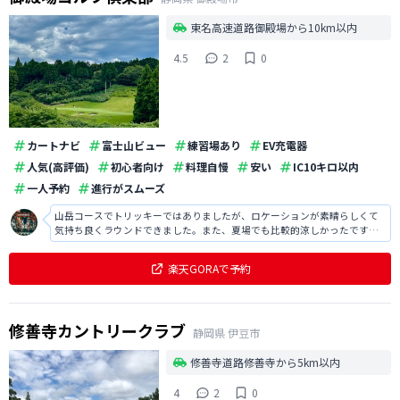
東名高速道路御殿場から10km以内
4.5
2
0
カートナビ
富士山ビュー
練習場あり
EV充電器
人気(高評価)
初心者向け
料理自慢
安い
IC10キロ以内
一人予約
進行がスムーズ
山岳コースでトリッキーではありましたが、ロケーションが素晴らしくて
気持ち良くラウンドできました。また、夏場でも比較的涼しかったです
し、スタッフの方も丁寧な対応で印象が良かったです。
楽天GORAで予約
修善寺カントリークラブ
静岡県
伊豆市
修善寺道路修善寺から5km以内
4
2
0