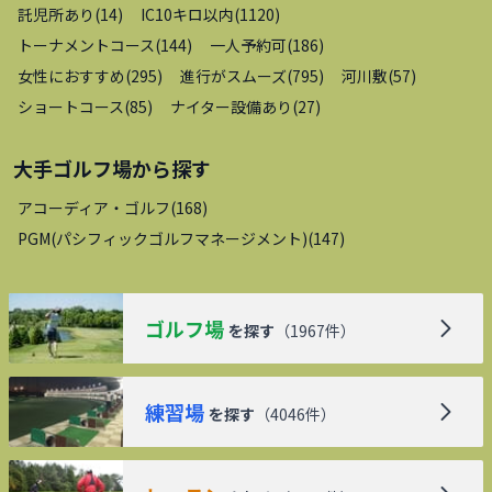
託児所あり
(
14
)
IC10キロ以内
(
1120
)
トーナメントコース
(
144
)
一人予約可
(
186
)
女性におすすめ
(
295
)
進行がスムーズ
(
795
)
河川敷
(
57
)
ショートコース
(
85
)
ナイター設備あり
(
27
)
大手ゴルフ場
から探す
アコーディア・ゴルフ
(
168
)
PGM(パシフィックゴルフマネージメント)
(
147
)
ゴルフ場
を探す
（
1967
件）
練習場
を探す
（
4046
件）