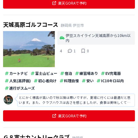
楽天GORAで予約
天城高原ゴルフコース
静岡県
伊豆市
伊豆スカイライン天城高原から10km以
内
4
1
0
カートナビ
富士山ビュー
宿泊
練習場あり
EV充電器
人気(高評価)
初心者向け
料理自慢
安い
IC10キロ以内
進行がスムーズ
とにかく標高が高いので秋以降は寒いですが、夏場に行くには最適だと思
います。また、クラブハウスは古さを感じましたが、食事は美味しくてス
タッフの方も親切で良かったです。
楽天GORAで予約
Ｇ８富士カントリークラブ
静岡県