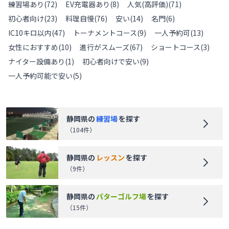
練習場あり
(
72
)
EV充電器あり
(
8
)
人気(高評価)
(
71
)
初心者向け
(
23
)
料理自慢
(
76
)
安い
(
14
)
名門
(
6
)
IC10キロ以内
(
47
)
トーナメントコース
(
9
)
一人予約可
(
13
)
女性におすすめ
(
10
)
進行がスムーズ
(
67
)
ショートコース
(
3
)
ナイター設備あり
(
1
)
初心者向けで安い
(
9
)
一人予約可能で安い
(
5
)
静岡県
の
練習場
を探す
（
104
件）
静岡県
の
レッスン
を探す
（
9
件）
静岡県
の
パターゴルフ場
を探す
（
15
件）