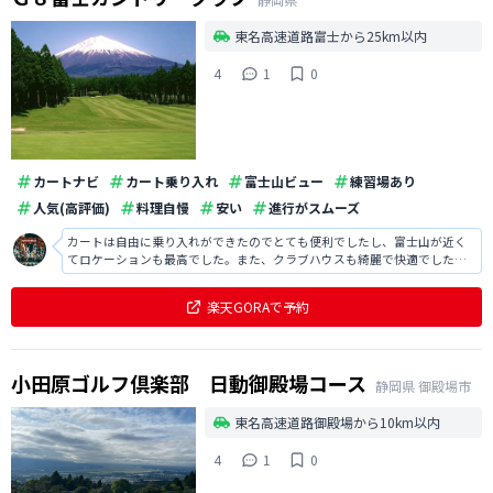
東名高速道路富士から25km以内
4
1
0
カートナビ
カート乗り入れ
富士山ビュー
練習場あり
人気(高評価)
料理自慢
安い
進行がスムーズ
カートは自由に乗り入れができたのでとても便利でしたし、富士山が近く
てロケーションも最高でした。また、クラブハウスも綺麗で快適でした
し、スタッフの方もフレンドリーで印象が良かったです。
楽天GORAで予約
小田原ゴルフ倶楽部 日動御殿場コース
静岡県
御殿場市
東名高速道路御殿場から10km以内
4
1
0