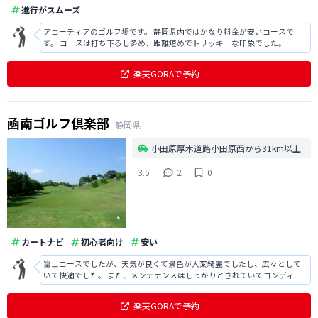
進行がスムーズ
アコーティアのゴルフ場です。 静岡県内ではかなり料金が安いコースで
す。 コースは打ち下ろし多め、距離短めでトリッキーな印象でした。
楽天GORAで予約
凾南ゴルフ倶楽部
静岡県
小田原厚木道路小田原西から31km以上
3.5
2
0
カートナビ
初心者向け
安い
富士コースでしたが、天気が良くて景色が大変綺麗でしたし、広々として
いて快適でした。 また、メンテナンスはしっかりとされていてコンディシ
ョンが良かったです。 ただ、アクセスはあまり良くないですし、食事は普
通でした。
楽天GORAで予約