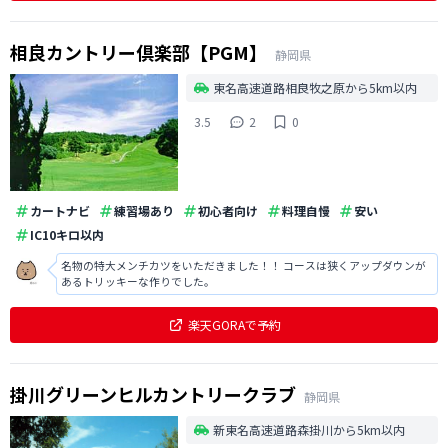
相良カントリー倶楽部【PGM】
静岡県
東名高速道路相良牧之原から5km以内
3.5
2
0
カートナビ
練習場あり
初心者向け
料理自慢
安い
IC10キロ以内
名物の特大メンチカツをいただきました！！ コースは狭くアップダウンが
あるトリッキーな作りでした。
楽天GORAで予約
掛川グリーンヒルカントリークラブ
静岡県
新東名高速道路森掛川から5km以内