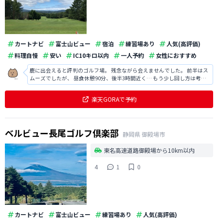
カートナビ
富士山ビュー
宿泊
練習場あり
人気(高評価)
料理自慢
安い
IC10キロ以内
一人予約
女性におすすめ
鹿に出会えると評判のゴルフ場。 残念ながら会えませんでした。 前半はス
ムーズでしたが、 昼食休憩90分、後半3時間近く… もう少し回し方は考え
て欲しいですね。
楽天GORAで予約
ベルビュー長尾ゴルフ倶楽部
静岡県
御殿場市
東名高速道路御殿場から10km以内
4
1
0
カートナビ
富士山ビュー
練習場あり
人気(高評価)