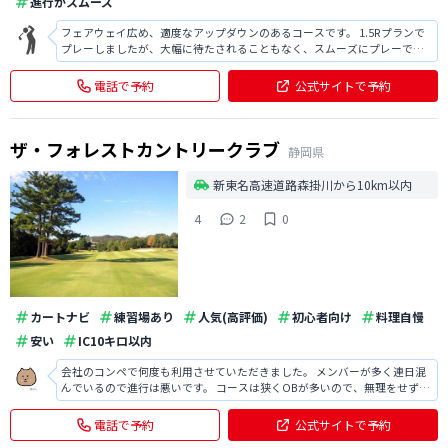
進行がスムーズ
フェアウェイ広め、適度なアップダウンのあるコースです。 1.5Rプランで
プレーしましたが、大幅に待たされることもなく、スムーズにプレーでき
ました。 フェアウェイも適度に広く、安心してプレーできる良いゴルフ場
だと思います。 料金もお手頃なので、オススメです。 またプレー後の温泉
電話で予約
公式サイトで予約
も疲れが取れて良かったの
ザ・フォレストカントリークラブ
静岡県
新東名高速道路森掛川から10km以内
4
2
0
カートナビ
練習場あり
人気(高評価)
初心者向け
料理自慢
安い
IC10キロ以内
会社のコンペで何度も利用させていただきました。 メンバーが多く連日混
んでいるので進行は悪いです。 コースは狭くOBが多いので、無理をせず短
い番手で刻んだほうがスコアになります。 スタッフの方々の接客が明るく
気持ちがいいです。 お昼ご飯は坦々麺がおすすめです。
電話で予約
公式サイトで予約