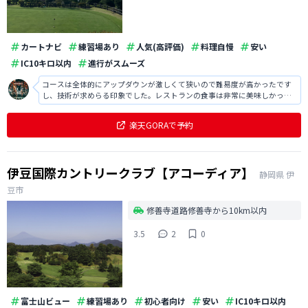
カートナビ
練習場あり
人気(高評価)
料理自慢
安い
IC10キロ以内
進行がスムーズ
コースは全体的にアップダウンが激しくて狭いので難易度が高かったです
し、技術が求めらる印象でした。レストランの食事は非常に美味しかった
ですし、レストランから見える景色も大変良かったです。
楽天GORAで予約
伊豆国際カントリークラブ【アコーディア】
静岡県
伊
豆市
修善寺道路修善寺から10km以内
3.5
2
0
富士山ビュー
練習場あり
初心者向け
安い
IC10キロ以内