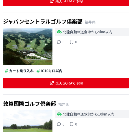
楽天GORAで予約
ジャパンセントラルゴルフ倶楽部
福井県
北陸自動車道金津から5km以内
0
0
カート乗り入れ
IC10キロ以内
楽天GORAで予約
敦賀国際ゴルフ倶楽部
福井県
北陸自動車道敦賀から10km以内
0
0