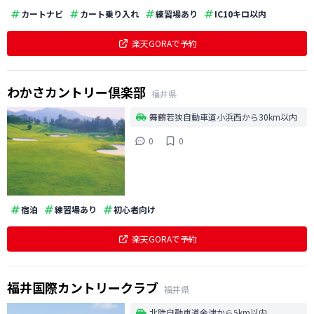
カートナビ
カート乗り入れ
練習場あり
IC10キロ以内
楽天GORAで予約
わかさカントリー倶楽部
福井県
舞鶴若狭自動車道小浜西から30km以内
0
0
宿泊
練習場あり
初心者向け
楽天GORAで予約
福井国際カントリークラブ
福井県
北陸自動車道金津から5km以内