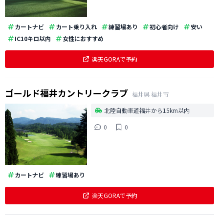
カートナビ
カート乗り入れ
練習場あり
初心者向け
安い
IC10キロ以内
女性におすすめ
楽天GORAで予約
ゴールド福井カントリークラブ
福井県
福井市
北陸自動車道福井から15km以内
0
0
カートナビ
練習場あり
楽天GORAで予約