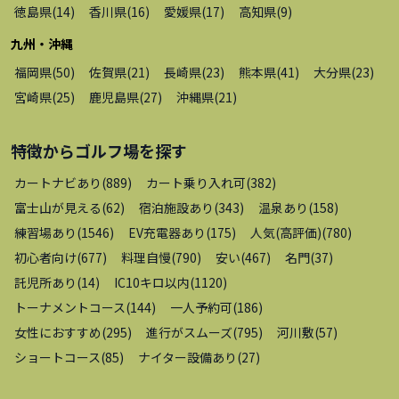
徳島県
(
14
)
香川県
(
16
)
愛媛県
(
17
)
高知県
(
9
)
九州・沖縄
福岡県
(
50
)
佐賀県
(
21
)
長崎県
(
23
)
熊本県
(
41
)
大分県
(
23
)
宮崎県
(
25
)
鹿児島県
(
27
)
沖縄県
(
21
)
特徴から
ゴルフ場
を探す
カートナビあり
(
889
)
カート乗り入れ可
(
382
)
富士山が見える
(
62
)
宿泊施設あり
(
343
)
温泉あり
(
158
)
練習場あり
(
1546
)
EV充電器あり
(
175
)
人気(高評価)
(
780
)
初心者向け
(
677
)
料理自慢
(
790
)
安い
(
467
)
名門
(
37
)
託児所あり
(
14
)
IC10キロ以内
(
1120
)
トーナメントコース
(
144
)
一人予約可
(
186
)
女性におすすめ
(
295
)
進行がスムーズ
(
795
)
河川敷
(
57
)
ショートコース
(
85
)
ナイター設備あり
(
27
)