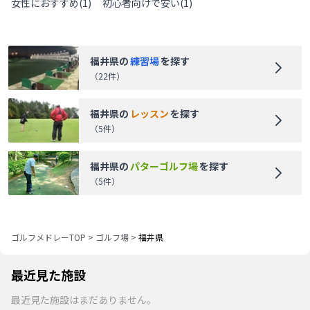
女性におすすめ
(
1
)
初心者向けで安い
(
1
)
福井県
の
練習場
を探す
（
22
件）
福井県
の
レッスン
を探す
（
5
件）
福井県
の
パターゴルフ場
を探す
（
5
件）
ゴルフメドレーTOP
>
ゴルフ場
>
福井県
最近見た施設
最近見た施設はまだありません。