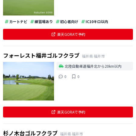
カートナビ
練習場あり
初心者向け
IC10キロ以内
楽天GORAで予約
フォーレスト福井ゴルフクラブ
福井県
福井市
北陸自動車道福井北から20km以内
0
0
楽天GORAで予約
杉ノ木台ゴルフクラブ
福井県
福井市