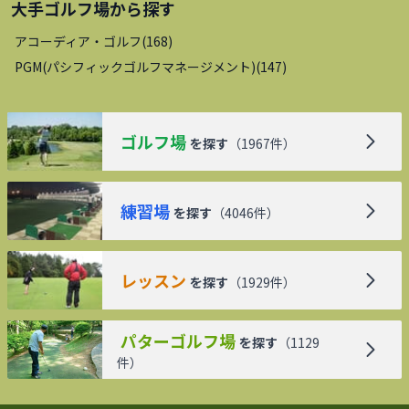
大手ゴルフ場
から探す
アコーディア・ゴルフ
(
168
)
PGM(パシフィックゴルフマネージメント)
(
147
)
ゴルフ場
を探す
（
1967
件）
練習場
を探す
（
4046
件）
レッスン
を探す
（
1929
件）
パターゴルフ場
を探す
（
1129
件）