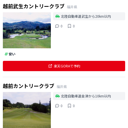
越前武生カントリークラブ
福井県
北陸自動車道武生から20km以内
0
0
安い
楽天GORAで予約
越前カントリークラブ
福井県
北陸自動車道金津から10km以内
0
0