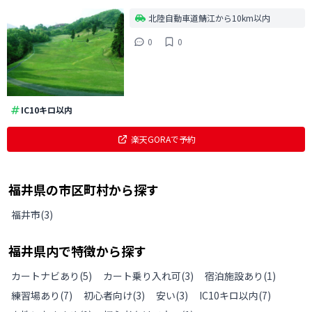
北陸自動車道鯖江から10km以内
0
0
IC10キロ以内
楽天GORAで予約
福井県
の
市区町村から探す
福井市
(
3
)
福井県
内で特徴から探す
カートナビあり
(
5
)
カート乗り入れ可
(
3
)
宿泊施設あり
(
1
)
練習場あり
(
7
)
初心者向け
(
3
)
安い
(
3
)
IC10キロ以内
(
7
)