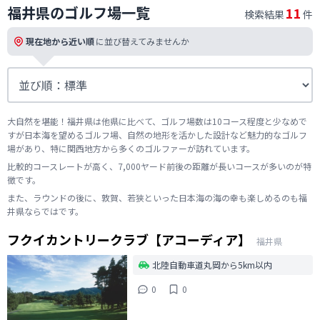
福井県のゴルフ場一覧
11
検索結果
件
現在地から近い順
に並び替えてみませんか
大自然を堪能！福井県は他県に比べて、ゴルフ場数は10コース程度と少なめで
すが日本海を望めるゴルフ場、自然の地形を活かした設計など魅力的なゴルフ
場があり、特に関西地方から多くのゴルファーが訪れています。
比較的コースレートが高く、7,000ヤード前後の距離が長いコースが多いのが特
徴です。
また、ラウンドの後に、敦賀、若狭といった日本海の海の幸も楽しめるのも福
井県ならではです。
フクイカントリークラブ【アコーディア】
福井県
北陸自動車道丸岡から5km以内
0
0