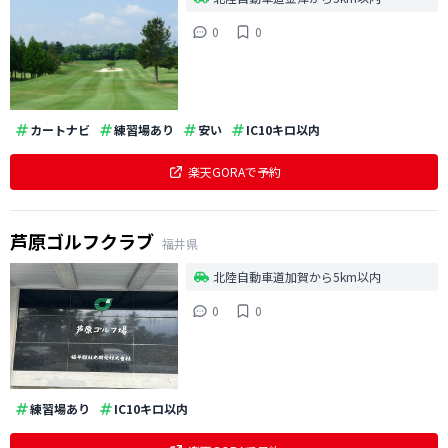
0
0
カートナビ
練習場あり
安い
IC10キロ以内
楽天GORAで予約
芦原ゴルフクラブ
福井県
北陸自動車道加賀から5km以内
0
0
練習場あり
IC10キロ以内