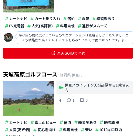
カートナビ
カート乗り入れ
宿泊
温泉
練習場あり
EV充電器
人気(高評価)
料理自慢
進行がスムーズ
海が目の前に広がっているのでロケーションは素晴らしかったですし、コ
ースも戦略性が高くてレイアウトも巧みだったので面白かったです。ま
た、待ち時間もなくて進行がスムーズでしたし、リゾート感も感じられて
リラックスできました。
楽天GORAで予約
天城高原ゴルフコース
静岡県
伊豆市
伊豆スカイライン天城高原から10km以
内
4
1
0
カートナビ
富士山ビュー
宿泊
練習場あり
EV充電器
人気(高評価)
初心者向け
料理自慢
安い
IC10キロ以内