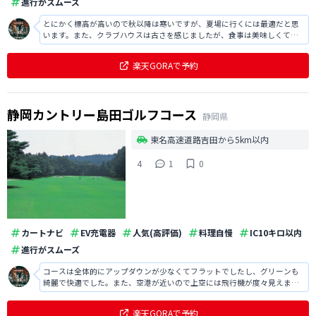
進行がスムーズ
とにかく標高が高いので秋以降は寒いですが、夏場に行くには最適だと思
います。また、クラブハウスは古さを感じましたが、食事は美味しくてス
タッフの方も親切で良かったです。
楽天GORAで予約
静岡カントリー島田ゴルフコース
静岡県
東名高速道路吉田から5km以内
4
1
0
カートナビ
EV充電器
人気(高評価)
料理自慢
IC10キロ以内
進行がスムーズ
コースは全体的にアップダウンが少なくてフラットでしたし、グリーンも
綺麗で快適でした。また、空港が近いので上空には飛行機が度々見えまし
たし、レストランの食事も大変美味しかったです。
楽天GORAで予約