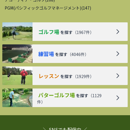
PGM(パシフィックゴルフマネージメント)
(
147
)
ゴルフ場
を探す
（
1967
件）
練習場
を探す
（
4046
件）
レッスン
を探す
（
1929
件）
パターゴルフ場
を探す
（
1129
件）
＼ SNSでも配信中 ／