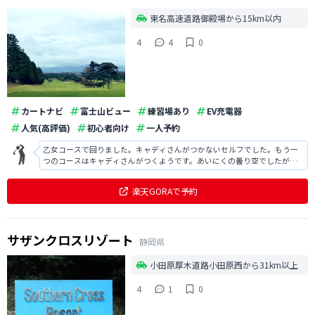
東名高速道路御殿場から15km以内
4
4
0
カートナビ
富士山ビュー
練習場あり
EV充電器
人気(高評価)
初心者向け
一人予約
乙女コースで回りました。キャディさんがつかないセルフでした。もう一
つのコースはキャディさんがつくようです。あいにくの曇り空でしたがか
えって涼しくてよかったです。富士山が見られなかったのは残念ですが、
そうでなくても景色は良かった。後半にプレーが詰まってしまって、おま
楽天GORAで予約
けに雨まで降ってきてしまいましたが、
サザンクロスリゾート
静岡県
小田原厚木道路小田原西から31km以上
4
1
0