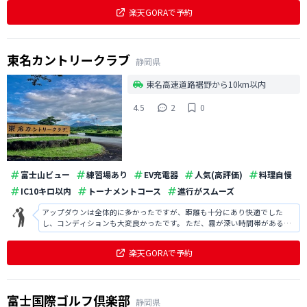
楽天GORAで予約
東名カントリークラブ
静岡県
東名高速道路裾野から10km以内
4.5
2
0
富士山ビュー
練習場あり
EV充電器
人気(高評価)
料理自慢
IC10キロ以内
トーナメントコース
進行がスムーズ
アップダウンは全体的に多かったですが、距離も十分にあり快適でした
し、コンディションも大変良かったです。 ただ、霧が深い時間帯があるの
で注意が必要です。
楽天GORAで予約
富士国際ゴルフ倶楽部
静岡県