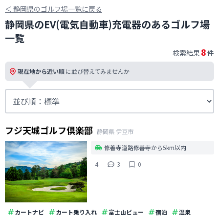
＜
静岡県のゴルフ場一覧に戻る
静岡県のEV(電気自動車)充電器のあるゴルフ場
一覧
8
検索結果
件
現在地から近い順
に並び替えてみませんか
フジ天城ゴルフ倶楽部
静岡県
伊豆市
修善寺道路修善寺から5km以内
4
3
0
カートナビ
カート乗り入れ
富士山ビュー
宿泊
温泉