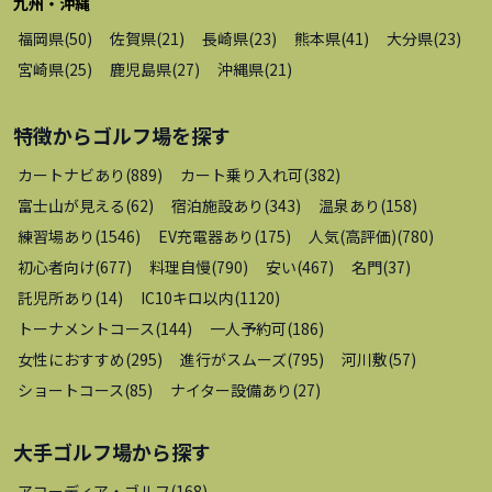
九州・沖縄
福岡県
(
50
)
佐賀県
(
21
)
長崎県
(
23
)
熊本県
(
41
)
大分県
(
23
)
宮崎県
(
25
)
鹿児島県
(
27
)
沖縄県
(
21
)
特徴から
ゴルフ場
を探す
カートナビあり
(
889
)
カート乗り入れ可
(
382
)
富士山が見える
(
62
)
宿泊施設あり
(
343
)
温泉あり
(
158
)
練習場あり
(
1546
)
EV充電器あり
(
175
)
人気(高評価)
(
780
)
初心者向け
(
677
)
料理自慢
(
790
)
安い
(
467
)
名門
(
37
)
託児所あり
(
14
)
IC10キロ以内
(
1120
)
トーナメントコース
(
144
)
一人予約可
(
186
)
女性におすすめ
(
295
)
進行がスムーズ
(
795
)
河川敷
(
57
)
ショートコース
(
85
)
ナイター設備あり
(
27
)
大手ゴルフ場
から探す
アコーディア・ゴルフ
(
168
)