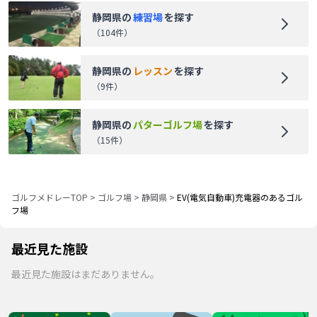
静岡県
の
練習場
を探す
（
104
件）
静岡県
の
レッスン
を探す
（
9
件）
静岡県
の
パターゴルフ場
を探す
（
15
件）
ゴルフメドレーTOP
>
ゴルフ場
>
静岡県
>
EV(電気自動車)充電器のあるゴル
フ場
最近見た施設
最近見た施設はまだありません。