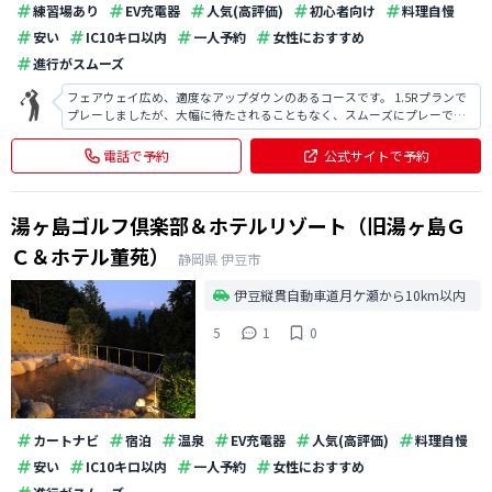
練習場あり
EV充電器
人気(高評価)
初心者向け
料理自慢
安い
IC10キロ以内
一人予約
女性におすすめ
進行がスムーズ
フェアウェイ広め、適度なアップダウンのあるコースです。 1.5Rプランで
プレーしましたが、大幅に待たされることもなく、スムーズにプレーでき
ました。 フェアウェイも適度に広く、安心してプレーできる良いゴルフ場
だと思います。 料金もお手頃なので、オススメです。 またプレー後の温泉
電話で予約
公式サイトで予約
も疲れが取れて良かったの
湯ヶ島ゴルフ倶楽部＆ホテルリゾート（旧湯ヶ島Ｇ
Ｃ＆ホテル董苑）
静岡県
伊豆市
伊豆縦貫自動車道月ケ瀬から10km以内
5
1
0
カートナビ
宿泊
温泉
EV充電器
人気(高評価)
料理自慢
安い
IC10キロ以内
一人予約
女性におすすめ