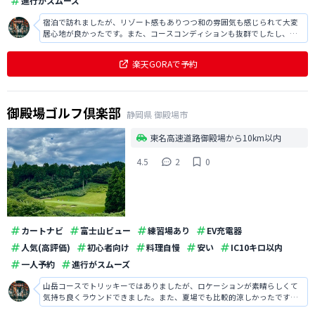
進行がスムーズ
宿泊で訪れましたが、リゾート感もありつつ和の雰囲気も感じられて大変
居心地が良かったです。また、コースコンディションも抜群でしたし、ロ
ケーションも素晴らしくて大変気持ち良くラウンドでき満足でした。
楽天GORAで予約
御殿場ゴルフ倶楽部
静岡県
御殿場市
東名高速道路御殿場から10km以内
4.5
2
0
カートナビ
富士山ビュー
練習場あり
EV充電器
人気(高評価)
初心者向け
料理自慢
安い
IC10キロ以内
一人予約
進行がスムーズ
山岳コースでトリッキーではありましたが、ロケーションが素晴らしくて
気持ち良くラウンドできました。また、夏場でも比較的涼しかったです
し、スタッフの方も丁寧な対応で印象が良かったです。