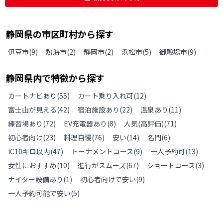
静岡県
の
市区町村から探す
伊豆市
(
9
)
熱海市
(
2
)
静岡市
(
2
)
浜松市
(
5
)
御殿場市
(
9
)
静岡県
内で特徴から探す
カートナビあり
(
55
)
カート乗り入れ可
(
12
)
富士山が見える
(
42
)
宿泊施設あり
(
22
)
温泉あり
(
11
)
練習場あり
(
72
)
EV充電器あり
(
8
)
人気(高評価)
(
71
)
初心者向け
(
23
)
料理自慢
(
76
)
安い
(
14
)
名門
(
6
)
IC10キロ以内
(
47
)
トーナメントコース
(
9
)
一人予約可
(
13
)
女性におすすめ
(
10
)
進行がスムーズ
(
67
)
ショートコース
(
3
)
ナイター設備あり
(
1
)
初心者向けで安い
(
9
)
一人予約可能で安い
(
5
)