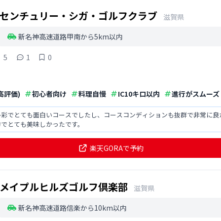
センチュリー・シガ・ゴルフクラブ
滋賀県
新名神高速道路甲南から5km以内
5
1
0
高評価)
初心者向け
料理自慢
IC10キロ以内
進行がスムーズ
多彩でとても面白いコースでしたし、コースコンディションも抜群で非常に良
的でとても美味しかったです。
楽天GORAで予約
メイプルヒルズゴルフ倶楽部
滋賀県
新名神高速道路信楽から10km以内