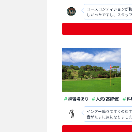
コースコンディションが
しかったですし、スタッ
練習場あり
人気(高評価)
料
インター降りてすぐの街
音がたまに気になりまし