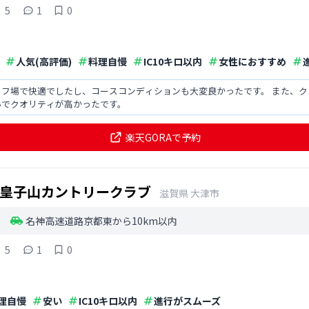
5
1
0
人気(高評価)
料理自慢
IC10キロ以内
女性におすすめ
ルフ場で快適でしたし、コースコンディションも大変良かったです。 また、
いでクオリティが高かったです。
楽天GORAで予約
皇子山カントリークラブ
滋賀県
大津市
名神高速道路京都東から10km以内
5
1
0
理自慢
安い
IC10キロ以内
進行がスムーズ