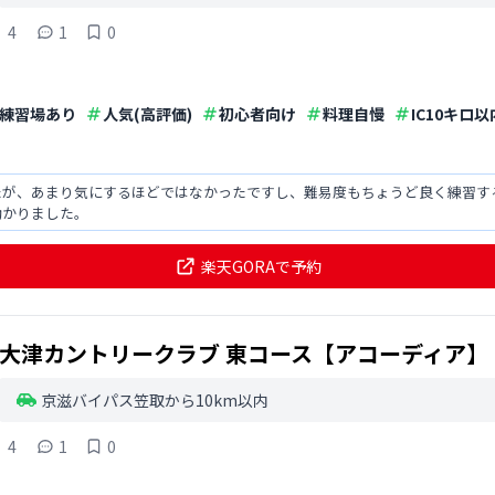
4
1
0
練習場あり
人気(高評価)
初心者向け
料理自慢
IC10キロ以
たが、あまり気にするほどではなかったですし、難易度もちょうど良く練習す
助かりました。
楽天GORAで予約
大津カントリークラブ 東コース【アコーディア】
京滋バイパス笠取から10km以内
4
1
0