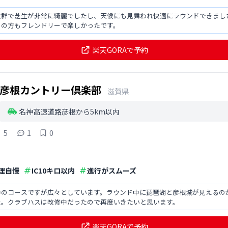
抜群で芝生が非常に綺麗でしたし、天候にも見舞われ快適にラウンドできまし
フの方もフレンドリーで楽しかったです。
楽天GORAで予約
彦根カントリー倶楽部
滋賀県
名神高速道路彦根から5km以内
5
1
0
理自慢
IC10キロ以内
進行がスムーズ
中のコースですが広々としています。ラウンド中に琵琶湖と彦根城が見えるの
た。クラブハスは改修中だったので再度いきたいと思います。
楽天GORAで予約