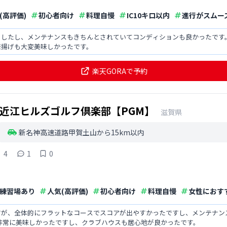
(高評価)
初心者向け
料理自慢
IC10キロ以内
進行がスムー
ましたし、メンテナンスもきちんとされていてコンディションも良かったです
唐揚げも大変美味しかったです。
楽天GORAで予約
近江ヒルズゴルフ倶楽部【PGM】
滋賀県
新名神高速道路甲賀土山から15km以内
4
1
0
練習場あり
人気(高評価)
初心者向け
料理自慢
女性におす
すが、全体的にフラットなコースでスコアが出やすかったですし、メンテナン
非常に美味しかったですし、クラブハウスも居心地が良かったです。