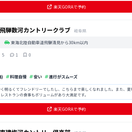
楽天GORAで予約
飛騨数河カントリークラブ
岐阜県
東海北陸自動車道飛騨清見から30km以内
5
1
0
)
料理自慢
安い
進行がスムーズ
かく明るくてフレンドリーでしたし、こちらまで楽しくなれました。また、夏
。レストランの食事もボリュームがあり大満足です。
楽天GORAで予約