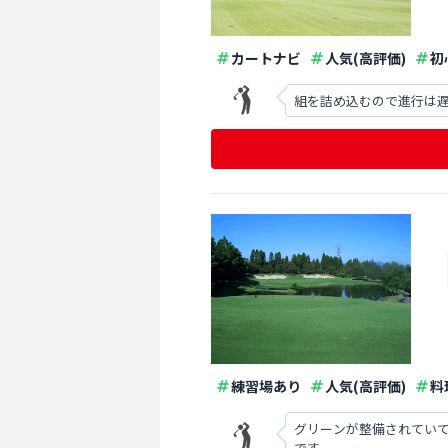
カートナビ
人気(高評価)
初
組を詰め込むので進行は遅
練習場あり
人気(高評価)
料
グリーンが整備されてい
です。