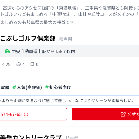
、高速からのアクセス抜群の「東濃地域」、三重県や滋賀県とも隣接す
ートゴルフなども楽しめる「中濃地域」、山林や丘陵コースがメインの「
を楽しめるのも岐阜県の最大の特徴です。
こぶしゴルフ倶楽部
岐阜県
中央自動車道土岐から15km以内
4.25
4
0
充電器
人気(高評価)
初心者向け
示よりも距離があるように感じて難しい。 なによりグリーンが素晴らしい。
0574-67-6515
）
公式
美岳カントリークラブ
岐阜県