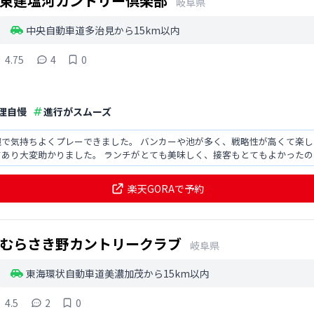
東建塩河カントリー倶楽部
岐阜県
中央自動車道多治見から15km以内
4.75
4
0
理自慢
進行がスムーズ
持ちよくプレーできました。 バンカーや池が多く、戦略性が高くて楽しめました。 真夏に行き
対策のための氷が準備してあり大変助かりました。 ランチがとても美味しく、接客も
楽天GORAで予約
むらさき野カントリークラブ
岐阜県
東海環状自動車道美濃加茂から15km以内
4.5
2
0