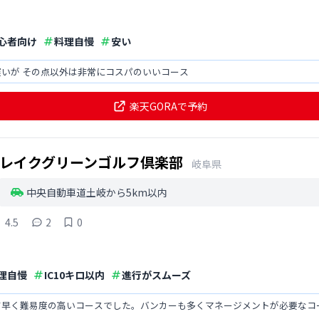
心者向け
料理自慢
安い
いが その点以外は非常にコスパのいいコース
楽天GORAで予約
レイクグリーンゴルフ倶楽部
岐阜県
中央自動車道土岐から5km以内
4.5
2
0
理自慢
IC10キロ以内
進行がスムーズ
て早く難易度の高いコースでした。バンカーも多くマネージメントが必要なコ