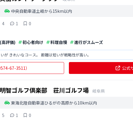
中央自動車道土岐から15km以内
4
1
0
(高評価)
初心者向け
料理自慢
進行がスムーズ
いが きれいなコース。 距離は短いが戦略性が高い。
0574-67-3511
）
公式
明智ゴルフ倶楽部 荘川ゴルフ場
岐阜県
東海北陸自動車道ひるがの高原から10km以内
5
1
0