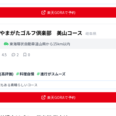
楽天GORAで予約
やまがたゴルフ倶楽部 美山コース
岐阜県
東海環状自動車道山県から15km以内
4.5
2
0
(高評価)
料理自慢
進行がスムーズ
離もある素晴らしいコース
楽天GORAで予約