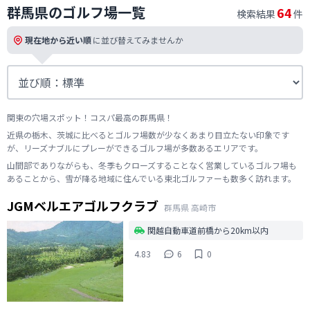
群馬県のゴルフ場一覧
64
検索結果
件
現在地から近い順
に並び替えてみませんか
関東の穴場スポット！コスパ最高の群馬県！
近県の栃木、茨城に比べるとゴルフ場数が少なくあまり目立たない印象です
が、リーズナブルにプレーができるゴルフ場が多数あるエリアです。
山間部でありながらも、冬季もクローズすることなく営業しているゴルフ場も
あることから、雪が降る地域に住んでいる東北ゴルファーも数多く訪れます。
JGMベルエアゴルフクラブ
群馬県
高崎市
関越自動車道前橋から20km以内
4.83
6
0