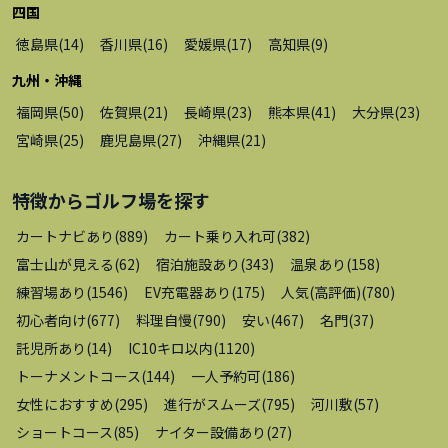
四国
徳島県
(
14
)
香川県
(
16
)
愛媛県
(
17
)
高知県
(
9
)
九州・沖縄
福岡県
(
50
)
佐賀県
(
21
)
長崎県
(
23
)
熊本県
(
41
)
大分県
(
23
)
宮崎県
(
25
)
鹿児島県
(
27
)
沖縄県
(
21
)
特徴から
ゴルフ場
を探す
カートナビあり
(
889
)
カート乗り入れ可
(
382
)
富士山が見える
(
62
)
宿泊施設あり
(
343
)
温泉あり
(
158
)
練習場あり
(
1546
)
EV充電器あり
(
175
)
人気(高評価)
(
780
)
初心者向け
(
677
)
料理自慢
(
790
)
安い
(
467
)
名門
(
37
)
託児所あり
(
14
)
IC10キロ以内
(
1120
)
トーナメントコース
(
144
)
一人予約可
(
186
)
女性におすすめ
(
295
)
進行がスムーズ
(
795
)
河川敷
(
57
)
ショートコース
(
85
)
ナイター設備あり
(
27
)