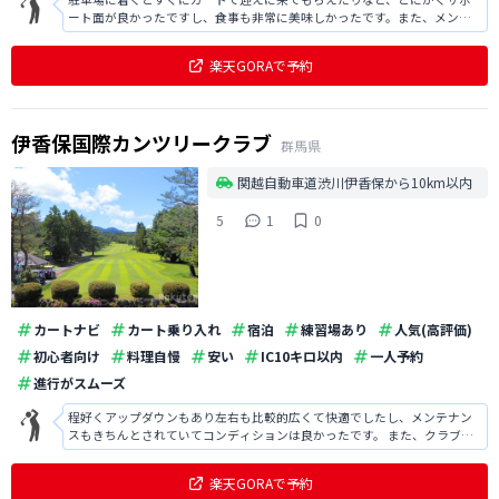
ート面が良かったですし、食事も非常に美味しかったです。また、メンテ
ナンスもしっかりと行き届いていましたし、リゾートのような雰囲気が心
地良かったです。
楽天GORAで予約
伊香保国際カンツリークラブ
群馬県
関越自動車道渋川伊香保から10km以内
5
1
0
カートナビ
カート乗り入れ
宿泊
練習場あり
人気(高評価)
初心者向け
料理自慢
安い
IC10キロ以内
一人予約
進行がスムーズ
程好くアップダウンもあり左右も比較的広くて快適でしたし、メンテナン
スもきちんとされていてコンディションは良かったです。 また、クラブハ
ウスも清潔性がありましたし、食事も美味しかったです。
楽天GORAで予約