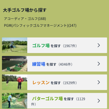
大手ゴルフ場
から探す
アコーディア・ゴルフ
(
168
)
PGM(パシフィックゴルフマネージメント)
(
147
)
ゴルフ場
を探す
（
1967
件）
練習場
を探す
（
4046
件）
レッスン
を探す
（
1929
件）
パターゴルフ場
を探す
（
1129
件）