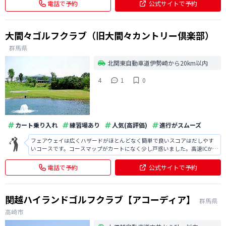
電話で予約
公式サイトで予約
大間々ゴルフクラブ（旧大間々カントリー倶楽部）
群馬県
北関東自動車道伊勢崎から20km以内
4
1
0
カート乗り入れ
練習場あり
人気(高評価)
進行がスムーズ
フェアウェイは広くハザードがほとんどなく簡単で良いスコアはだしやす
いコースです。コースマップがカートになく少し戸惑いました。高速ICから
ちょっと距離ありますが安価で詰め込まれるほどいないように思います。
カートでいく練習場が新設されてました。
電話で予約
公式サイトで予約
関越ハイランドゴルフクラブ【アコーディア】
群馬県
高崎市