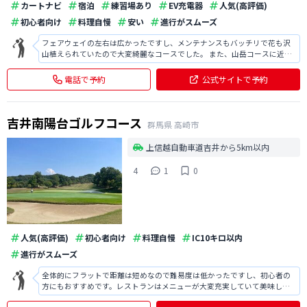
カートナビ
宿泊
練習場あり
EV充電器
人気(高評価)
初心者向け
料理自慢
安い
進行がスムーズ
フェアウェイの左右は広かったですし、メンテナンスもバッチリで花も沢
山植えられていたので大変綺麗なコースでした。 また、山岳コースに近い
印象でしたが、谷や池もあり面白かったです。
電話で予約
公式サイトで予約
吉井南陽台ゴルフコース
群馬県
高崎市
上信越自動車道吉井から5km以内
4
1
0
人気(高評価)
初心者向け
料理自慢
IC10キロ以内
進行がスムーズ
全体的にフラットで距離は短めなので難易度は低かったですし、初心者の
方にもおすすめです。レストランはメニューが大変充実していて美味しか
ったですが、お風呂はシャワーしかないので若干物足りなかったです。