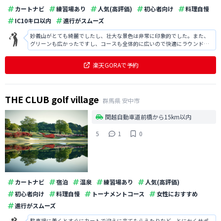
カートナビ
練習場あり
人気(高評価)
初心者向け
料理自慢
IC10キロ以内
進行がスムーズ
妙義山がとても綺麗でしたし、壮大な景色は非常に印象的でした。また、
グリーンも広かったですし、コースも全体的に広いので快適にラウンドで
き楽しかったです。いい気分転換にもなり満足でした。
楽天GORAで予約
THE CLUB golf village
群馬県
安中市
関越自動車道前橋から15km以内
5
1
0
カートナビ
宿泊
温泉
練習場あり
人気(高評価)
初心者向け
料理自慢
トーナメントコース
女性におすすめ
進行がスムーズ
駐車場に着くとすぐにカートで迎えに来てもらえたりなど、とにかくサポ