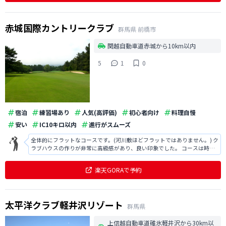
赤城国際カントリークラブ
群馬県
前橋市
関越自動車道赤城から10km以内
5
1
0
宿泊
練習場あり
人気(高評価)
初心者向け
料理自慢
安い
IC10キロ以内
進行がスムーズ
全体的にフラットなコースです。(河川敷ほどフラットではありません。) ク
ラブハウスの作りが非常に高級感があり、良い印象でした。 コースは時期
が悪かったのか、霧がかなり出ており、ティーショットがほとんど見えな
いような状況でした。 朝早い時間帯の予約だと霧が出ている可能性がある
楽天GORAで予約
ので、要注意です。 フェア
太平洋クラブ軽井沢リゾート
群馬県
上信越自動車道碓氷軽井沢から30km以