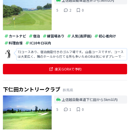
上信越自動車道吉井から5km以内
5
2
0
カートナビ
宿泊
練習場あり
人気(高評価)
初心者向け
料理自慢
IC10キロ以内
72コースあり、宿泊施設付きのゴルフ場です。 山岳コースですが、コース
は大変広く、隣のホールから打てる所も多いためOBは気にせずプレーでき
ます。 また、食事がバイキング形式で非常においしかったです。 初心者が
行っても楽しめるコースではないかと思います。
楽天GORAで予約
下仁田カントリークラブ
群馬県
上信越自動車道下仁田から5km以内
5
1
0