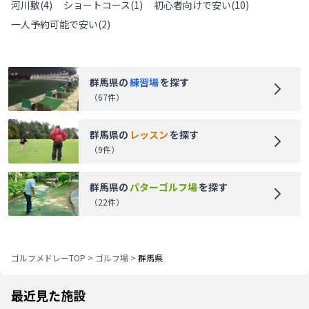
河川敷
(
4
)
ショートコース
(
1
)
初心者向けで安い
(
10
)
一人予約可能で安い
(
2
)
群馬県
の
練習場
を探す
（
67
件）
群馬県
の
レッスン
を探す
（
9
件）
群馬県
の
パターゴルフ場
を探す
（
22
件）
ゴルフメドレーTOP
>
ゴルフ場
>
群馬県
最近見た施設