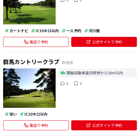
カートナビ
IC10キロ以内
一人予約
河川敷
電話で予約
公式サイトで予約
群馬カントリークラブ
群馬県
関越自動車道月夜野から5km以内
0
0
安い
IC10キロ以内
電話で予約
公式サイトで予約