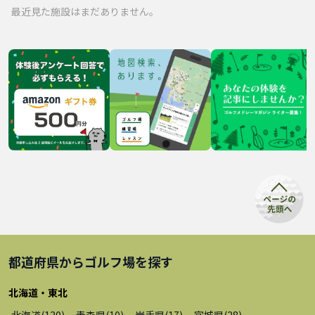
最近見た施設はまだありません。
都道府県から
ゴルフ場
を探す
北海道・東北
北海道
(
130
)
青森県
(
10
)
岩手県
(
17
)
宮城県
(
28
)