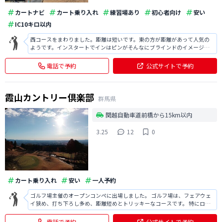
カートナビ
カート乗り入れ
練習場あり
初心者向け
安い
IC10キロ以内
西コースをまわりました。距離は短いです。東の方が距離があって人気の
ようです。インスタートでインはピンがそんなにブラインドのイメージが
なかったのですがアウトは写真のように打ち上げ、吹き流しより先はわか
らない状況が多かった印象でした。寒い日でしたのでグリーンだけでな
電話で予約
公式サイトで予約
く、フェアウェイも固く、常に手前からを
霞山カントリー倶楽部
群馬県
関越自動車道前橋から15km以内
3.25
12
0
カート乗り入れ
安い
一人予約
ゴルフ場主催のオープンコンペに出場しました。 ゴルフ場は、フェアウェ
イ狭め、打ち下ろし多め、距離短めとトリッキーなコースです。 特にロン
グホールのグリーン周りに池があり、キャリーで確実に乗せなければ池に
入ってしまうようなコースも多かったです。 距離は打ち下ろしが多いた
電話で予約
公式サイトで予約