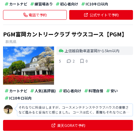
カートナビ
練習場あり
初心者向け
IC10キロ以内
電話で予約
公式サイトで予約
PGM富岡カントリークラブ サウスコース【PGM】
群馬県
上信越自動車道富岡から5km以内
5
2
0
カートナビ
人気(高評価)
初心者向け
料理自慢
安い
IC10キロ以内
それなりに料金はしますが、コースメンテナンスやクラブハウスの豪華さ
など鑑みると妥当だと感じました。 コースは広く、距離もそれなりにある
ため楽しむことができました。 またクラブハウスがおしゃれで、良い雰囲
気です。富岡近辺ではかなり良いゴルフ場なので、おススメです。
楽天GORAで予約