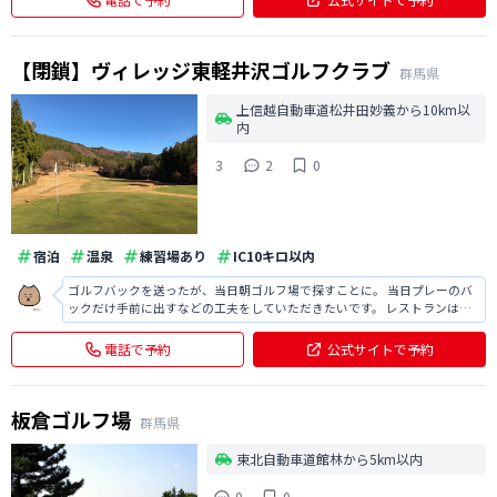
め、表記より短いです。 オープン
【閉鎖】ヴィレッジ東軽井沢ゴルフクラブ
群馬県
上信越自動車道松井田妙義から10km以
内
3
2
0
宿泊
温泉
練習場あり
IC10キロ以内
ゴルフバックを送ったが、当日朝ゴルフ場で探すことに。 当日プレーのバ
ックだけ手前に出すなどの工夫をしていただきたいです。 レストランはセ
ルフ形式で安っぽい・・・。
電話で予約
公式サイトで予約
板倉ゴルフ場
群馬県
東北自動車道館林から5km以内
0
0