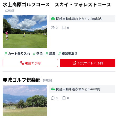
水上高原ゴルフコース スカイ・フォレストコース
群馬県
関越自動車道水上から20km以内
0
0
カート乗り入れ
宿泊
温泉
練習場あり
電話で予約
公式サイトで予約
赤城ゴルフ倶楽部
群馬県
関越自動車道赤城から5km以内
0
0