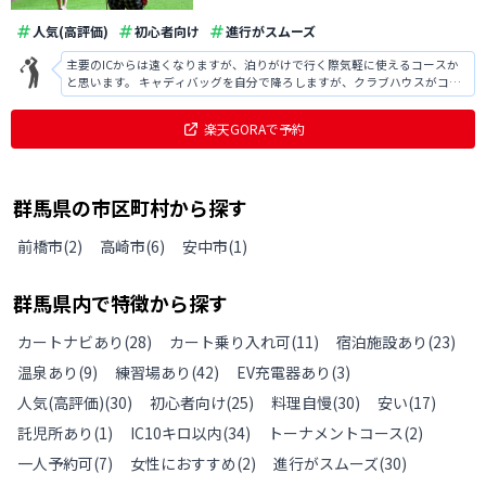
人気(高評価)
初心者向け
進行がスムーズ
主要のICからは遠くなりますが、泊りがけで行く際気軽に使えるコースか
と思います。 キャディバッグを自分で降ろしますが、クラブハウスがコン
パクトなので気になりません。スタッフの方もアットホームでとても気持
ちが良いです。 プレー代に料金をプラスすると、同敷地内ホテルの日帰り
楽天GORAで予約
温泉を利用できるのも魅力的です
群馬県
の
市区町村から探す
前橋市
(
2
)
高崎市
(
6
)
安中市
(
1
)
群馬県
内で特徴から探す
カートナビあり
(
28
)
カート乗り入れ可
(
11
)
宿泊施設あり
(
23
)
温泉あり
(
9
)
練習場あり
(
42
)
EV充電器あり
(
3
)
人気(高評価)
(
30
)
初心者向け
(
25
)
料理自慢
(
30
)
安い
(
17
)
託児所あり
(
1
)
IC10キロ以内
(
34
)
トーナメントコース
(
2
)
一人予約可
(
7
)
女性におすすめ
(
2
)
進行がスムーズ
(
30
)