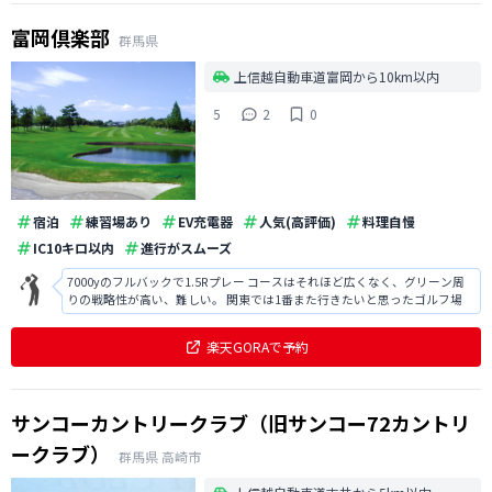
富岡倶楽部
群馬県
上信越自動車道富岡から10km以内
5
2
0
宿泊
練習場あり
EV充電器
人気(高評価)
料理自慢
IC10キロ以内
進行がスムーズ
7000yのフルバックで1.5Rプレー コースはそれほど広くなく、グリーン周
りの戦略性が高い、難しい。 関東では1番また行きたいと思ったゴルフ場
楽天GORAで予約
サンコーカントリークラブ（旧サンコー72カントリ
ークラブ）
群馬県
高崎市