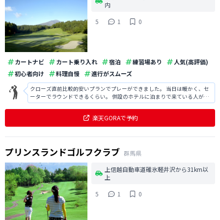
内
5
1
0
カートナビ
カート乗り入れ
宿泊
練習場あり
人気(高評価)
初心者向け
料理自慢
進行がスムーズ
クローズ直前比較的安いプランでプレーができました。 当日は暖かく、セ
ーターでラウンドできるくらい。 併設のホテルに泊まりで来ている人が多
いように感じました。プレー組も多いようでしたが、かなりスムーズに周
れたと思います。 太平洋なので、施設はきれいだし接客も良かったです。
楽天GORAで予約
プリンスランドゴルフクラブ
群馬県
上信越自動車道碓氷軽井沢から31km以
上
5
1
0