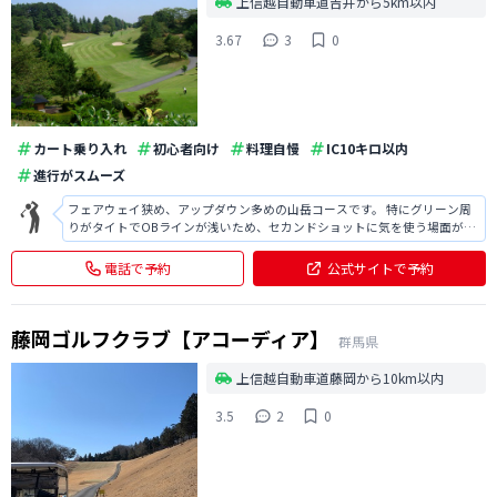
上信越自動車道吉井から5km以内
3.67
3
0
カート乗り入れ
初心者向け
料理自慢
IC10キロ以内
進行がスムーズ
フェアウェイ狭め、アップダウン多めの山岳コースです。 特にグリーン周
りがタイトでOBラインが浅いため、セカンドショットに気を使う場面が多
かったです。 スコアが出やすいコースではないと思いますが、 値段が安い
ので、練習ラウンドの最適かと思います。
電話で予約
公式サイトで予約
藤岡ゴルフクラブ【アコーディア】
群馬県
上信越自動車道藤岡から10km以内
3.5
2
0