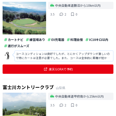
中央自動車道勝沼から10km以内
3.5
2
0
カートナビ
練習場あり
EV充電器
料理自慢
IC10キロ以内
進行がスムーズ
コースコンディションは良好でしたが、とにかくアップダウンが激しいの
で特にカートは注意が必要でした。また、コースは全体的に距離が短かっ
たですし、食事も美味しくてサービスは良心的で非常に印象が良かったで
す。
楽天GORAで予約
富士川カントリークラブ
山梨県
中央自動車道甲府南から25km以内
3.5
2
0