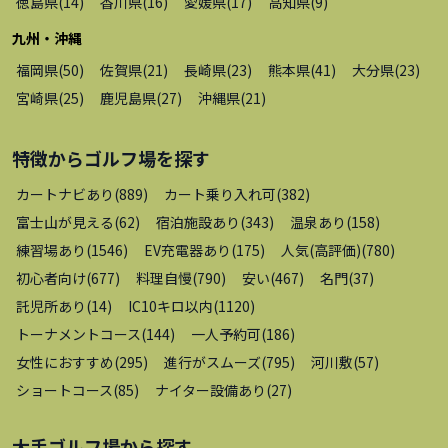
徳島県
(
14
)
香川県
(
16
)
愛媛県
(
17
)
高知県
(
9
)
九州・沖縄
福岡県
(
50
)
佐賀県
(
21
)
長崎県
(
23
)
熊本県
(
41
)
大分県
(
23
)
宮崎県
(
25
)
鹿児島県
(
27
)
沖縄県
(
21
)
特徴から
ゴルフ場
を探す
カートナビあり
(
889
)
カート乗り入れ可
(
382
)
富士山が見える
(
62
)
宿泊施設あり
(
343
)
温泉あり
(
158
)
練習場あり
(
1546
)
EV充電器あり
(
175
)
人気(高評価)
(
780
)
初心者向け
(
677
)
料理自慢
(
790
)
安い
(
467
)
名門
(
37
)
託児所あり
(
14
)
IC10キロ以内
(
1120
)
トーナメントコース
(
144
)
一人予約可
(
186
)
女性におすすめ
(
295
)
進行がスムーズ
(
795
)
河川敷
(
57
)
ショートコース
(
85
)
ナイター設備あり
(
27
)
大手ゴルフ場
から探す