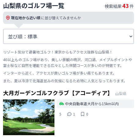
山梨県のゴルフ場一覧
43
検索結果
件
現在地から近い順
に並び替えてみませんか
リゾート気分で避暑地ゴルフ！東京からもアクセス抜群な山梨県！
40以上ものゴルフ場があり、美しい景観の鳴沢、河口湖、メイプルポイントや
富士桜など自然を堪能できる広々とした林間コースが多いのが特徴です。
インターから近く、アクセスが良いゴルフ場が多い県でもあります。
また、夏は冷涼で北海道並みの気候になるため特に人気となっております。
大月ガーデンゴルフクラブ【アコーディア】
山梨県
中央自動車道大月から15km以内
5
1
0