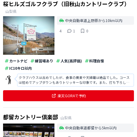
桜ヒルズゴルフクラブ（旧秋山カントリークラブ）
山梨県
中央自動車道上野原から10km以内
4
1
0
カートナビ
練習場あり
人気(高評価)
料理自慢
IC10キロ以内
クラブハウスは古めでしたが、食事の蕎麦や天婦羅は絶品でした。コース
は短めでアップダウンもありトリッキーな印象です。また、打ち下ろしが
多くて面白かったですし、景色も大変綺麗で気持ち良かったです。
楽天GORAで予約
都留カントリー倶楽部
山梨県
中央自動車道都留から5km以内