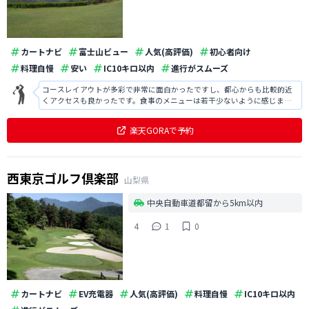
カートナビ
富士山ビュー
人気(高評価)
初心者向け
料理自慢
安い
IC10キロ以内
進行がスムーズ
コースレイアウトが多彩で非常に面白かったですし、都心からも比較的近
くアクセスも良かったです。食事のメニューは若干少ないように感じまし
たが、味は大変美味しかったです。
楽天GORAで予約
西東京ゴルフ倶楽部
山梨県
中央自動車道都留から5km以内
4
1
0
カートナビ
EV充電器
人気(高評価)
料理自慢
IC10キロ以内