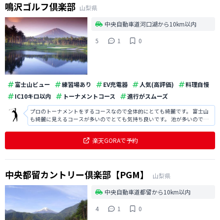
鳴沢ゴルフ倶楽部
山梨県
中央自動車道河口湖から10km以内
5
1
0
富士山ビュー
練習場あり
EV充電器
人気(高評価)
料理自慢
IC10キロ以内
トーナメントコース
進行がスムーズ
プロのトーナメントをするコースなので全体的にとても綺麗です。 富士山
も綺麗に見えるコースが多いのでとても気持ち良いです。 池が多いので、
コースマネジメントが必要なコースです。
楽天GORAで予約
中央都留カントリー倶楽部【PGM】
山梨県
中央自動車道都留から10km以内
4
1
0