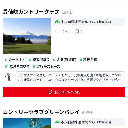
昇仙峡カントリークラブ
山梨県
中央自動車道双葉から10km以内
4
1
0
カートナビ
練習場あり
人気(高評価)
料理自慢
IC10キロ以内
進行がスムーズ
アップダウンの激しいコースでしたし、比較的風も強く影響を受けやすい
ので非常にハードでした。食事はスイーツが食べ放題でクオリティの高い
ケーキなど大変美味しかったです。
楽天GORAで予約
カントリークラブグリーンバレイ
山梨県
中央自動車道韮崎から10km以内