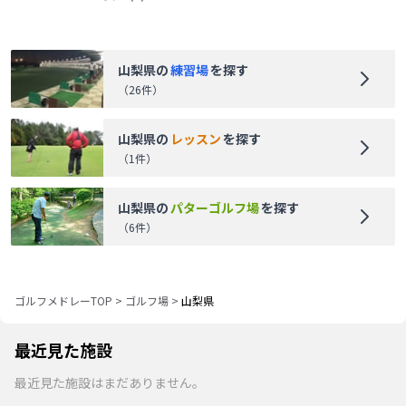
山梨県
の
練習場
を探す
（
26
件）
山梨県
の
レッスン
を探す
（
1
件）
山梨県
の
パターゴルフ場
を探す
（
6
件）
ゴルフメドレーTOP
>
ゴルフ場
>
山梨県
最近見た施設
最近見た施設はまだありません。