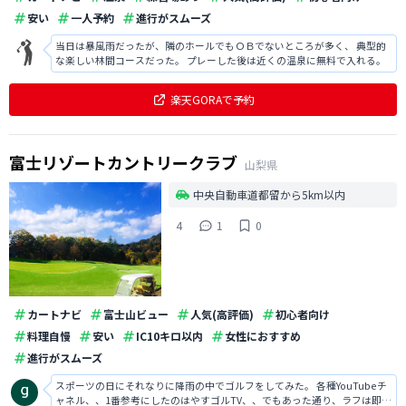
安い
一人予約
進行がスムーズ
当日は暴風雨だったが、隣のホールでもＯＢでないところが多く、 典型的
な楽しい林間コースだった。 プレーした後は近くの温泉に無料で入れる。
楽天GORAで予約
富士リゾートカントリークラブ
山梨県
中央自動車道都留から5km以内
4
1
0
カートナビ
富士山ビュー
人気(高評価)
初心者向け
料理自慢
安い
IC10キロ以内
女性におすすめ
進行がスムーズ
スポーツの日にそれなりに降雨の中でゴルフをしてみた。 各種YouTubeチ
ャネル、、1番参考にしたのはやすゴルTV、、でもあった通り、ラフは即