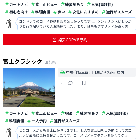
カートナビ
富士山ビュー
練習場あり
人気(高評価)
初心者向け
料理自慢
安い
女性におすすめ
進行がスムーズ
ゴンドラでのコース移動もあり楽しかったですし、メンテナンスはしっか
りと行き届いていて大変綺麗でした。また、食事もクオリティが高く美味
しかったですし、特にお魚料理は本格的で絶品でした。
楽天GORAで予約
富士クラシック
山梨県
中央自動車道河口湖から25km以内
5
1
0
カートナビ
富士山ビュー
宿泊
練習場あり
人気(高評価)
料理自慢
一人予約
進行がスムーズ
どのコースからも富士山が見えますし、壮大な富士山を目の前にしてのゴ
ルフは最高に気持ち良かったです。コースはアップダウンも多くてグリー