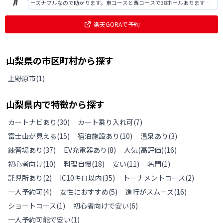
ーズナブルなので助かります。東コースと西コースで38ホールあります
が、西コース自走式カートなので注意が必要です。全体的にアップダウン
がありトリッキーな印象でした。
楽天GORAで予約
山梨県
の
市区町村から探す
上野原市
(
1
)
山梨県
内で特徴から探す
カートナビあり
(
30
)
カート乗り入れ可
(
7
)
富士山が見える
(
15
)
宿泊施設あり
(
10
)
温泉あり
(
3
)
練習場あり
(
37
)
EV充電器あり
(
8
)
人気(高評価)
(
16
)
初心者向け
(
10
)
料理自慢
(
18
)
安い
(
11
)
名門
(
1
)
託児所あり
(
2
)
IC10キロ以内
(
35
)
トーナメントコース
(
2
)
一人予約可
(
4
)
女性におすすめ
(
5
)
進行がスムーズ
(
16
)
ショートコース
(
1
)
初心者向けで安い
(
6
)
一人予約可能で安い
(
1
)