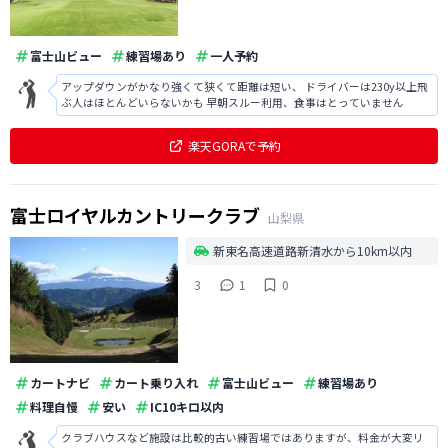
富士山ビュー
練習場あり
一人予約
アップダウンがかなり強くて狭くて距離は短い、 ドライバーは230y以上飛
ぶ人はほとんどいらないかも 早朝スルー利用、食事はとっていません
楽天GORAで予約
富士ロイヤルカントリークラブ
山梨県
新東名高速道路新清水から10km以内
3
1
0
カートナビ
カート乗り入れ
富士山ビュー
練習場あり
料理自慢
安い
IC10キロ以内
クラブハウスなど施設は比較的古い練習場ではありますが、料金が大変リ