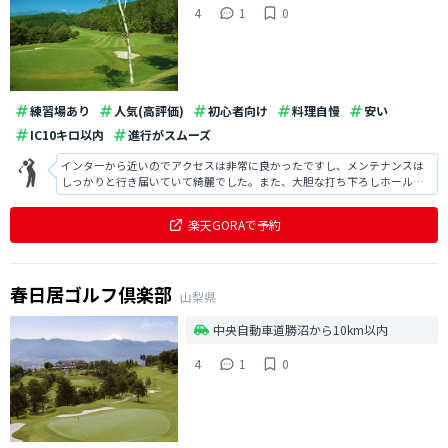
4
1
0
練習場あり
人気(高評価)
初心者向け
料理自慢
安い
IC10キロ以内
進行がスムーズ
インターから近いのでアクセスは非常に良かったですし、メンテナンスは
しっかりと行き届いていて綺麗でした。また、大胆な打ち下ろしホールな
どもあり面白いコースでしたし、名物の焼き肉も大変美味しかったです。
楽天GORAで予約
春日居ゴルフ倶楽部
山梨県
中央自動車道勝沼から10km以内
4
1
0