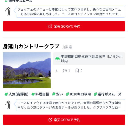
進行がスムーズ
ブュッフェのメニューは季節によって変わりますし、色々なご当地メニュ
ーもあり非常に楽しめました。コースはコンディションは良かったです
が、全体的に狭くて短いので少し物足りなかったです。
楽天GORAで予約
身延山カントリークラブ
山梨県
中部横断自動車道下部温泉早川から5km
以内
4
1
0
人気(高評価)
料理自慢
安い
IC10キロ以内
進行がスムーズ
コースレイアウトは多彩で面白かったですが、大雨の影響からか所々補修
中だったり芝にダメージのあるホールがありました。クラブハウスはロッ
カーやお風呂場、トイレなど全体的に綺麗で良かったです。
楽天GORAで予約