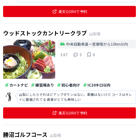
OBくらいの気持ちで取り組んだ方がスコアは出せるのは確信。雨でキャン
セルした方も多く、のんびり楽しませてもらえた。
楽天GORAで予約
ウッドストックカントリークラブ
山梨県
中央自動車道一宮御坂から10km以内
3.67
3
0
カートナビ
練習場あり
初心者向け
IC10キロ以内
山梨にしたらそれほどアップダウンはない、距離はないけど コースはキレ
イに整備されてる 食事がとても美味しい
楽天GORAで予約
勝沼ゴルフコース
山梨県