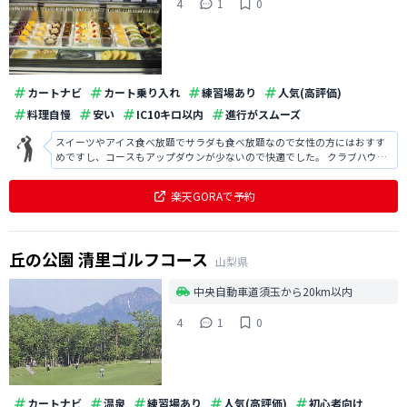
4
1
0
カートナビ
カート乗り入れ
練習場あり
人気(高評価)
料理自慢
安い
IC10キロ以内
進行がスムーズ
スイーツやアイス食べ放題でサラダも食べ放題なので女性の方にはおすす
めですし、コースもアップダウンが少ないので快適でした。 クラブハウス
は古かったですが、綺麗で良かったです。
楽天GORAで予約
丘の公園 清里ゴルフコース
山梨県
中央自動車道須玉から20km以内
4
1
0
カートナビ
温泉
練習場あり
人気(高評価)
初心者向け