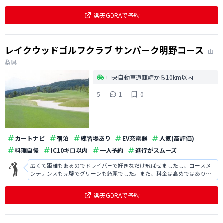
ンも比較的速く難しかったですが、最高のロケーションの中でのラウンド
は格別でした。
楽天GORAで予約
レイクウッドゴルフクラブ サンパーク明野コース
山
梨県
中央自動車道韮崎から10km以内
5
1
0
カートナビ
宿泊
練習場あり
EV充電器
人気(高評価)
料理自慢
IC10キロ以内
一人予約
進行がスムーズ
広くて距離もあるのでドライバーで好きなだけ飛ばせましたし、コースメ
ンテナンスも完璧でグリーンも綺麗でした。また、料金は高めではありま
したが、クラブハウスも豪華で食事も美味しかったです。
楽天GORAで予約