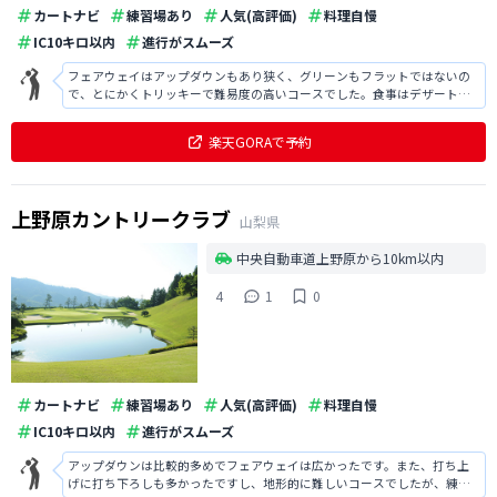
カートナビ
練習場あり
人気(高評価)
料理自慢
IC10キロ以内
進行がスムーズ
フェアウェイはアップダウンもあり狭く、グリーンもフラットではないの
で、とにかくトリッキーで難易度の高いコースでした。食事はデザート食
べ放題もあり、スイーツやサラダなども充実していて美味しかったです。
楽天GORAで予約
上野原カントリークラブ
山梨県
中央自動車道上野原から10km以内
4
1
0
カートナビ
練習場あり
人気(高評価)
料理自慢
IC10キロ以内
進行がスムーズ
アップダウンは比較的多めでフェアウェイは広かったです。また、打ち上
げに打ち下ろしも多かったですし、地形的に難しいコースでしたが、練習