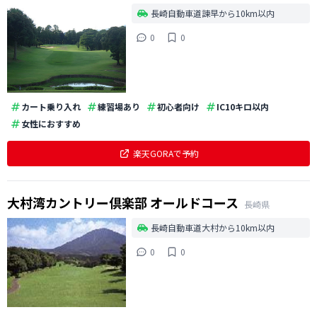
長崎自動車道諫早から10km以内
0
0
カート乗り入れ
練習場あり
初心者向け
IC10キロ以内
女性におすすめ
楽天GORAで予約
大村湾カントリー倶楽部 オールドコース
長崎県
長崎自動車道大村から10km以内
0
0