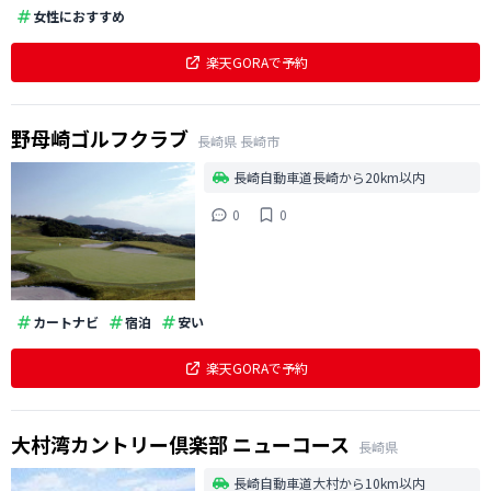
女性におすすめ
楽天GORAで予約
野母崎ゴルフクラブ
長崎県
長崎市
長崎自動車道長崎から20km以内
0
0
カートナビ
宿泊
安い
楽天GORAで予約
大村湾カントリー倶楽部 ニューコース
長崎県
長崎自動車道大村から10km以内