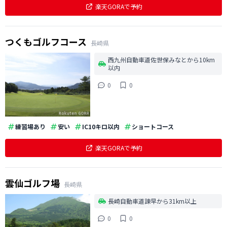
楽天GORAで予約
つくもゴルフコース
長崎県
西九州自動車道佐世保みなとから10km
以内
0
0
練習場あり
安い
IC10キロ以内
ショートコース
楽天GORAで予約
雲仙ゴルフ場
長崎県
長崎自動車道諫早から31km以上
0
0