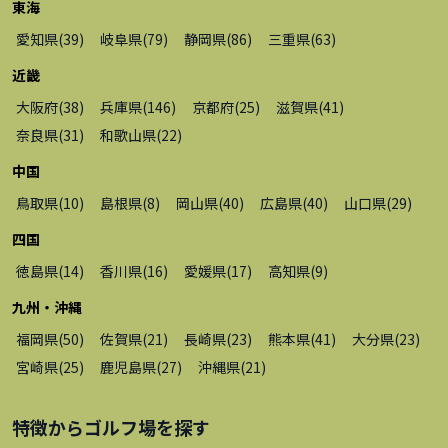
東海
愛知県
(
39
)
岐阜県
(
79
)
静岡県
(
86
)
三重県
(
63
)
近畿
大阪府
(
38
)
兵庫県
(
146
)
京都府
(
25
)
滋賀県
(
41
)
奈良県
(
31
)
和歌山県
(
22
)
中国
鳥取県
(
10
)
島根県
(
8
)
岡山県
(
40
)
広島県
(
40
)
山口県
(
29
)
四国
徳島県
(
14
)
香川県
(
16
)
愛媛県
(
17
)
高知県
(
9
)
九州・沖縄
福岡県
(
50
)
佐賀県
(
21
)
長崎県
(
23
)
熊本県
(
41
)
大分県
(
23
)
宮崎県
(
25
)
鹿児島県
(
27
)
沖縄県
(
21
)
特徴から
ゴルフ場
を探す