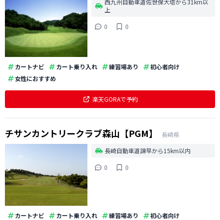
西九州自動車道佐世保大塔から31km以
上
0
0
カートナビ
カート乗り入れ
練習場あり
初心者向け
女性におすすめ
楽天GORAで予約
チサンカントリークラブ森山【PGM】
長崎県
長崎自動車道諫早から15km以内
0
0
カートナビ
カート乗り入れ
練習場あり
初心者向け