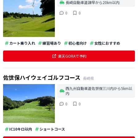
長崎自動車道諫早から20km以内
0
0
カート乗り入れ
練習場あり
初心者向け
女性におすすめ
楽天GORAで予約
佐世保ハイウェイゴルフコース
長崎県
西九州自動車道佐世保三川内から5km以
内
0
0
IC10キロ以内
ショートコース