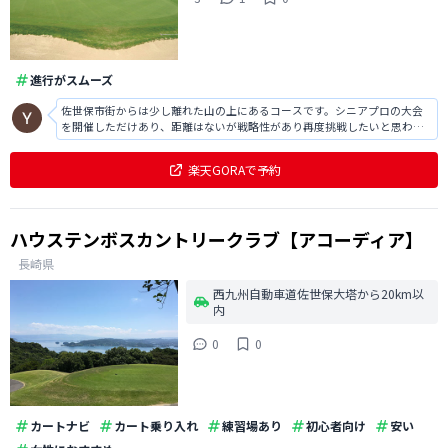
進行がスムーズ
佐世保市街からは少し離れた山の上にあるコースです。シニアプロの大会
を開催しただけあり、距離はないが戦略性があり再度挑戦したいと思わせ
るゴルフ場です。
楽天GORAで予約
ハウステンボスカントリークラブ【アコーディア】
長崎県
西九州自動車道佐世保大塔から20km以
内
0
0
カートナビ
カート乗り入れ
練習場あり
初心者向け
安い