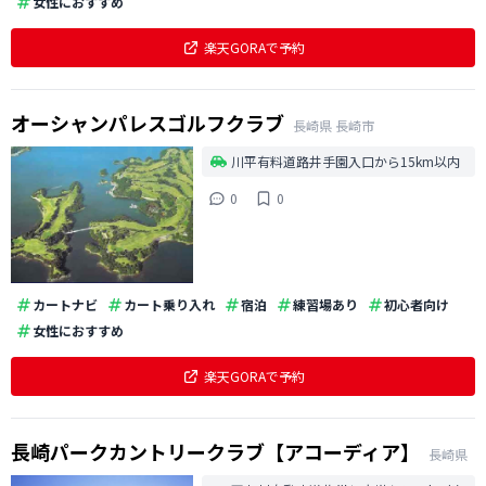
女性におすすめ
楽天GORAで予約
オーシャンパレスゴルフクラブ
長崎県
長崎市
川平有料道路井手園入口から15km以内
0
0
カートナビ
カート乗り入れ
宿泊
練習場あり
初心者向け
女性におすすめ
楽天GORAで予約
長崎パークカントリークラブ【アコーディア】
長崎県