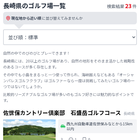
長崎県のゴルフ場一覧
23
検索結果
件
現在地から近い順
に並び替えてみませんか
自然の中でのびのびとプレーできます！
長崎県には、20以上のゴルフ場があり、自然の地形をそのまま活かした戦略性
のあるコースが多く存在します。
その中でも小島をまるっと一つ使って作られ、海峡越えなどもある「オーシャ
ンパレスゴルフクラブ」はゴルファーなら一度は挑戦してみたいゴルフ場の一
つではないでしょうか。
比較的リーズナブルなゴルフ場が多いのもゴルフ好きには魅力的なポイントで
す。
佐世保カントリー倶楽部 石盛岳ゴルフコース
長崎県
西九州自動車道佐世保みなとから15km
以内
3
1
0