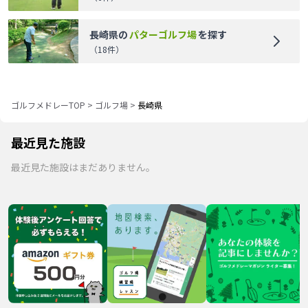
長崎県
の
パターゴルフ場
を探す
（
18
件）
ゴルフメドレーTOP
>
ゴルフ場
>
長崎県
最近見た施設
最近見た施設はまだありません。