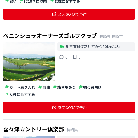
安い
IC10キロ以内
女性におすすめ
楽天GORAで予約
ペニンシュラオーナーズゴルフクラブ
長崎県
長崎市
川平有料道路川平から30km以内
0
0
カート乗り入れ
宿泊
練習場あり
初心者向け
女性におすすめ
楽天GORAで予約
喜々津カントリー倶楽部
長崎県