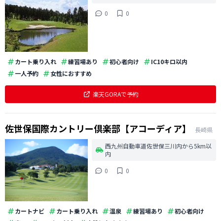
0
0
カート乗り入れ
練習場あり
初心者向け
IC10キロ以内
一人予約
女性におすすめ
楽天GORAで予約
佐世保国際カントリー倶楽部【アコーディア】
長崎県
西九州自動車道佐世保三川内から5km以
内
0
0
カートナビ
カート乗り入れ
温泉
練習場あり
初心者向け