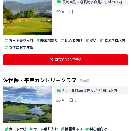
長崎自動車道長崎多良見から5km以内
0
0
カート乗り入れ
練習場あり
初心者向け
安い
IC10キロ以内
女性におすすめ
楽天GORAで予約
佐世保・平戸カントリークラブ
長崎県
西九州自動車道佐々から10km以内
0
0
カートナビ
カート乗り入れ
練習場あり
初心者向け