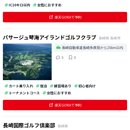
IC10キロ以内
女性におすすめ
楽天GORAで予約
パサージュ琴海アイランドゴルフクラブ
長崎県
長崎市
長崎自動車道長崎多良見から25km以内
0
0
カート乗り入れ
宿泊
練習場あり
初心者向け
トーナメントコース
女性におすすめ
楽天GORAで予約
長崎国際ゴルフ倶楽部
長崎県