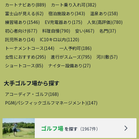
カートナビあり
(
889
)
カート乗り入れ可
(
382
)
富士山が見える
(
62
)
宿泊施設あり
(
343
)
温泉あり
(
158
)
練習場あり
(
1546
)
EV充電器あり
(
175
)
人気(高評価)
(
780
)
初心者向け
(
677
)
料理自慢
(
790
)
安い
(
467
)
名門
(
37
)
託児所あり
(
14
)
IC10キロ以内
(
1120
)
トーナメントコース
(
144
)
一人予約可
(
186
)
女性におすすめ
(
295
)
進行がスムーズ
(
795
)
河川敷
(
57
)
ショートコース
(
85
)
ナイター設備あり
(
27
)
大手ゴルフ場
から探す
アコーディア・ゴルフ
(
168
)
PGM(パシフィックゴルフマネージメント)
(
147
)
ゴルフ場
を探す
（
1967
件）