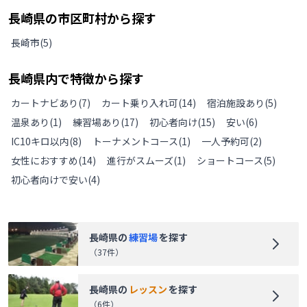
長崎県
の
市区町村から探す
長崎市
(
5
)
長崎県
内で特徴から探す
カートナビあり
(
7
)
カート乗り入れ可
(
14
)
宿泊施設あり
(
5
)
温泉あり
(
1
)
練習場あり
(
17
)
初心者向け
(
15
)
安い
(
6
)
IC10キロ以内
(
8
)
トーナメントコース
(
1
)
一人予約可
(
2
)
女性におすすめ
(
14
)
進行がスムーズ
(
1
)
ショートコース
(
5
)
初心者向けで安い
(
4
)
長崎県
の
練習場
を探す
（
37
件）
長崎県
の
レッスン
を探す
（
6
件）