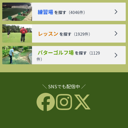
練習場
を探す
（
4046
件）
レッスン
を探す
（
1929
件）
パターゴルフ場
を探す
（
1129
件）
＼ SNSでも配信中 ／