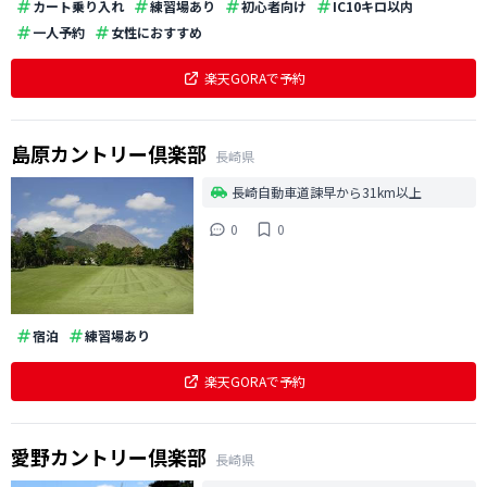
カート乗り入れ
練習場あり
初心者向け
IC10キロ以内
一人予約
女性におすすめ
楽天GORAで予約
島原カントリー倶楽部
長崎県
長崎自動車道諫早から31km以上
0
0
宿泊
練習場あり
楽天GORAで予約
愛野カントリー倶楽部
長崎県