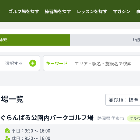
ゴルフ場を探す
練習場を探す
レッスンを探す
マガジン
検索
地
選択する
キーワード
フ場一覧
ぐらんぱる公園内パークゴルフ場
静岡県
伊東市
グラ
平日：
9:30 〜 16:00
休日：
9:30 〜 16:00