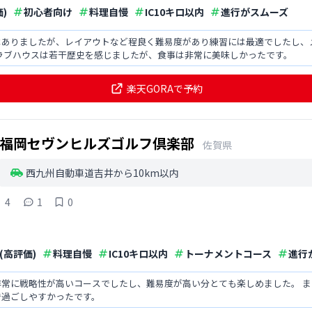
)
初心者向け
料理自慢
IC10キロ以内
進行がスムーズ
はありましたが、レイアウトなど程良く難易度があり練習には最適でしたし、
ラブハウスは若干歴史を感じましたが、食事は非常に美味しかったです。
楽天GORAで予約
福岡セヴンヒルズゴルフ倶楽部
佐賀県
西九州自動車道吉井から10km以内
4
1
0
(高評価)
料理自慢
IC10キロ以内
トーナメントコース
進行
非常に戦略性が高いコースでしたし、難易度が高い分とても楽しめました。 
で過ごしやすかったです。