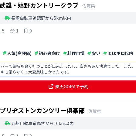
武雄・嬉野カントリークラブ
佐賀県
長崎自動車道嬉野から5km以内
5
1
0
人気(高評価)
初心者向け
料理自慢
安い
IC10キロ以内
イバーで気持ち良く打つことが出来ましたし、広さもあり快適でした。 また
ーキも柔らかくて大変美味しかったです。
楽天GORAで予約
ブリヂストンカンツリー倶楽部
佐賀県
九州自動車道鳥栖から10km以内