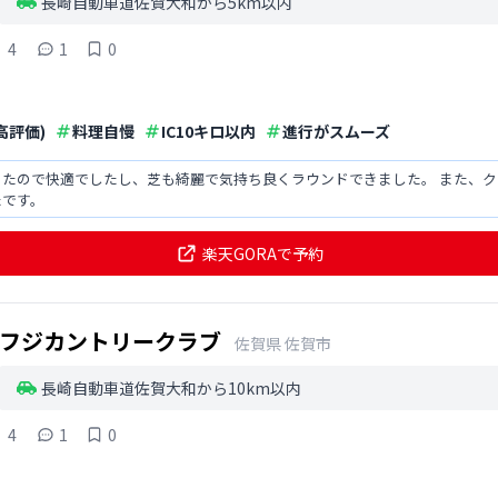
長崎自動車道佐賀大和から5km以内
4
1
0
高評価)
料理自慢
IC10キロ以内
進行がスムーズ
ったので快適でしたし、芝も綺麗で気持ち良くラウンドできました。 また、
たです。
楽天GORAで予約
フジカントリークラブ
佐賀県
佐賀市
長崎自動車道佐賀大和から10km以内
4
1
0