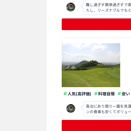
難し過ぎず簡単過ぎずで
たし、リーズナブルでも
人気(高評価)
料理自慢
安い
高台にあり周り一面を見
ンの食事も安くてボリュ