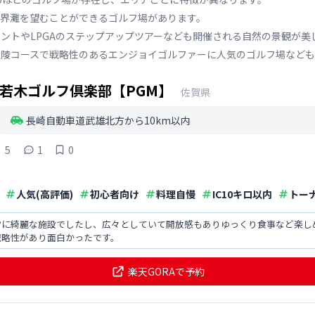
界灘を望むことができるゴルフ場があります。
ントやLPGAのステップアップツアーなども開催される自然の景観が美
丘陵コースで戦略性のあるエンジョイゴルファーに人気のゴルフ場なども
若木ゴルフ倶楽部【PGM】
佐賀県
長崎自動車道武雄北方から10km以内
5
1
0
人気(高評価)
初心者向け
料理自慢
IC10キロ以内
トー
常に綺麗な施設でしたし、広々としていて開放感もありゆっくり食事など楽し
戦略性があり面白かったです。
楽天GORAで予約