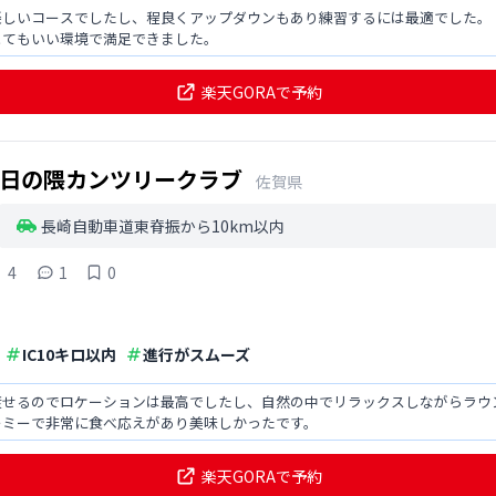
楽しいコースでしたし、程良くアップダウンもあり練習するには最適でした。
とてもいい環境で満足できました。
楽天GORAで予約
日の隈カンツリークラブ
佐賀県
長崎自動車道東脊振から10km以内
4
1
0
IC10キロ以内
進行がスムーズ
渡せるのでロケーションは最高でしたし、自然の中でリラックスしながらラウ
ーミーで非常に食べ応えがあり美味しかったです。
楽天GORAで予約