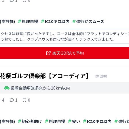
5
1
0
(高評価)
料理自慢
IC10キロ以内
進行がスムーズ
アクセスは非常に良かったですし、コースは全体的にフラットでコンディショ
迷う程でしたし、クラブハウスも居心地が良くリラックスできました。
楽天GORAで予約
花祭ゴルフ倶楽部【アコーディア】
佐賀県
長崎自動車道多久から10km以内
4
1
0
(高評価)
初心者向け
料理自慢
安い
IC10キロ以内
進行