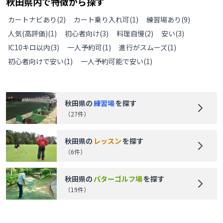
秋田県
内で特徴から探す
カートナビあり
(
2
)
カート乗り入れ可
(
1
)
練習場あり
(
9
)
人気(高評価)
(
1
)
初心者向け
(
3
)
料理自慢
(
2
)
安い
(
3
)
IC10キロ以内
(
3
)
一人予約可
(
1
)
進行がスムーズ
(
1
)
初心者向けで安い
(
1
)
一人予約可能で安い
(
1
)
秋田県
の
練習場
を探す
（
27
件）
秋田県
の
レッスン
を探す
（
6
件）
秋田県
の
パターゴルフ場
を探す
（
19
件）