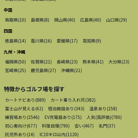
中国
鳥取県
(
10
)
島根県
(
8
)
岡山県
(
40
)
広島県
(
40
)
山口県
(
29
)
四国
徳島県
(
14
)
香川県
(
16
)
愛媛県
(
17
)
高知県
(
9
)
九州・沖縄
福岡県
(
50
)
佐賀県
(
21
)
長崎県
(
23
)
熊本県
(
41
)
大分県
(
23
)
宮崎県
(
25
)
鹿児島県
(
27
)
沖縄県
(
21
)
特徴から
ゴルフ場
を探す
カートナビあり
(
889
)
カート乗り入れ可
(
382
)
富士山が見える
(
62
)
宿泊施設あり
(
343
)
温泉あり
(
158
)
練習場あり
(
1546
)
EV充電器あり
(
175
)
人気(高評価)
(
780
)
初心者向け
(
677
)
料理自慢
(
790
)
安い
(
467
)
名門
(
37
)
託児所あり
(
14
)
IC10キロ以内
(
1120
)