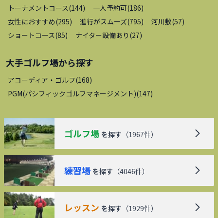
トーナメントコース
(
144
)
一人予約可
(
186
)
女性におすすめ
(
295
)
進行がスムーズ
(
795
)
河川敷
(
57
)
ショートコース
(
85
)
ナイター設備あり
(
27
)
大手ゴルフ場
から探す
アコーディア・ゴルフ
(
168
)
PGM(パシフィックゴルフマネージメント)
(
147
)
ゴルフ場
を探す
（
1967
件）
練習場
を探す
（
4046
件）
レッスン
を探す
（
1929
件）