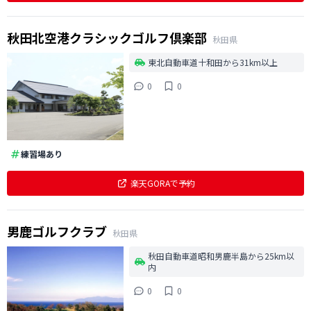
秋田北空港クラシックゴルフ倶楽部
秋田県
東北自動車道十和田から31km以上
0
0
練習場あり
楽天GORAで予約
男鹿ゴルフクラブ
秋田県
秋田自動車道昭和男鹿半島から25km以
内
0
0