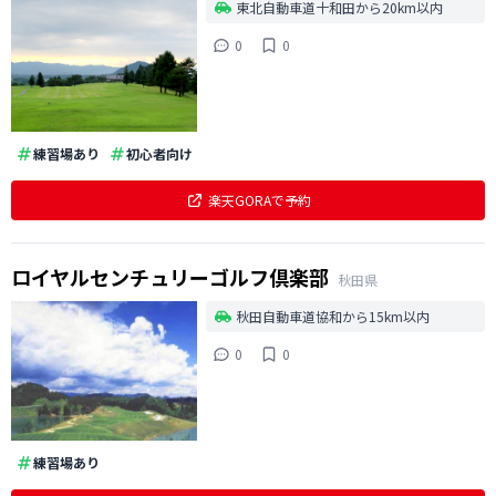
東北自動車道十和田から20km以内
0
0
練習場あり
初心者向け
楽天GORAで予約
ロイヤルセンチュリーゴルフ倶楽部
秋田県
秋田自動車道協和から15km以内
0
0
練習場あり