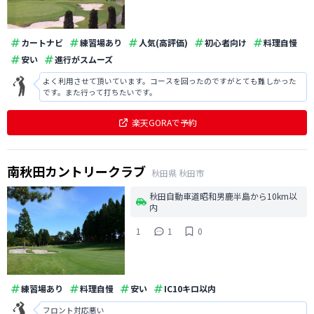
カートナビ
練習場あり
人気(高評価)
初心者向け
料理自慢
安い
進行がスムーズ
よく利用させて頂いています。コースを回ったのですがとても難しかった
です。また行って打ちたいです。
楽天GORAで予約
南秋田カントリークラブ
秋田県
秋田市
秋田自動車道昭和男鹿半島から10km以
内
1
1
0
練習場あり
料理自慢
安い
IC10キロ以内
フロント対応悪い