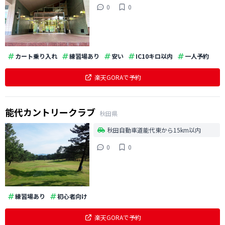
0
0
カート乗り入れ
練習場あり
安い
IC10キロ以内
一人予約
楽天GORAで予約
能代カントリークラブ
秋田県
秋田自動車道能代東から15km以内
0
0
練習場あり
初心者向け
楽天GORAで予約