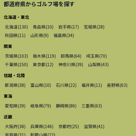
都道府県から
ゴルフ場
を探す
北海道・東北
北海道
(
130
)
青森県
(
10
)
岩手県
(
17
)
宮城県
(
28
)
秋田県
(
11
)
山形県
(
9
)
福島県
(
34
)
関東
茨城県
(
103
)
栃木県
(
119
)
群馬県
(
64
)
埼玉県
(
70
)
千葉県
(
150
)
東京都
(
12
)
神奈川県
(
39
)
山梨県
(
43
)
信越・北陸
新潟県
(
38
)
富山県
(
10
)
石川県
(
22
)
福井県
(
11
)
長野県
(
63
)
東海
愛知県
(
39
)
岐阜県
(
79
)
静岡県
(
86
)
三重県
(
63
)
近畿
大阪府
(
38
)
兵庫県
(
146
)
京都府
(
25
)
滋賀県
(
41
)
奈良県
(
31
)
和歌山県
(
22
)