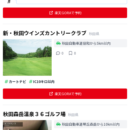
楽天GORAで予約
新・秋田ウインズカントリークラブ
秋田県
秋田自動車道協和から5km以内
0
0
カートナビ
IC10キロ以内
楽天GORAで予約
秋田森岳温泉３６ゴルフ場
秋田県
秋田自動車道琴丘森岳から10km以内