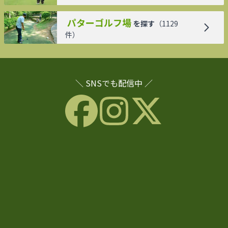
パターゴルフ場
を探す
（
1129
件）
＼ SNSでも配信中 ／