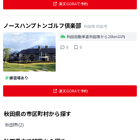
楽天GORAで予約
ノースハンプトンゴルフ倶楽部
秋田県
秋田市
秋田自動車道秋田南から20km以内
0
0
練習場あり
楽天GORAで予約
秋田県
の
市区町村から探す
秋田市
(
2
)