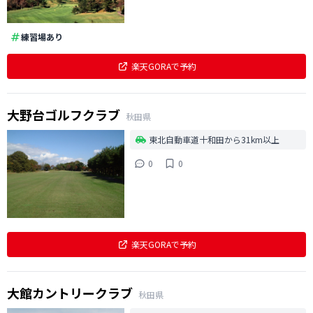
練習場あり
楽天GORAで予約
大野台ゴルフクラブ
秋田県
東北自動車道十和田から31km以上
0
0
楽天GORAで予約
大館カントリークラブ
秋田県