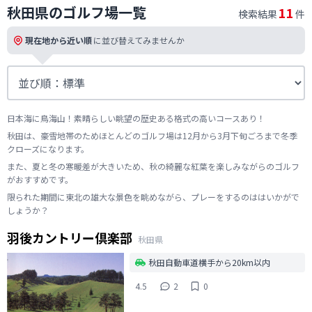
秋田県のゴルフ場一覧
11
検索結果
件
現在地から近い順
に並び替えてみませんか
日本海に鳥海山！素晴らしい眺望の歴史ある格式の高いコースあり！
秋田は、豪雪地帯のためほとんどのゴルフ場は12月から3月下旬ごろまで冬季
クローズになります。
また、夏と冬の寒暖差が大きいため、秋の綺麗な紅葉を楽しみながらのゴルフ
がおすすめです。
限られた期間に東北の雄大な景色を眺めながら、プレーをするのははいかがで
しょうか？
羽後カントリー倶楽部
秋田県
秋田自動車道横手から20km以内
4.5
2
0