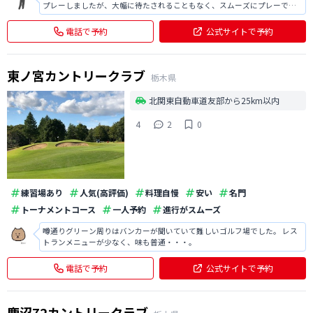
プレーしましたが、大幅に待たされることもなく、スムーズにプレーでき
ました。 フェアウェイも適度に広く、安心してプレーできる良いゴルフ場
だと思います。 料金もお手頃なので、オススメです。 またプレー後の温泉
電話で予約
公式サイトで予約
も疲れが取れて良かったの
東ノ宮カントリークラブ
栃木県
北関東自動車道友部から25km以内
4
2
0
練習場あり
人気(高評価)
料理自慢
安い
名門
トーナメントコース
一人予約
進行がスムーズ
噂通りグリーン周りはバンカーが聞いていて難しいゴルフ場でした。 レス
トランメニューが少なく、味も普通・・・。
電話で予約
公式サイトで予約
鹿沼72カントリークラブ