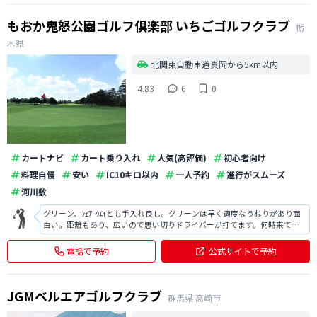
もおか鬼怒公園ゴルフ倶楽部 いちごゴルフクラブ
栃
木県
北関東自動車道真岡から5km以内
4.83
6
0
カートナビ
カート乗り入れ
人気(高評価)
初心者向け
料理自慢
安い
IC10キロ以内
一人予約
進行がスムーズ
河川敷
グリーン、ﾌｪｱｰｳｴｲとも手入れ良し。グリーンは早く適度なうねりがあり面
白い。距離もあり、広いので思い切りドライバーが打てます。何時来ても
楽しめるゴルフ場です。
電話で予約
公式サイトで予約
JGMベルエアゴルフクラブ
群馬県
高崎市