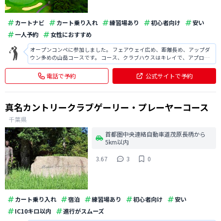
カートナビ
カート乗り入れ
練習場あり
初心者向け
安い
一人予約
女性におすすめ
オープンコンペに参加しました。 フェアウェイ広め、距離長め、アップダ
ウン多めの山岳コースです。 コース、クラブハウスはキレイで、アプロー
チ練習場(バンカー付き)などがあり、設備が整っています。 コースはアップ
ダウンが多く、距離もそれなりにあるため難しいです。 グリーンも綺麗だ
電話で予約
公式サイトで予約
ったため、また練習して伺
真名カントリークラブゲーリー・プレーヤーコース
千葉県
首都圏中央連絡自動車道茂原長柄から
5km以内
3.67
3
0
カート乗り入れ
宿泊
練習場あり
初心者向け
安い
IC10キロ以内
進行がスムーズ