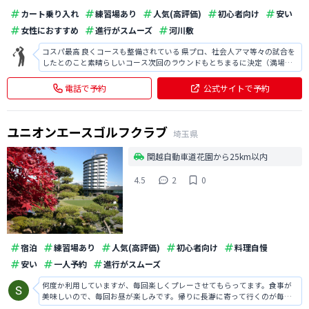
カート乗り入れ
練習場あり
人気(高評価)
初心者向け
安い
女性におすすめ
進行がスムーズ
河川敷
コスパ最高 良くコースも整備されている 県プロ、社会人アマ等々の試合を
したとのこと素晴らしいコース次回のラウンドもとちまるに決定（満場一
致） スタッフの対応も気持ちがよい、少し声が小さいかも？ また行きます
電話で予約
公式サイトで予約
ユニオンエースゴルフクラブ
埼玉県
関越自動車道花園から25km以内
4.5
2
0
宿泊
練習場あり
人気(高評価)
初心者向け
料理自慢
安い
一人予約
進行がスムーズ
何度か利用していますが、毎回楽しくプレーさせてもらってます。食事が
美味しいので、毎回お昼が楽しみです。帰りに長瀞に寄って行くのが毎回
の定番です。また遊びに行きたいと思います。