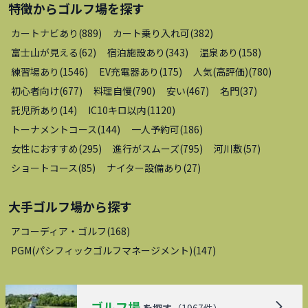
特徴から
ゴルフ場
を探す
カートナビあり
(
889
)
カート乗り入れ可
(
382
)
富士山が見える
(
62
)
宿泊施設あり
(
343
)
温泉あり
(
158
)
練習場あり
(
1546
)
EV充電器あり
(
175
)
人気(高評価)
(
780
)
初心者向け
(
677
)
料理自慢
(
790
)
安い
(
467
)
名門
(
37
)
託児所あり
(
14
)
IC10キロ以内
(
1120
)
トーナメントコース
(
144
)
一人予約可
(
186
)
女性におすすめ
(
295
)
進行がスムーズ
(
795
)
河川敷
(
57
)
ショートコース
(
85
)
ナイター設備あり
(
27
)
大手ゴルフ場
から探す
アコーディア・ゴルフ
(
168
)
PGM(パシフィックゴルフマネージメント)
(
147
)
ゴルフ場
を探す
（
1967
件）