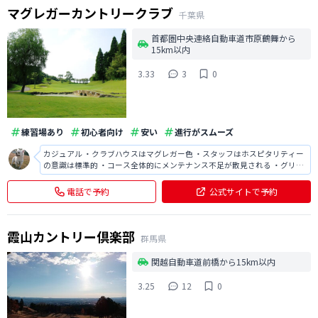
マグレガーカントリークラブ
千葉県
首都圏中央連絡自動車道市原鶴舞から
15km以内
3.33
3
0
練習場あり
初心者向け
安い
進行がスムーズ
カジュアル ・クラブハウスはマグレガー色 ・スタッフはホスピタリティー
の意識は標準的 ・コース全体的にメンテナンス不足が散見される ・グリー
ンはアンジュレーションあり ・ブラインドホールもあるが信号機等で対応
・UpDownが結構あるので運動量はタフ ・食事は標準的な量と質 アクセス
電話で予約
公式サイトで予約
は首都圏中央連絡
霞山カントリー倶楽部
群馬県
関越自動車道前橋から15km以内
3.25
12
0