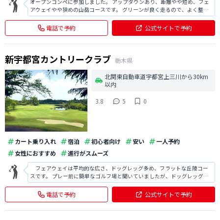
オープンコンペに参加しました。 アップダウンあり、距離やや短め、フェ
アウェイやや狭めの山岳コースです。 グリーンが良く走るので、よく整備
されていた印象です。 また、値段は安めですが、レストランやクラブハウ
スは綺麗で設備がしっかりしていました。 コスパの良いコースだと思いま
電話で予約
公式サイトで予約
す。
新宇都宮カントリークラブ
栃木県
北関東自動車道宇都宮上三川から30km
以内
3.8
5
0
カート乗り入れ
宿泊
初心者向け
安い
一人予約
女性におすすめ
進行がスムーズ
フェアウェイは平均的な広さ、ドッグレッグ多め、フラットな丘陵コー
スです。 プレー前に簡単なゴルフ場と聞いていましたが、ドッグレッグが
多いため、ティーショットやセカンドが難しかったです。 全体的にフラッ
トで楽に回れるため、楽しかったです。
電話で予約
公式サイトで予約