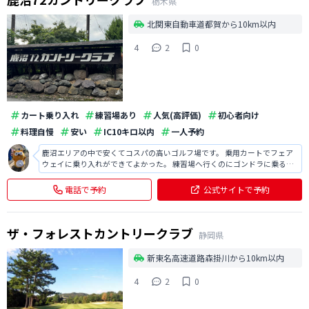
栃木県
北関東自動車道都賀から10km以内
4
2
0
カート乗り入れ
練習場あり
人気(高評価)
初心者向け
料理自慢
安い
IC10キロ以内
一人予約
鹿沼エリアの中で安くてコスパの高いゴルフ場です。 乗用カートでフェア
ウェイに乗り入れができてよかった。 練習場へ行くのにゴンドラに乗るの
が面白かったです。
電話で予約
公式サイトで予約
ザ・フォレストカントリークラブ
静岡県
新東名高速道路森掛川から10km以内
4
2
0