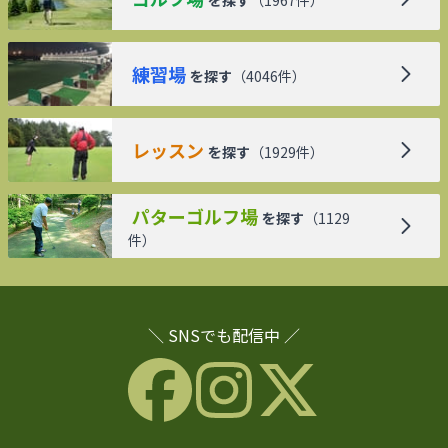
練習場
を探す
（
4046
件）
レッスン
を探す
（
1929
件）
パターゴルフ場
を探す
（
1129
件）
＼ SNSでも配信中 ／