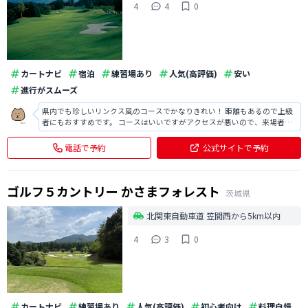
4
4
0
カートナビ
宿泊
練習場あり
人気(高評価)
安い
進行がスムーズ
県内でも珍しいリンクス風のコースでかなりきれい！ 距離もあるので上級
者にもおすすめです。 コースはいいですがアクセスが悪いので、来場者は
あまりいない様子。 クラブハウス内もなんだか寂しいですね・・・。
電話で予約
公式サイトで予約
ゴルフ５カントリー かさまフォレスト
茨城県
北関東自動車道 笠間西から5km以内
4
3
0
カートナビ
練習場あり
人気(高評価)
初心者向け
料理自慢