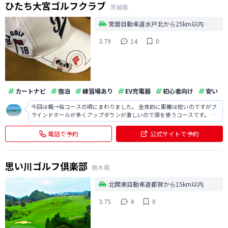
ひたち大宮ゴルフクラブ
茨城県
常磐自動車道水戸北から25km以内
3.79
14
0
カートナビ
宿泊
練習場あり
EV充電器
初心者向け
安い
今回は楓→桜コースの順にまわりました。 全体的に距離は短いのですがブ
ラインドホールが多くアップダウンが激しいので頭を使うコースです。 で
も桜コースにはレディースティーですがなんと60yのチャンスショートホー
ルがあってラッキーw いつ行ってもスコアはまとまらないけどまた行きま
電話で予約
公式サイトで予約
す！
思い川ゴルフ倶楽部
栃木県
北関東自動車道都賀から15km以内
3.75
4
0