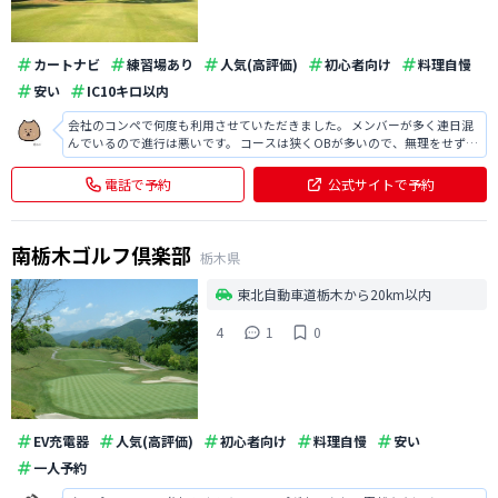
カートナビ
練習場あり
人気(高評価)
初心者向け
料理自慢
安い
IC10キロ以内
会社のコンペで何度も利用させていただきました。 メンバーが多く連日混
んでいるので進行は悪いです。 コースは狭くOBが多いので、無理をせず短
い番手で刻んだほうがスコアになります。 スタッフの方々の接客が明るく
気持ちがいいです。 お昼ご飯は坦々麺がおすすめです。
電話で予約
公式サイトで予約
南栃木ゴルフ倶楽部
栃木県
東北自動車道栃木から20km以内
4
1
0
EV充電器
人気(高評価)
初心者向け
料理自慢
安い
一人予約