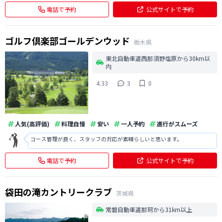
電話で予約
公式サイトで予約
ゴルフ倶楽部ゴールデンウッド
栃木県
東北自動車道西那須野塩原から30km以
内
4.33
3
0
人気(高評価)
料理自慢
安い
一人予約
進行がスムーズ
コース管理が良く、スタッフの対応が素晴らしいと思います。
電話で予約
公式サイトで予約
袋田の滝カントリークラブ
茨城県
常磐自動車道那珂から31km以上