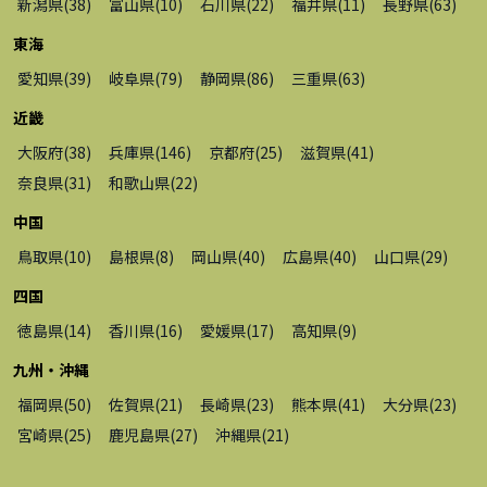
新潟県
(
38
)
富山県
(
10
)
石川県
(
22
)
福井県
(
11
)
長野県
(
63
)
東海
愛知県
(
39
)
岐阜県
(
79
)
静岡県
(
86
)
三重県
(
63
)
近畿
大阪府
(
38
)
兵庫県
(
146
)
京都府
(
25
)
滋賀県
(
41
)
奈良県
(
31
)
和歌山県
(
22
)
中国
鳥取県
(
10
)
島根県
(
8
)
岡山県
(
40
)
広島県
(
40
)
山口県
(
29
)
四国
徳島県
(
14
)
香川県
(
16
)
愛媛県
(
17
)
高知県
(
9
)
九州・沖縄
福岡県
(
50
)
佐賀県
(
21
)
長崎県
(
23
)
熊本県
(
41
)
大分県
(
23
)
宮崎県
(
25
)
鹿児島県
(
27
)
沖縄県
(
21
)