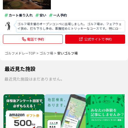
カート乗り入れ
安い
一人予約
ゴルフ場主催のオープンコンペに出場しました。 ゴルフ場は、フェアウェ
イ狭め、打ち下ろし多め、距離短めとトリッキーなコースです。 特にロン
グホールのグリーン周りに池があり、キャリーで確実に乗せなければ池に
入ってしまうようなコースも多かったです。 距離は打ち下ろしが多いた
電話で予約
公式サイトで予約
め、表記より短いです。 オープン
ゴルフメドレーTOP
>
ゴルフ場
>
安いゴルフ場
最近見た施設
最近見た施設はまだありません。