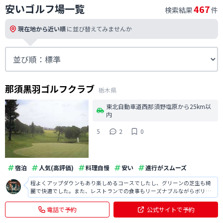
安いゴルフ場一覧
467
検索結果
件
現在地から近い順
に並び替えてみませんか
那須黒羽ゴルフクラブ
栃木県
東北自動車道西那須野塩原から25km以
内
5
2
0
宿泊
人気(高評価)
料理自慢
安い
進行がスムーズ
程よくアップダウンもあり楽しめるコースでしたし、グリーンの芝生も綺
麗で快適でした。また、レストランでの食事もリーズナブルながらボリュ
ーミーで非常に満足でき良かったです。
電話で予約
公式サイトで予約