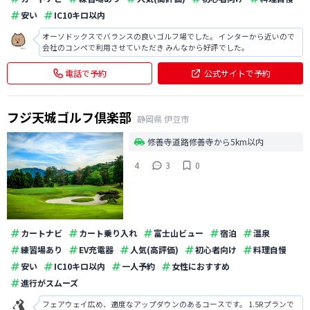
安い
IC10キロ以内
オーソドックスでバランスの良いゴルフ場でした。 インターから近いので
会社のコンペで利用させていただき みんなから好評でした。
電話で予約
公式サイトで予約
フジ天城ゴルフ倶楽部
静岡県
伊豆市
修善寺道路修善寺から5km以内
4
3
0
カートナビ
カート乗り入れ
富士山ビュー
宿泊
温泉
練習場あり
EV充電器
人気(高評価)
初心者向け
料理自慢
安い
IC10キロ以内
一人予約
女性におすすめ
進行がスムーズ
フェアウェイ広め、適度なアップダウンのあるコースです。 1.5Rプランで