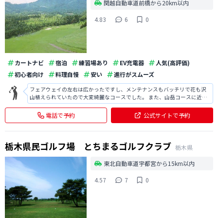
関越自動車道前橋から20km以内
4.83
6
0
カートナビ
宿泊
練習場あり
EV充電器
人気(高評価)
初心者向け
料理自慢
安い
進行がスムーズ
フェアウェイの左右は広かったですし、メンテナンスもバッチリで花も沢
山植えられていたので大変綺麗なコースでした。 また、山岳コースに近い
印象でしたが、谷や池もあり面白かったです。
電話で予約
公式サイトで予約
栃木県民ゴルフ場 とちまるゴルフクラブ
栃木県
東北自動車道宇都宮から15km以内
4.57
7
0