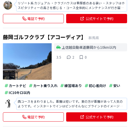
リゾート系 カジュアル ・クラブハウスは重厚感のある装い ・スタッフはホ
スピタリティーの高さを感じる ・コース全体的にメンテナンスが行き届い
ている ・ハザードが随所に利いており戦略性に富む ・食事は標準的な量と
質 ・Fwバギー乗り入れ可能で快適なプレー ・赤砂名物バンカー有り アク
電話で予約
公式サイトで予約
セスは圏央道・茂原
藤岡ゴルフクラブ【アコーディア】
群馬県
上信越自動車道藤岡から10km以内
3.5
2
0
カートナビ
カート乗り入れ
練習場あり
初心者向け
安い
IC10キロ以内
西コースをまわりました。距離は短いです。東の方が距離があって人気の
ようです。インスタートでインはピンがそんなにブラインドのイメージが
なかったのですがアウトは写真のように打ち上げ、吹き流しより先はわか
らない状況が多かった印象でした。寒い日でしたのでグリーンだけでな
電話で予約
公式サイトで予約
く、フェアウェイも固く、常に手前からを