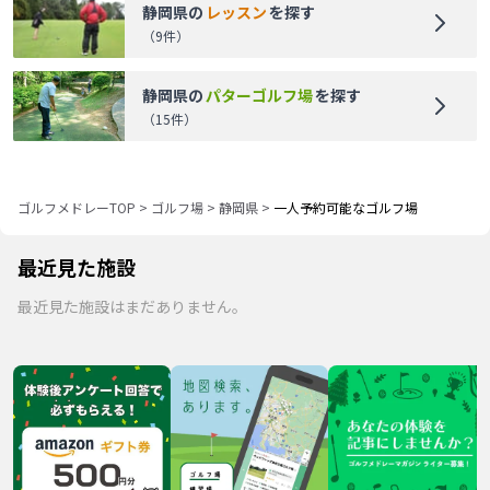
静岡県
の
レッスン
を探す
（
9
件）
静岡県
の
パターゴルフ場
を探す
（
15
件）
ゴルフメドレーTOP
>
ゴルフ場
>
静岡県
>
一人予約可能なゴルフ場
最近見た施設
最近見た施設はまだありません。