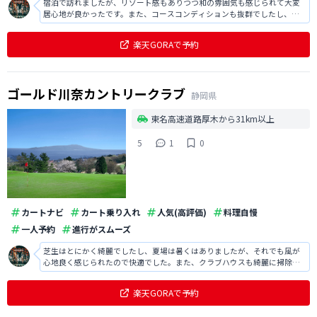
宿泊で訪れましたが、リゾート感もありつつ和の雰囲気も感じられて大変
居心地が良かったです。また、コースコンディションも抜群でしたし、ロ
ケーションも素晴らしくて大変気持ち良くラウンドでき満足でした。
楽天GORAで予約
ゴールド川奈カントリークラブ
静岡県
東名高速道路厚木から31km以上
5
1
0
カートナビ
カート乗り入れ
人気(高評価)
料理自慢
一人予約
進行がスムーズ
芝生はとにかく綺麗でしたし、夏場は暑くはありましたが、それでも風が
心地良く感じられたので快適でした。また、クラブハウスも綺麗に掃除を
されている印象でしたし、食事もリーズナブルで美味しく満足でした。
楽天GORAで予約