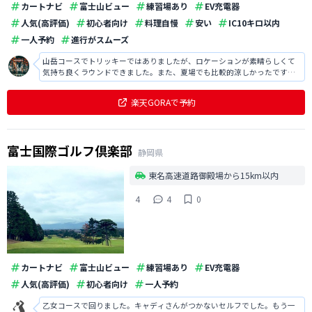
カートナビ
富士山ビュー
練習場あり
EV充電器
人気(高評価)
初心者向け
料理自慢
安い
IC10キロ以内
一人予約
進行がスムーズ
山岳コースでトリッキーではありましたが、ロケーションが素晴らしくて
気持ち良くラウンドできました。また、夏場でも比較的涼しかったです
し、スタッフの方も丁寧な対応で印象が良かったです。
楽天GORAで予約
富士国際ゴルフ倶楽部
静岡県
東名高速道路御殿場から15km以内
4
4
0
カートナビ
富士山ビュー
練習場あり
EV充電器
人気(高評価)
初心者向け
一人予約
乙女コースで回りました。キャディさんがつかないセルフでした。もう一