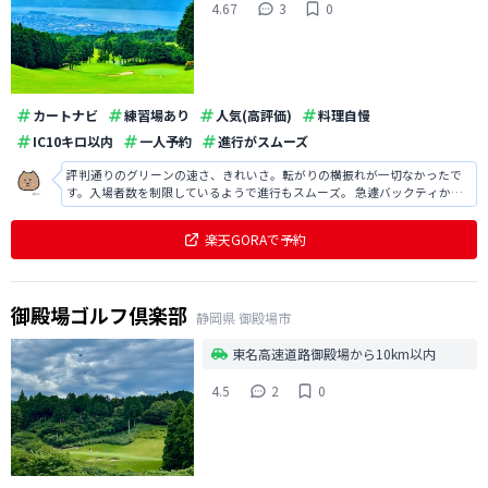
4.67
3
0
カートナビ
練習場あり
人気(高評価)
料理自慢
IC10キロ以内
一人予約
進行がスムーズ
評判通りのグリーンの速さ、きれいさ。転がりの横振れが一切なかったで
す。入場者数を制限しているようで進行もスムーズ。 急遽バックティから
回る際にも快く対応いただけました。 レストランも銀座ライオンで美味し
かったです！
楽天GORAで予約
御殿場ゴルフ倶楽部
静岡県
御殿場市
東名高速道路御殿場から10km以内
4.5
2
0