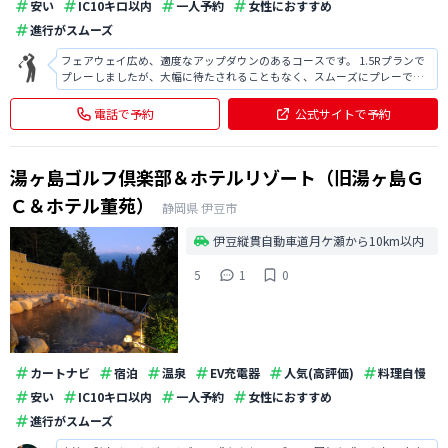
安い
IC10キロ以内
一人予約
女性におすすめ
進行がスムーズ
フェアウェイ広め、適度なアップダウンのあるコースです。 1.5Rプランで
プレーしましたが、大幅に待たされることもなく、スムーズにプレーでき
ました。 フェアウェイも適度に広く、安心してプレーできる良いゴルフ場
だと思います。 料金もお手頃なので、オススメです。 またプレー後の温泉
電話で予約
公式サイトで予約
も疲れが取れて良かったの
湯ヶ島ゴルフ倶楽部＆ホテルリゾート（旧湯ヶ島Ｇ
Ｃ＆ホテル董苑）
静岡県
伊豆市
伊豆縦貫自動車道月ケ瀬から10km以内
5
1
0
カートナビ
宿泊
温泉
EV充電器
人気(高評価)
料理自慢
安い
IC10キロ以内
一人予約
女性におすすめ
進行がスムーズ