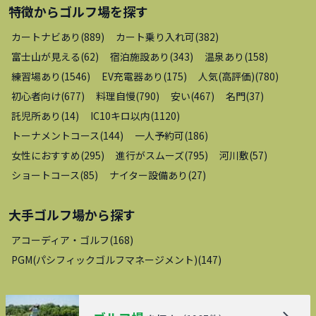
特徴から
ゴルフ場
を探す
カートナビあり
(
889
)
カート乗り入れ可
(
382
)
富士山が見える
(
62
)
宿泊施設あり
(
343
)
温泉あり
(
158
)
練習場あり
(
1546
)
EV充電器あり
(
175
)
人気(高評価)
(
780
)
初心者向け
(
677
)
料理自慢
(
790
)
安い
(
467
)
名門
(
37
)
託児所あり
(
14
)
IC10キロ以内
(
1120
)
トーナメントコース
(
144
)
一人予約可
(
186
)
女性におすすめ
(
295
)
進行がスムーズ
(
795
)
河川敷
(
57
)
ショートコース
(
85
)
ナイター設備あり
(
27
)
大手ゴルフ場
から探す
アコーディア・ゴルフ
(
168
)
PGM(パシフィックゴルフマネージメント)
(
147
)