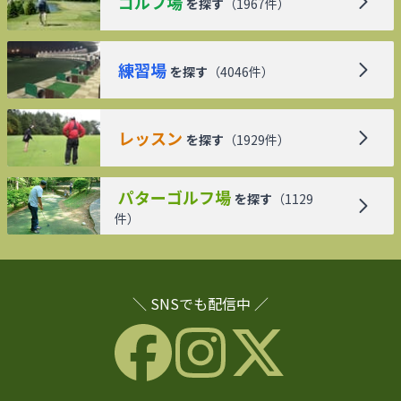
ゴルフ場
を探す
（
1967
件）
練習場
を探す
（
4046
件）
レッスン
を探す
（
1929
件）
パターゴルフ場
を探す
（
1129
件）
＼ SNSでも配信中 ／