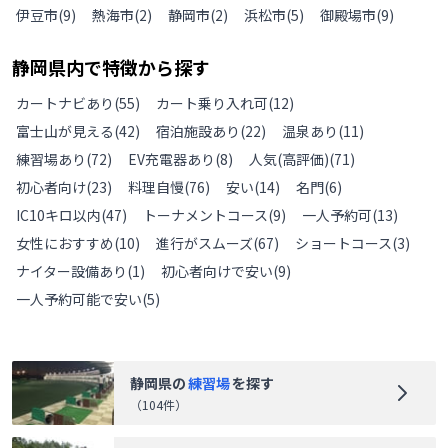
伊豆市
(
9
)
熱海市
(
2
)
静岡市
(
2
)
浜松市
(
5
)
御殿場市
(
9
)
静岡県
内で特徴から探す
カートナビあり
(
55
)
カート乗り入れ可
(
12
)
富士山が見える
(
42
)
宿泊施設あり
(
22
)
温泉あり
(
11
)
練習場あり
(
72
)
EV充電器あり
(
8
)
人気(高評価)
(
71
)
初心者向け
(
23
)
料理自慢
(
76
)
安い
(
14
)
名門
(
6
)
IC10キロ以内
(
47
)
トーナメントコース
(
9
)
一人予約可
(
13
)
女性におすすめ
(
10
)
進行がスムーズ
(
67
)
ショートコース
(
3
)
ナイター設備あり
(
1
)
初心者向けで安い
(
9
)
一人予約可能で安い
(
5
)
静岡県
の
練習場
を探す
（
104
件）