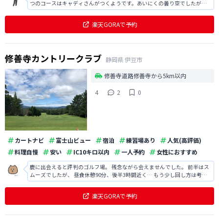
つのコースはキャディさんがつくようです。あいにくの曇り空でしたがか
えって涼しくてよかったです。富士山が見られなかったのは残念ですが、
そうでなくても景色は良かった。後半にプレーが詰まってしまって、おま
楽天GORAで予約
けに雨まで降ってきてしまいましたが、
修善寺カントリークラブ
静岡県
伊豆市
修善寺道路修善寺から5km以内
4
2
0
カートナビ
富士山ビュー
宿泊
練習場あり
人気(高評価)
料理自慢
安い
IC10キロ以内
一人予約
女性におすすめ
鹿に出会えると評判のゴルフ場。 残念ながら会えませんでした。 前半はス
ムーズでしたが、 昼食休憩90分、後半3時間近く… もう少し回し方は考え
て欲しいですね。
楽天GORAで予約