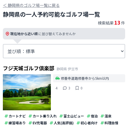
＜
静岡県のゴルフ場一覧に戻る
静岡県の一人予約可能なゴルフ場一覧
13
検索結果
件
現在地から近い順
に並び替えてみませんか
フジ天城ゴルフ倶楽部
静岡県
伊豆市
修善寺道路修善寺から5km以内
4
3
0
カートナビ
カート乗り入れ
富士山ビュー
宿泊
温泉
練習場あり
EV充電器
人気(高評価)
初心者向け
料理自慢