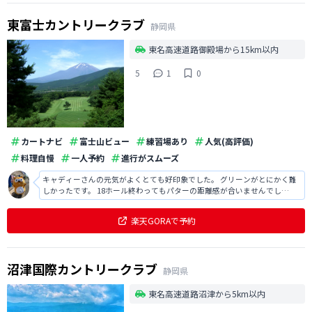
東富士カントリークラブ
静岡県
東名高速道路御殿場から15km以内
5
1
0
カートナビ
富士山ビュー
練習場あり
人気(高評価)
料理自慢
一人予約
進行がスムーズ
キャディーさんの元気がよくとても好印象でした。 グリーンがとにかく難
しかったです。 18ホール終わってもパターの距離感が合いませんでし
た・・・涙
楽天GORAで予約
沼津国際カントリークラブ
静岡県
東名高速道路沼津から5km以内