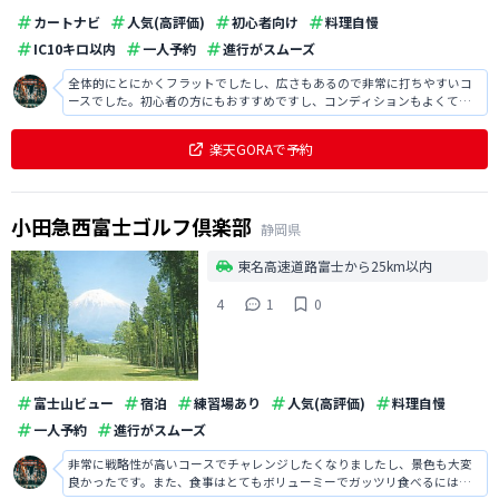
カートナビ
人気(高評価)
初心者向け
料理自慢
IC10キロ以内
一人予約
進行がスムーズ
全体的にとにかくフラットでしたし、広さもあるので非常に打ちやすいコ
ースでした。初心者の方にもおすすめですし、コンディションもよくて気
持ちよくラウンドすることができ満足です。
楽天GORAで予約
小田急西富士ゴルフ倶楽部
静岡県
東名高速道路富士から25km以内
4
1
0
富士山ビュー
宿泊
練習場あり
人気(高評価)
料理自慢
一人予約
進行がスムーズ
非常に戦略性が高いコースでチャレンジしたくなりましたし、景色も大変
良かったです。また、食事はとてもボリューミーでガッツリ食べるには非