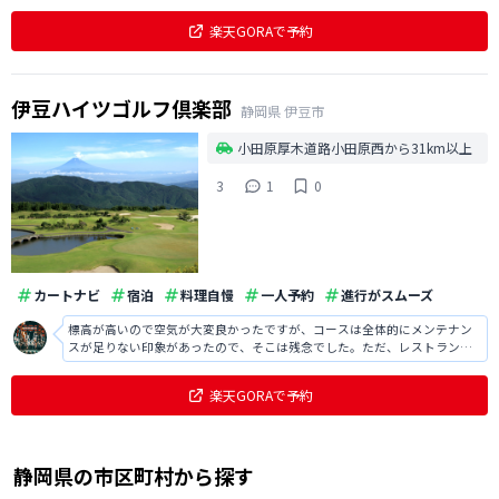
常に良かったですし、味も大変美味しかったです。
楽天GORAで予約
伊豆ハイツゴルフ倶楽部
静岡県
伊豆市
小田原厚木道路小田原西から31km以上
3
1
0
カートナビ
宿泊
料理自慢
一人予約
進行がスムーズ
標高が高いので空気が大変良かったですが、コースは全体的にメンテナン
スが足りない印象があったので、そこは残念でした。ただ、レストランの
食事は美味しかったですし、ロケーションも良かったです。
楽天GORAで予約
静岡県
の
市区町村から探す