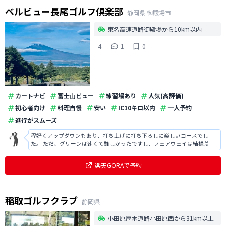
ベルビュー長尾ゴルフ倶楽部
静岡県
御殿場市
東名高速道路御殿場から10km以内
4
1
0
カートナビ
富士山ビュー
練習場あり
人気(高評価)
初心者向け
料理自慢
安い
IC10キロ以内
一人予約
進行がスムーズ
程好くアップダウンもあり、打ち上げに打ち下ろしに楽しいコースでし
た。 ただ、グリーンは速くて難しかったですし、フェアウェイは結構荒れ
ている箇所があったので気になりました。 景色は素晴らしかったです。
楽天GORAで予約
稲取ゴルフクラブ
静岡県
小田原厚木道路小田原西から31km以上