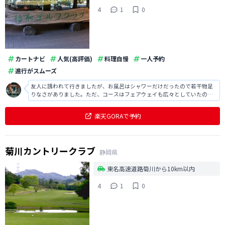
4
1
0
カートナビ
人気(高評価)
料理自慢
一人予約
進行がスムーズ
友人に誘われて行きましたが、お風呂はシャワーだけだったので若干物足
りなさがありました。ただ、コースはフェアウェイも広々としていたので
打ちやすかったですし、ロケーションもとても良かったです。
楽天GORAで予約
菊川カントリークラブ
静岡県
東名高速道路菊川から10km以内
4
1
0