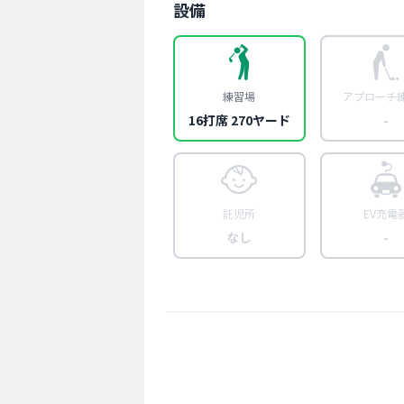
設備
練習場
アプローチ
16打席 270ヤード
-
託児所
EV充電
なし
-