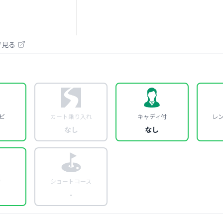
pで見る
ビ
カート乗り入れ
キャディ付
レ
なし
なし
約
ショートコース
-