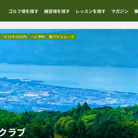
ゴルフ場を探す
練習場を探す
レッスンを探す
マガジン
慢
IC10キロ以内
一人予約
進行がスムーズ
クラブ