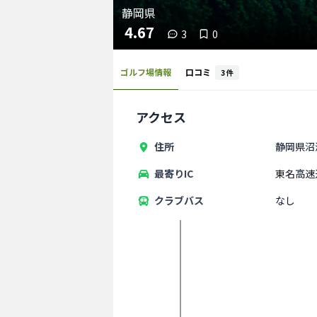
静岡県
4.67
3
0
ゴルフ場情報
口コミ
3
件
アクセス
住所
静岡県沼津
最寄りIC
東名高速
クラブバス
なし