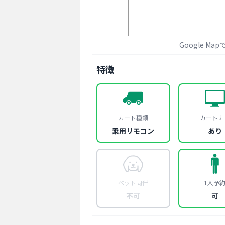
Google Ma
特徴
カート種類
カートナ
乗用リモコン
あり
ペット同伴
1人予
不可
可