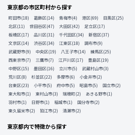
東京都
の
市区町村から探す
町田市
(
18
)
葛飾区
(
14
)
青梅市
(
4
)
港区
(
69
)
目黒区
(
25
)
北区
(
11
)
世田谷区
(
47
)
大田区
(
42
)
足立区
(
17
)
板橋区
(
17
)
品川区
(
31
)
千代田区
(
34
)
新宿区
(
37
)
文京区
(
14
)
渋谷区
(
34
)
江東区
(
18
)
調布市
(
9
)
武蔵野市
(
9
)
中央区
(
19
)
八王子市
(
14
)
練馬区
(
25
)
西東京市
(
7
)
三鷹市
(
7
)
江戸川区
(
17
)
豊島区
(
19
)
中野区
(
15
)
墨田区
(
16
)
立川市
(
5
)
武蔵村山市
(
3
)
荒川区
(
8
)
杉並区
(
22
)
多摩市
(
6
)
小金井市
(
2
)
台東区
(
23
)
小平市
(
5
)
府中市
(
5
)
昭島市
(
5
)
国立市
(
2
)
東大和市
(
1
)
東村山市
(
3
)
瑞穂町
(
2
)
あきる野市
(
1
)
羽村市
(
1
)
日野市
(
1
)
稲城市
(
1
)
国分寺市
(
2
)
東久留米市
(
2
)
狛江市
(
2
)
清瀬市
(
2
)
東京都
内で特徴から探す