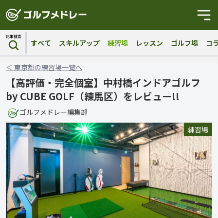
記事検索
すべて
スキルアップ
練習場
レッスン
ゴルフ場
コ
＜
東京都
の
練習場
一覧へ
【高評価・完全個室】中村橋インドアゴルフ
by CUBE GOLF（練馬区）をレビュー!!
ゴルフメドレー編集部
練習場