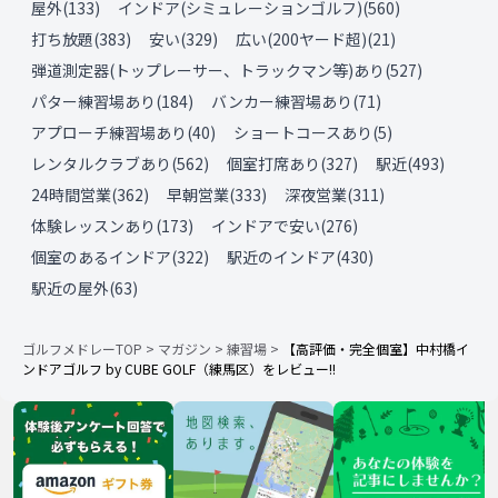
屋外
(
133
)
インドア(シミュレーションゴルフ)
(
560
)
打ち放題
(
383
)
安い
(
329
)
広い(200ヤード超)
(
21
)
弾道測定器(トップレーサー、トラックマン等)あり
(
527
)
パター練習場あり
(
184
)
バンカー練習場あり
(
71
)
アプローチ練習場あり
(
40
)
ショートコースあり
(
5
)
レンタルクラブあり
(
562
)
個室打席あり
(
327
)
駅近
(
493
)
24時間営業
(
362
)
早朝営業
(
333
)
深夜営業
(
311
)
体験レッスンあり
(
173
)
インドアで安い
(
276
)
個室のあるインドア
(
322
)
駅近のインドア
(
430
)
駅近の屋外
(
63
)
ゴルフメドレーTOP
>
マガジン
>
練習場
>
【高評価・完全個室】中村橋イ
ンドアゴルフ by CUBE GOLF（練馬区）をレビュー!!