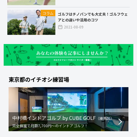
コラム
ゴルフはチノパンでも大丈夫！ゴルフウェ
アとの違いや活用のコツ
2021-08-09
東京都
のイチオシ練習場
中村橋インドアゴルフ by CUBE GOLF
（
練馬区
）
完全個室で月額7,700円〜のインドアゴルフ！