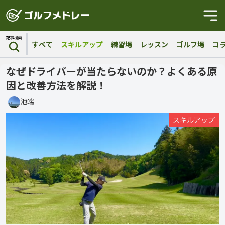
記事検索
すべて
スキルアップ
練習場
レッスン
ゴルフ場
コ
なぜドライバーが当たらないのか？よくある原
因と改善方法を解説！
池端
スキルアップ