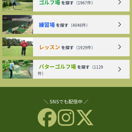
ゴルフ場
を探す
（
1967
件）
練習場
を探す
（
4046
件）
レッスン
を探す
（
1929
件）
パターゴルフ場
を探す
（
1129
件）
＼ SNSでも配信中 ／