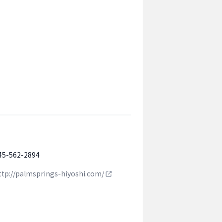
45-562-2894
ttp://palmsprings-hiyoshi.com/