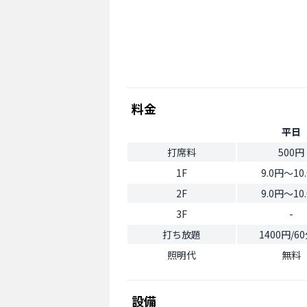
料金
平日
打席料
500円
1F
9.0円〜10
2F
9.0円〜10
3F
-
打ち放題
1400円/6
照明代
無料
設備