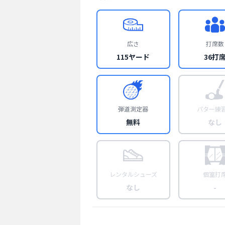
広さ
打席数
115ヤード
36打
弾道測定器
パター練
無料
なし
レンタルシューズ
個室打
なし
-