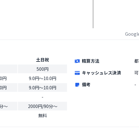
Goog
土日祝
精算方法
都
500円
キャッシュレス決済
可
.0円
9.0円〜10.0円
備考
-
.0円
9.0円〜10.0円
-
0分〜
2000円/90分〜
無料