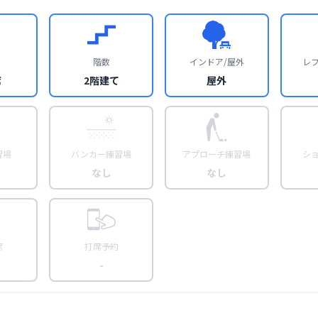
階数
インドア/屋外
レ
席
2階建て
屋外
習場
バンカー練習場
アプローチ練習場
シ
なし
なし
席
打席予約
-