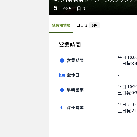
5
5
3
練習場情報
口コミ
5
件
営業時間
平日
10:0
営業時間
土日祝
8:
定休日
-
平日
10:
早朝営業
土日祝
9
平日
21:
深夜営業
土日祝
2