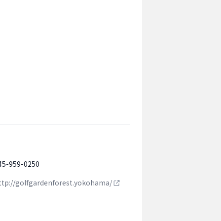
45-959-0250
ttp://golfgardenforest.yokohama/