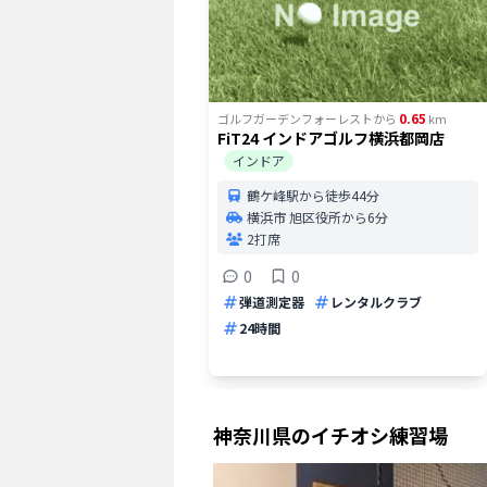
0.65
ゴルフガーデンフォーレスト
から
km
FiT24 インドアゴルフ横浜都岡店
インドア
鶴ケ峰駅から徒歩44分
横浜市 旭区役所から6分
2打席
0
0
弾道測定器
レンタルクラブ
24時間
神奈川県
のイチオシ練習場