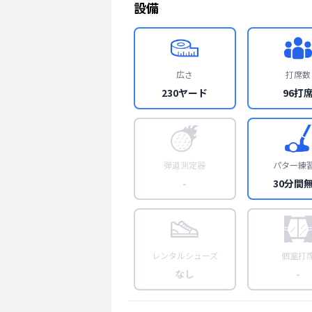
設備
広さ
打席数
230ヤード
96打
弾道測定器
パター練
-
30分間
レンタルシューズ
個室打
なし
-