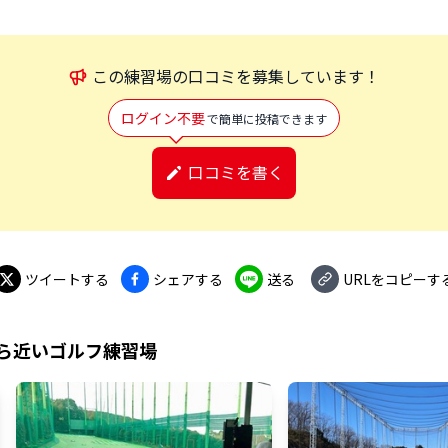
この
練習場
の口コミを募集しています！
ログイン不要
で簡単に投稿できます
口コミを書く
ツイートする
シェアする
送る
URLをコピーす
ら近いゴルフ練習場