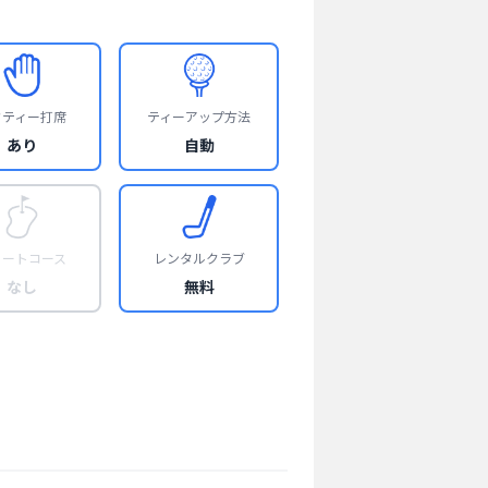
フティー打席
ティーアップ方法
あり
自動
ョートコース
レンタルクラブ
なし
無料