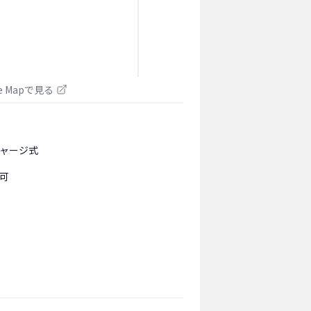
le Mapで見る
ャージ式
可