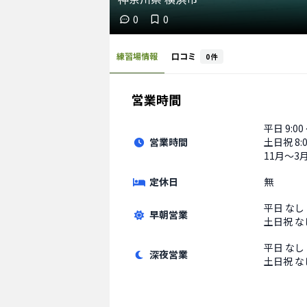
0
0
練習場情報
口コミ
0
件
営業時間
平日
9:00
営業時間
土日祝
8:
11月〜3月 
定休日
無
平日
なし
早朝営業
土日祝
な
平日
なし
深夜営業
土日祝
な