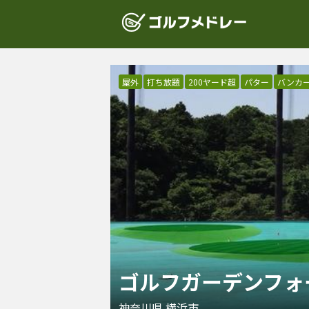
屋外
打ち放題
200ヤード超
パター
バンカ
ゴルフガーデンフォ
神奈川県
横浜市