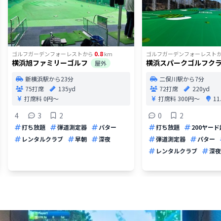
0.8
ゴルフガーデンフォーレスト
から
km
ゴルフガーデンフォーレスト
横浜旭ファミリーゴルフ
横浜スパークゴルフク
屋外
新横浜駅から23分
二俣川駅から7分
75打席
135yd
72打席
220yd
打席料
0円〜
打席料
300円〜
1
4
3
2
0
2
打ち放題
弾道測定器
パター
打ち放題
200ヤード
レンタルクラブ
早朝
深夜
弾道測定器
パター
レンタルクラブ
深夜