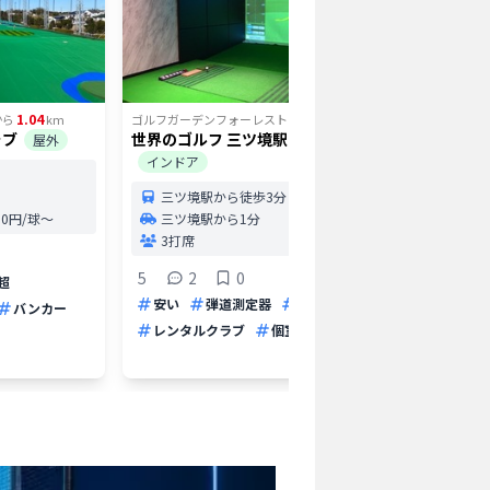
1.04
3.29
から
km
ゴルフガーデンフォーレスト
から
km
ゴルフガー
ラブ
世界のゴルフ 三ツ境駅前店
希望が丘
屋外
インドア
希望
三ツ境駅から徒歩3分
37打
1.0円/球〜
三ツ境駅から1分
打席
3打席
5
5
2
0
超
安い
安い
弾道測定器
パター
バンカー
駅近
レンタルクラブ
個室打席
駅近