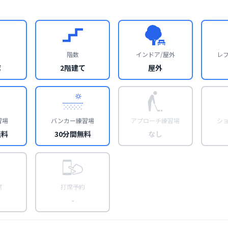
階数
インドア/屋外
レ
席
2階建て
屋外
習場
バンカー練習場
アプローチ練習場
シ
無料
30分間無料
なし
席
打席予約
-