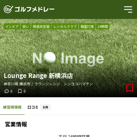
インドア
安い
弾道測定器
レンタルクラブ
個室打席
24時間
Lounge Range 新横浜店
神奈川県
横浜市
/
ラウンジレンジ シンヨコハマテン
0
0
練習場情報
口コミ
0
件
営業情報
平日
24時間営業