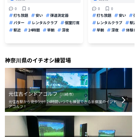
0
0
0
0
打ち放題
安い
弾道測定器
打ち放題
安い
弾
パター
レンタルクラブ
個室打席
レンタルクラブ
駅近
駅近
24時間
早朝
深夜
早朝
深夜
体験レ
神奈川県
のイチオシ練習場
元住吉インドアゴルフ
（
川崎市
）
元住吉駅から徒歩5分!! 24時間いつでも練習できる半個室のインド
アゴルフ！