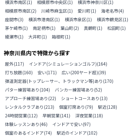
横浜市南区
(
1
)
相模原市中央区
(
1
)
横浜市神奈川区
(
1
)
相模原市南区
(
2
)
川崎市麻生区
(
1
)
愛川町
(
1
)
海老名市
(
4
)
座間市
(
3
)
横浜市港南区
(
1
)
横浜市泉区
(
1
)
横浜市鶴見区
(
1
)
茅ケ崎市
(
1
)
南足柄市
(
1
)
葉山町
(
2
)
真鶴町
(
1
)
松田町
(
1
)
綾瀬市
(
1
)
大井町
(
1
)
箱根町
(
1
)
神奈川県
内で特徴から探す
屋外
(
117
)
インドア(シミュレーションゴルフ)
(
164
)
打ち放題
(
160
)
安い
(
171
)
広い(200ヤード超)
(
39
)
弾道測定器(トップレーサー、トラックマン等)あり
(
170
)
パター練習場あり
(
104
)
バンカー練習場あり
(
52
)
アプローチ練習場あり
(
22
)
ショートコースあり
(
13
)
レンタルクラブあり
(
213
)
個室打席あり
(
79
)
駅近
(
128
)
24時間営業
(
112
)
早朝営業
(
141
)
深夜営業
(
118
)
体験レッスンあり
(
46
)
インドアで安い
(
97
)
個室のあるインドア
(
74
)
駅近のインドア
(
102
)