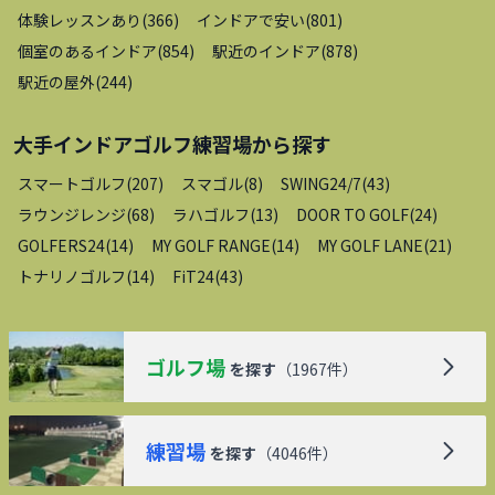
体験レッスンあり
(
366
)
インドアで安い
(
801
)
個室のあるインドア
(
854
)
駅近のインドア
(
878
)
駅近の屋外
(
244
)
大手インドアゴルフ練習場
から探す
スマートゴルフ
(
207
)
スマゴル
(
8
)
SWING24/7
(
43
)
ラウンジレンジ
(
68
)
ラハゴルフ
(
13
)
DOOR TO GOLF
(
24
)
GOLFERS24
(
14
)
MY GOLF RANGE
(
14
)
MY GOLF LANE
(
21
)
トナリノゴルフ
(
14
)
FiT24
(
43
)
ゴルフ場
を探す
（
1967
件）
練習場
を探す
（
4046
件）