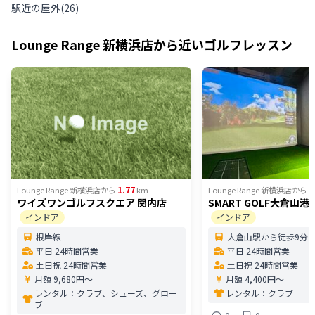
駅近の屋外
(
26
)
Lounge Range 新横浜店
から近いゴルフレッスン
1.77
1
Lounge Range 新横浜店
から
km
Lounge Range 新横浜店
から
ワイズワンゴルフスクエア 関内店
SMART GOLF大倉山
インドア
インドア
根岸線
大倉山駅から徒歩9分
平日 24時間営業
平日 24時間営業
土日祝 24時間営業
土日祝 24時間営業
月額 9,680円〜
月額 4,400円〜
レンタル：
クラブ、シューズ、グロー
レンタル：
クラブ
ブ