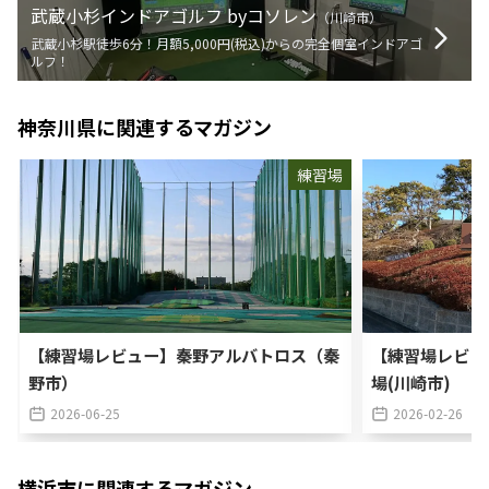
武蔵小杉インドアゴルフ byコソレン
（
川崎市
）
武蔵小杉駅徒歩6分！月額5,000円(税込)からの完全個室インドアゴ
ルフ！
神奈川県
に関連するマガジン
練習場
【練習場レビュー】秦野アルバトロス（秦
【練習場レビュ
野市）
場(川崎市)
2026-06-25
2026-02-26
横浜市
に関連するマガジン