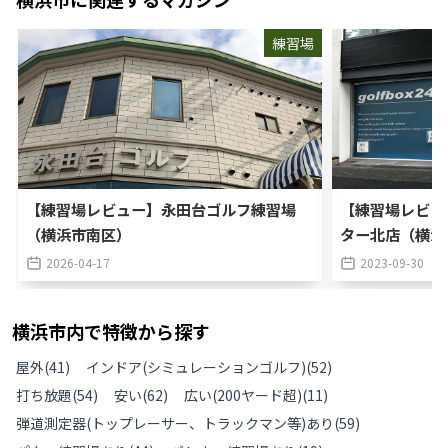
練習場
【練習場レビュー】永田台ゴルフ練習場
【練習場レビュー
（横浜市南区）
ター北店（横浜
2026-04-17
2023-09-30
横浜市
内で特徴から探す
屋外
(
41
)
インドア(シミュレーションゴルフ)
(
52
)
打ち放題
(
54
)
安い
(
62
)
広い(200ヤード超)
(
11
)
弾道測定器(トップレーサー、トラックマン等)あり
(
59
)