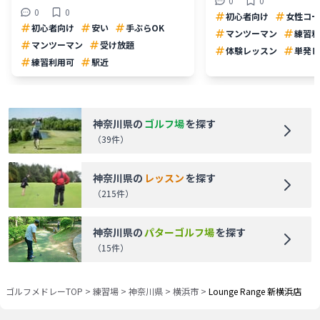
0
0
0
0
初心者向け
女性コー
初心者向け
安い
手ぶらOK
マンツーマン
練習利
マンツーマン
受け放題
体験レッスン
単発レ
練習利用可
駅近
神奈川県
の
ゴルフ場
を探す
（
39
件）
神奈川県
の
レッスン
を探す
（
215
件）
神奈川県
の
パターゴルフ場
を探す
（
15
件）
ゴルフメドレーTOP
>
練習場
>
神奈川県
>
横浜市
>
Lounge Range 新横浜店