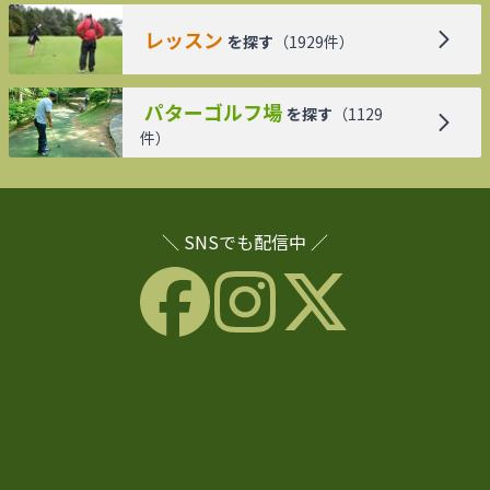
レッスン
を探す
（
1929
件）
パターゴルフ場
を探す
（
1129
件）
＼ SNSでも配信中 ／