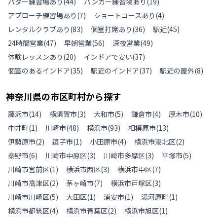
パター練習場あり
(
44
)
バンカー練習場あり
(
19
)
アプローチ練習場あり
(
7
)
ショートコースあり
(
4
)
レンタルクラブあり
(
83
)
個室打席あり
(
36
)
駅近
(
45
)
24時間営業
(
47
)
早朝営業
(
56
)
深夜営業
(
49
)
体験レッスンあり
(
20
)
インドアで安い
(
37
)
個室のあるインドア
(
35
)
駅近のインドア
(
37
)
駅近の屋外
(
8
)
神奈川県
の
市区町村から探す
藤沢市
(
14
)
横須賀市
(
3
)
大和市
(
5
)
鎌倉市
(
4
)
厚木市
(
10
)
中井町
(
1
)
川崎市
(
48
)
横浜市
(
93
)
相模原市
(
13
)
伊勢原市
(
2
)
逗子市
(
1
)
小田原市
(
4
)
横浜市港北区
(
2
)
秦野市
(
6
)
川崎市中原区
(
3
)
川崎市多摩区
(
3
)
平塚市
(
5
)
川崎市宮前区
(
1
)
横浜市西区
(
3
)
横浜市中区
(
7
)
川崎市高津区
(
2
)
茅ヶ崎市
(
7
)
横浜市戸塚区
(
3
)
川崎市川崎区
(
5
)
大田区
(
1
)
浦安市
(
1
)
湯河原町
(
1
)
横浜市都筑区
(
4
)
横浜市青葉区
(
2
)
横浜市旭区
(
1
)