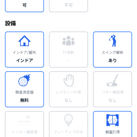
可
不可
設備
インドア/屋外
打席数
スイング解析
インドア
-
あり
弾道測定器
レフティー打席
パター練習場
無料
なし
なし
バンカー練習場
ティーアップ方法
個室打席