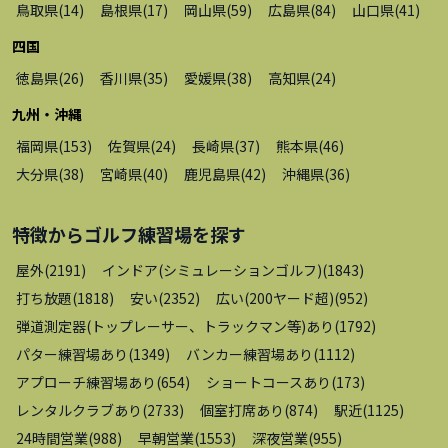
鳥取県
(
14
)
島根県
(
17
)
岡山県
(
59
)
広島県
(
84
)
山口県
(
41
)
四国
徳島県
(
26
)
香川県
(
35
)
愛媛県
(
38
)
高知県
(
24
)
九州・沖縄
福岡県
(
153
)
佐賀県
(
24
)
長崎県
(
37
)
熊本県
(
46
)
大分県
(
38
)
宮崎県
(
40
)
鹿児島県
(
42
)
沖縄県
(
36
)
特徴から
ゴルフ練習場
を探す
屋外
(
2191
)
インドア(シミュレーションゴルフ)
(
1843
)
打ち放題
(
1818
)
安い
(
2352
)
広い(200ヤード超)
(
952
)
弾道測定器(トップレーサー、トラックマン等)あり
(
1792
)
パター練習場あり
(
1349
)
バンカー練習場あり
(
1112
)
アプローチ練習場あり
(
654
)
ショートコースあり
(
173
)
レンタルクラブあり
(
2733
)
個室打席あり
(
874
)
駅近
(
1125
)
24時間営業
(
988
)
早朝営業
(
1553
)
深夜営業
(
955
)