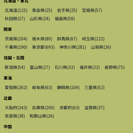
北海道・東北
北海道
(
115
)
青森県
(
25
)
岩手県
(
25
)
宮城県
(
57
)
秋田県
(
27
)
山形県
(
24
)
福島県
(
58
)
関東
茨城県
(
104
)
栃木県
(
80
)
群馬県
(
67
)
埼玉県
(
222
)
千葉県
(
190
)
東京都
(
693
)
神奈川県
(
281
)
山梨県
(
26
)
信越・北陸
新潟県
(
54
)
富山県
(
27
)
石川県
(
32
)
福井県
(
22
)
長野県
(
75
)
東海
愛知県
(
262
)
岐阜県
(
63
)
静岡県
(
104
)
三重県
(
52
)
近畿
大阪府
(
243
)
兵庫県
(
200
)
京都府
(
63
)
滋賀県
(
37
)
奈良県
(
38
)
和歌山県
(
26
)
中国