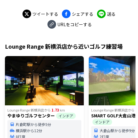
ツイートする
シェアする
送る
URLをコピーする
Lounge Range 新横浜店
から近いゴルフ練習場
1.73
1
Lounge Range 新横浜店
から
km
Lounge Range 新横浜店
から
やまゆりゴルフセンター
SMART GOLF大倉山
インドア
インドア
片倉町駅から徒歩5分
横浜駅から12分
大倉山駅から徒歩9分
8打席
2打席