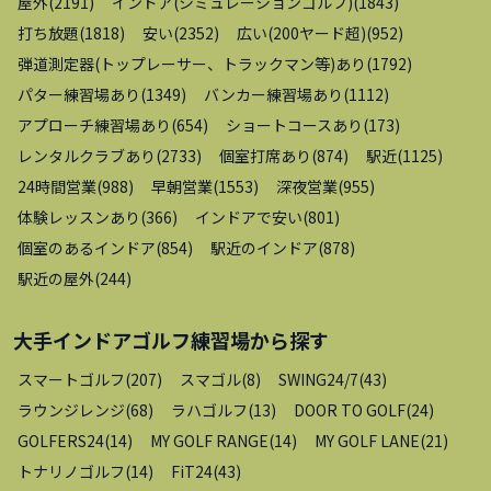
屋外
(
2191
)
インドア(シミュレーションゴルフ)
(
1843
)
打ち放題
(
1818
)
安い
(
2352
)
広い(200ヤード超)
(
952
)
弾道測定器(トップレーサー、トラックマン等)あり
(
1792
)
パター練習場あり
(
1349
)
バンカー練習場あり
(
1112
)
アプローチ練習場あり
(
654
)
ショートコースあり
(
173
)
レンタルクラブあり
(
2733
)
個室打席あり
(
874
)
駅近
(
1125
)
24時間営業
(
988
)
早朝営業
(
1553
)
深夜営業
(
955
)
体験レッスンあり
(
366
)
インドアで安い
(
801
)
個室のあるインドア
(
854
)
駅近のインドア
(
878
)
駅近の屋外
(
244
)
大手インドアゴルフ練習場
から探す
スマートゴルフ
(
207
)
スマゴル
(
8
)
SWING24/7
(
43
)
ラウンジレンジ
(
68
)
ラハゴルフ
(
13
)
DOOR TO GOLF
(
24
)
GOLFERS24
(
14
)
MY GOLF RANGE
(
14
)
MY GOLF LANE
(
21
)
トナリノゴルフ
(
14
)
FiT24
(
43
)