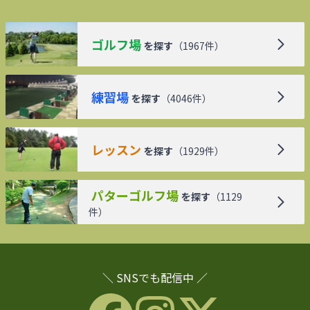
ゴルフ場
を探す
（
1967
件）
練習場
を探す
（
4046
件）
レッスン
を探す
（
1929
件）
パターゴルフ場
を探す
（
1129
件）
＼ SNSでも配信中 ／