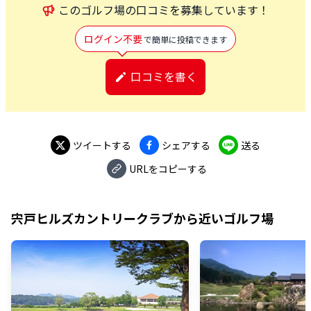
この
ゴルフ場
の口コミを募集しています！
ログイン不要
で簡単に投稿できます
口コミを書く
ツイートする
シェアする
送る
URLをコピーする
宍戸ヒルズカントリークラブ
から近いゴルフ場