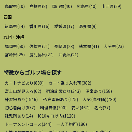
鳥取県
(
10
)
島根県
(
8
)
岡山県
(
40
)
広島県
(
40
)
山口県
(
29
)
四国
徳島県
(
14
)
香川県
(
16
)
愛媛県
(
17
)
高知県
(
9
)
九州・沖縄
福岡県
(
50
)
佐賀県
(
21
)
長崎県
(
23
)
熊本県
(
41
)
大分県
(
23
)
宮崎県
(
25
)
鹿児島県
(
27
)
沖縄県
(
21
)
特徴から
ゴルフ場
を探す
カートナビあり
(
889
)
カート乗り入れ可
(
382
)
富士山が見える
(
62
)
宿泊施設あり
(
343
)
温泉あり
(
158
)
練習場あり
(
1546
)
EV充電器あり
(
175
)
人気(高評価)
(
780
)
初心者向け
(
677
)
料理自慢
(
790
)
安い
(
467
)
名門
(
37
)
託児所あり
(
14
)
IC10キロ以内
(
1120
)
トーナメントコース
(
144
)
一人予約可
(
186
)