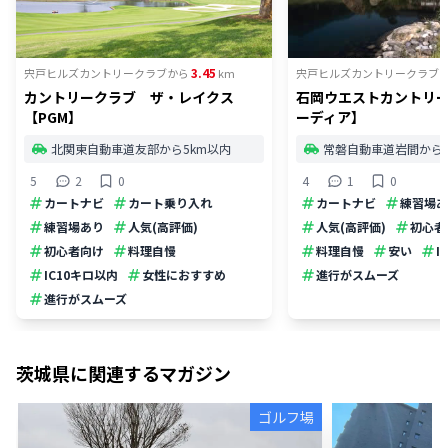
3.45
宍戸ヒルズカントリークラブ
から
km
宍戸ヒルズカントリークラブ
カントリークラブ ザ・レイクス
石岡ウエストカントリ
【PGM】
ーディア】
北関東自動車道友部から5km以内
常磐自動車道岩間から1
5
2
0
4
1
0
カートナビ
カート乗り入れ
カートナビ
練習場あ
練習場あり
人気(高評価)
人気(高評価)
初心者
初心者向け
料理自慢
料理自慢
安い
I
IC10キロ以内
女性におすすめ
進行がスムーズ
進行がスムーズ
茨城県
に関連するマガジン
ゴルフ場