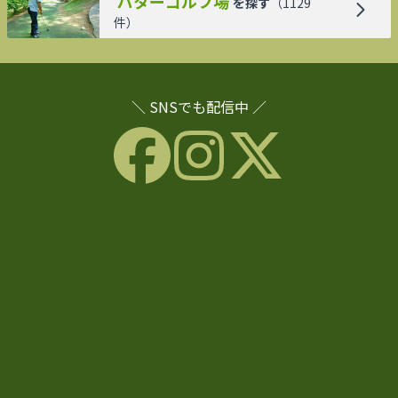
パターゴルフ場
を探す
（
1129
件）
＼ SNSでも配信中 ／