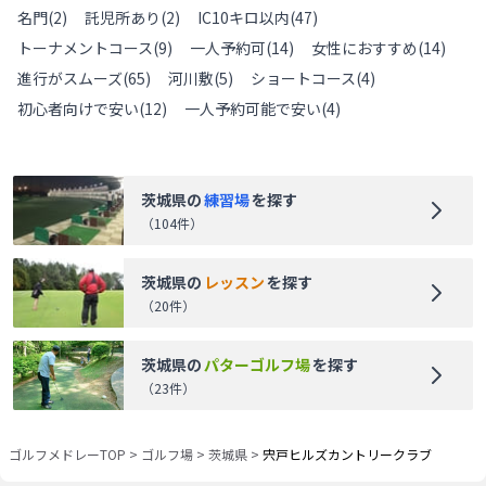
名門
(
2
)
託児所あり
(
2
)
IC10キロ以内
(
47
)
トーナメントコース
(
9
)
一人予約可
(
14
)
女性におすすめ
(
14
)
進行がスムーズ
(
65
)
河川敷
(
5
)
ショートコース
(
4
)
初心者向けで安い
(
12
)
一人予約可能で安い
(
4
)
茨城県
の
練習場
を探す
（
104
件）
茨城県
の
レッスン
を探す
（
20
件）
茨城県
の
パターゴルフ場
を探す
（
23
件）
ゴルフメドレーTOP
>
ゴルフ場
>
茨城県
>
宍戸ヒルズカントリークラブ