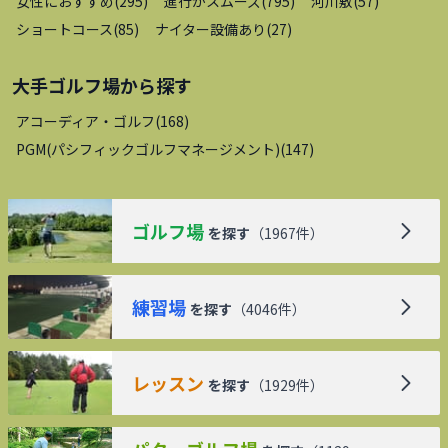
女性におすすめ
(
295
)
進行がスムーズ
(
795
)
河川敷
(
57
)
ショートコース
(
85
)
ナイター設備あり
(
27
)
大手ゴルフ場
から探す
アコーディア・ゴルフ
(
168
)
PGM(パシフィックゴルフマネージメント)
(
147
)
ゴルフ場
を探す
（
1967
件）
練習場
を探す
（
4046
件）
レッスン
を探す
（
1929
件）