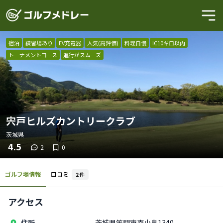
宿泊
練習場あり
EV充電器
人気(高評価)
料理自慢
IC10キロ以内
トーナメントコース
進行がスムーズ
宍戸ヒルズカントリークラブ
茨城県
4.5
2
0
ゴルフ場情報
口コミ
2
件
アクセス
住所
茨城県笠間市南小泉1340