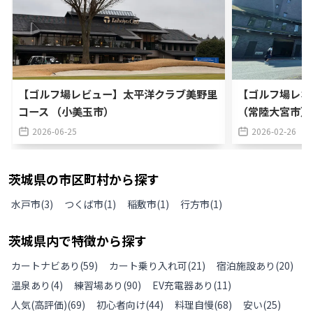
【ゴルフ場レビュー】太平洋クラブ美野里
【ゴルフ場レポ
コース （小美玉市）
（常陸大宮市）
2026-06-25
2026-02-26
茨城県
の
市区町村から探す
水戸市
(
3
)
つくば市
(
1
)
稲敷市
(
1
)
行方市
(
1
)
茨城県
内で特徴から探す
カートナビあり
(
59
)
カート乗り入れ可
(
21
)
宿泊施設あり
(
20
)
温泉あり
(
4
)
練習場あり
(
90
)
EV充電器あり
(
11
)
人気(高評価)
(
69
)
初心者向け
(
44
)
料理自慢
(
68
)
安い
(
25
)