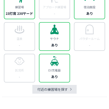
練習場
アプローチ練習場
宿泊施設
23打席 230ヤード
-
あり
温泉
サウナ
パウダールーム
-
あり
-
託児所
EV充電器
-
あり
付近の練習場を探す