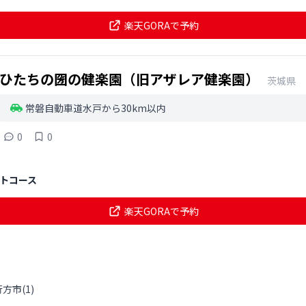
楽天GORAで予約
ひたちの圀の健楽園（旧アザレア健楽園）
茨城県
常磐自動車道水戸から30km以内
0
0
トコース
楽天GORAで予約
行方市
(
1
)