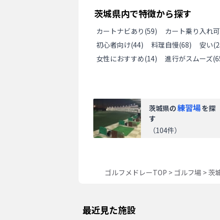
茨城県
内で特徴から探す
カートナビあり
(
59
)
カート乗り入れ可
初心者向け
(
44
)
料理自慢
(
68
)
安い
(
2
女性におすすめ
(
14
)
進行がスムーズ
(
6
練習場
茨城県
の
を探
す
（
104
件）
ゴルフメドレーTOP
>
ゴルフ場
>
茨
最近見た施設