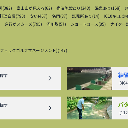
可
(
382
)
富士山が見える
(
62
)
宿泊施設あり
(
343
)
温泉あり
(
158
)
料理自慢
(
790
)
安い
(
467
)
名門
(
37
)
託児所あり
(
14
)
IC10キロ以
進行がスムーズ
(
795
)
河川敷
(
57
)
ショートコース
(
85
)
ナイター
シフィックゴルフマネージメント)
(
147
)
練
探す
（
404
パ
探す
（
112