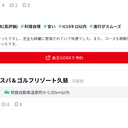
4
1
0
気(高評価)
料理自慢
安い
IC10キロ以内
進行がスムーズ
かったですし、芝生も綺麗に管理されていて快適でした。また、コースも戦略
かったです。
楽天GORAで予約
スパ＆ゴルフリゾート久慈
茨城県
常磐自動車道那珂から20km以内
0
0