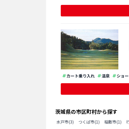
カート乗り入れ
温泉
ショー
茨城県
の
市区町村から探す
水戸市
(
3
)
つくば市
(
1
)
稲敷市
(
1
)