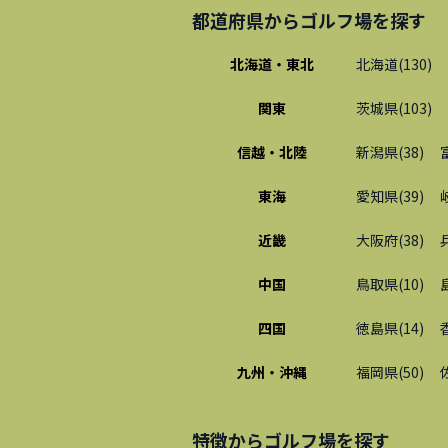
都道府県から
ゴルフ場
を探す
北海道・東北
北海道
(
130
)
関東
茨城県
(
103
)
信越・北陸
新潟県
(
38
)
東海
愛知県
(
39
)
近畿
大阪府
(
38
)
中国
鳥取県
(
10
)
四国
徳島県
(
14
)
九州・沖縄
福岡県
(
50
)
特徴から
ゴルフ場
を探す