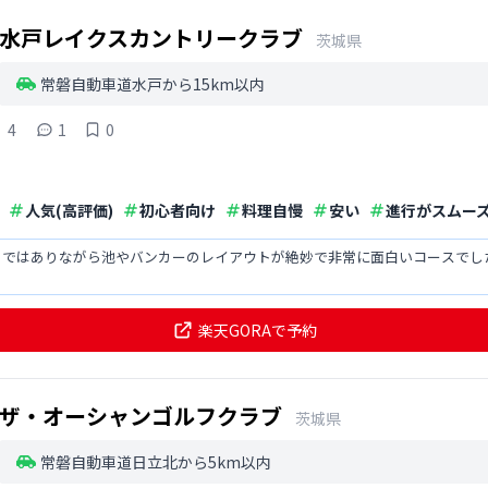
水戸レイクスカントリークラブ
茨城県
常磐自動車道水戸から15km以内
4
1
0
人気(高評価)
初心者向け
料理自慢
安い
進行がスムー
トではありながら池やバンカーのレイアウトが絶妙で非常に面白いコースでし
。
楽天GORAで予約
ザ・オーシャンゴルフクラブ
茨城県
常磐自動車道日立北から5km以内