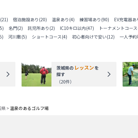
(
21
)
宿泊施設あり
(
20
)
温泉あり
(
4
)
練習場あり
(
90
)
EV充電器あ
5
)
名門
(
2
)
託児所あり
(
2
)
IC10キロ以内
(
47
)
トーナメントコース
5
)
河川敷
(
5
)
ショートコース
(
4
)
初心者向けで安い
(
12
)
一人予約
レッスン
茨城県
の
を
探す
（
20
件）
城県
>
温泉のあるゴルフ場