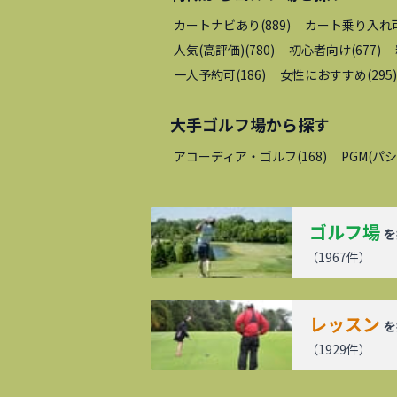
カートナビあり
(
889
)
カート乗り入れ
人気(高評価)
(
780
)
初心者向け
(
677
)
一人予約可
(
186
)
女性におすすめ
(
295
)
大手ゴルフ場
から探す
アコーディア・ゴルフ
(
168
)
PGM(パ
ゴルフ場
を
（
1967
件）
レッスン
を
（
1929
件）