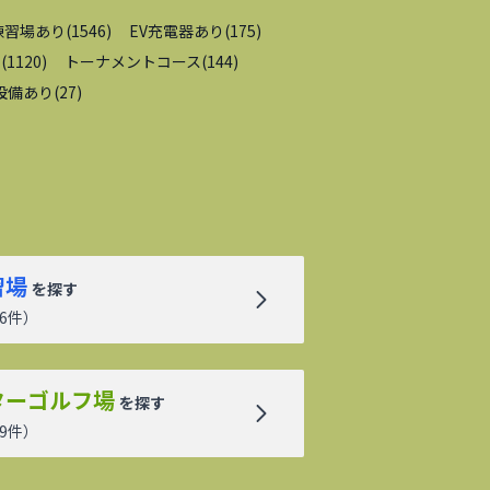
練習場あり
(
1546
)
EV充電器あり
(
175
)
内
(
1120
)
トーナメントコース
(
144
)
設備あり
(
27
)
習場
を探す
6
件）
ターゴルフ場
を探す
9
件）