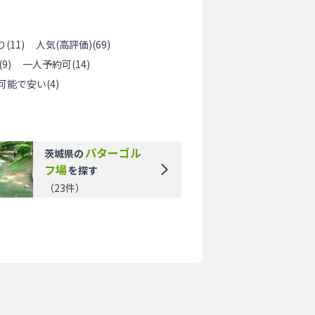
り
(
11
)
人気(高評価)
(
69
)
(
9
)
一人予約可
(
14
)
可能で安い
(
4
)
パターゴル
茨城県
の
フ場
を探す
（
23
件）