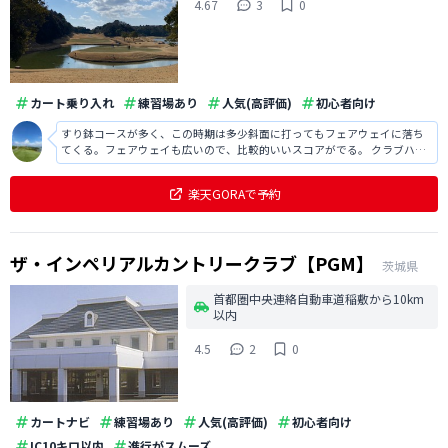
4.67
3
0
カート乗り入れ
練習場あり
人気(高評価)
初心者向け
すり鉢コースが多く、この時期は多少斜面に打ってもフェアウェイに落ち
てくる。フェアウェイも広いので、比較的いいスコアがでる。 クラブハウ
スはオシャレ。 見晴らしのいいテラスもあるのはいいけど、喫煙者が当た
り前のように喫煙してるのが気になります。 従業員さんの対応は普通。 レ
楽天GORAで予約
ストランは別棟にあり、ボック
ザ・インペリアルカントリークラブ【PGM】
茨城県
首都圏中央連絡自動車道稲敷から10km
以内
4.5
2
0
カートナビ
練習場あり
人気(高評価)
初心者向け
IC10キロ以内
進行がスムーズ