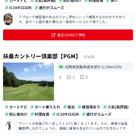
カートナビ
人気(高評価)
初心者向け
料理自慢
安い
IC10キロ以内
進行がスムーズ
アプローチ練習場があるので少し早めにいって練習するのがおすすめで
す。 各ホール設計者が異なる一風変わったゴルフ場でした。
楽天GORAで予約
扶桑カントリー倶楽部【PGM】
茨城県
北関東自動車道友部から10km以内
4
2
0
カートナビ
カート乗り入れ
宿泊
練習場あり
人気(高評価)
初心者向け
料理自慢
IC10キロ以内
進行がスムーズ
グリーンが改善され一定して１０Fと良くなってます。 ただ、食事が品祖
麺類押しなのでしょうか。 価格に食事も含まれているので仕方ないです
が。。。 コースは乗入れ可でスムーズにプレーできます。