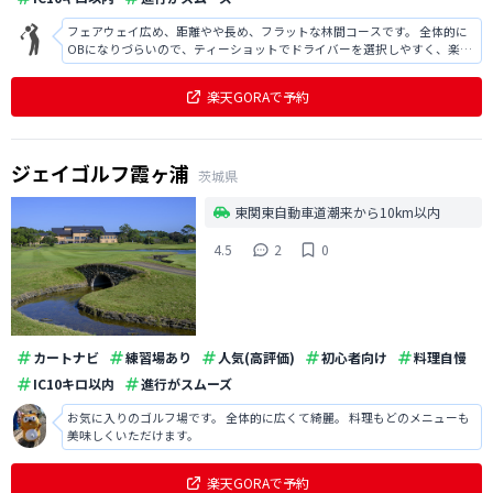
フェアウェイ広め、距離やや長め、フラットな林間コースです。 全体的に
OBになりづらいので、ティーショットでドライバーを選択しやすく、楽し
めました。 特徴的な点はバンカーの多さで、 何度もバンカーに入れてしま
いました。 またグリーンもそこそこの速さとアンジュレーションがあるの
楽天GORAで予約
で、難しいです。 クラブハ
ジェイゴルフ霞ヶ浦
茨城県
東関東自動車道潮来から10km以内
4.5
2
0
カートナビ
練習場あり
人気(高評価)
初心者向け
料理自慢
IC10キロ以内
進行がスムーズ
お気に入りのゴルフ場です。 全体的に広くて綺麗。 料理もどのメニューも
美味しくいただけます。
楽天GORAで予約