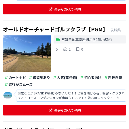
でしたし、食事も本格的でとても美味しかったです。
楽天GORAで予約
オールドオーチャードゴルフクラブ【PGM】
茨城県
常磐自動車道岩間から15km以内
5
1
0
カートナビ
練習場あり
人気(高評価)
初心者向け
料理自慢
進行がスムーズ
何故ここがGRAND PGMじゃないんだ！！と首を傾げる程、接客・クラブハ
ウス・コースコンディションが素晴らしいです！ 流石はジャック・二クラ
ウスが設計したコース…平らなフェアウェイは恐らくない？アゴが高いバ
ンカー多すぎwとにかくグリーンが難しすぎw こんなに面白いコースは初め
楽天GORAで予約
てです！ 神奈川からだ