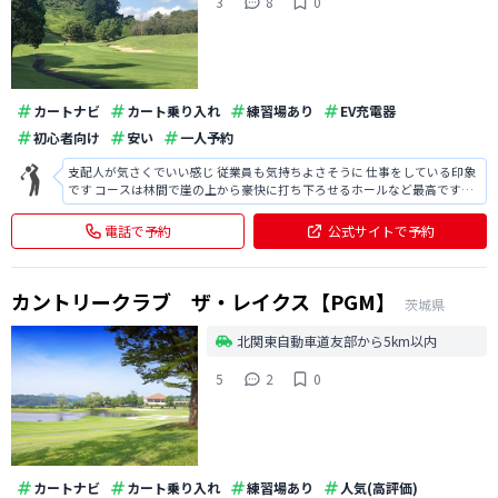
3
8
0
カートナビ
カート乗り入れ
練習場あり
EV充電器
初心者向け
安い
一人予約
支配人が気さくでいい感じ 従業員も気持ちよさそうに 仕事をしている印象
です コースは林間で崖の上から豪快に打ち下ろせるホールなど最高ですが
全体的に戦略性に富み面白いコースです 平日の食事のメニューをもっと増
やしてもらいたいです。 いつもアジフライになっちゃいます。 美味しいか
電話で予約
公式サイトで予約
らなんですけど・・
カントリークラブ ザ・レイクス【PGM】
茨城県
北関東自動車道友部から5km以内
5
2
0
カートナビ
カート乗り入れ
練習場あり
人気(高評価)