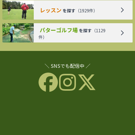
レッスン
を探す
（
1929
件）
パターゴルフ場
を探す
（
1129
件）
＼ SNSでも配信中 ／