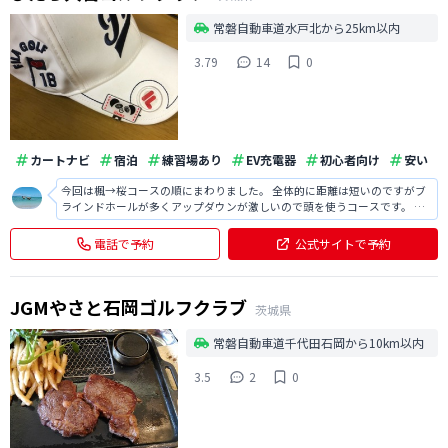
常磐自動車道水戸北から25km以内
3.79
14
0
カートナビ
宿泊
練習場あり
EV充電器
初心者向け
安い
今回は楓→桜コースの順にまわりました。 全体的に距離は短いのですがブ
ラインドホールが多くアップダウンが激しいので頭を使うコースです。 で
も桜コースにはレディースティーですがなんと60yのチャンスショートホー
ルがあってラッキーw いつ行ってもスコアはまとまらないけどまた行きま
電話で予約
公式サイトで予約
す！
JGMやさと石岡ゴルフクラブ
茨城県
常磐自動車道千代田石岡から10km以内
3.5
2
0