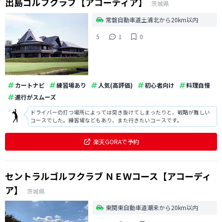
出島ゴルフクラブ【アコーディア】
茨城県
常磐自動車道土浦北から20km以内
5
1
0
カートナビ
練習場あり
人気(高評価)
初心者向け
料理自慢
進行がスムーズ
ドライバーの打つ場所によっては突き抜けてしまったりと、戦略が難しい
コースでした。練習場などもあり、また行きたいコースです。
楽天GORAで予約
セントラルゴルフクラブ ＮＥＷコース【アコーディ
ア】
茨城県
東関東自動車道潮来から20km以内