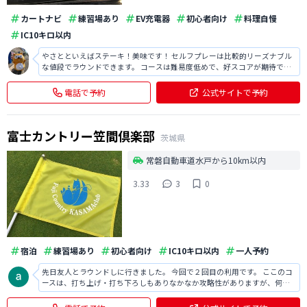
カートナビ
練習場あり
EV充電器
初心者向け
料理自慢
IC10キロ以内
やさとといえばステーキ！美味です！ セルフプレーは比較的リーズナブル
な値段でラウンドできます。 コースは難易度低めで、好スコアが期待でき
るゴルフ場です。
電話で予約
公式サイトで予約
富士カントリー笠間倶楽部
茨城県
常磐自動車道水戸から10km以内
3.33
3
0
宿泊
練習場あり
初心者向け
IC10キロ以内
一人予約
先日友人とラウンドしに行きました。 今回で２回目の利用です。 ここのコ
ースは、打ち上げ・打ち下ろしもありなかなか攻略性がありますが、何よ
りもハザード（バンカー）が多く、飛距離がないプレイヤーには本当に難
しかったでした。 ほぼ毎ホールバンカーに入れていました汗 またグリーン