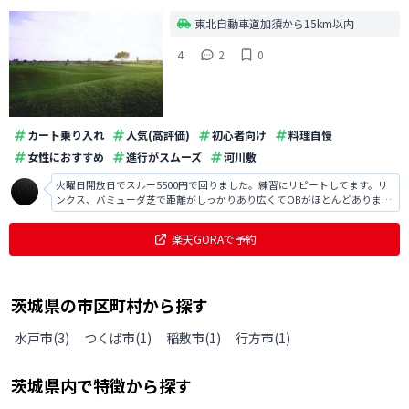
東北自動車道加須から15km以内
4
2
0
カート乗り入れ
人気(高評価)
初心者向け
料理自慢
女性におすすめ
進行がスムーズ
河川敷
火曜日開放日でスルー5500円で回りました。練習にリピートしてます。リ
ンクス、バミューダ芝で距離がしっかりあり広くてOBがほとんどありませ
ん。気持ちよく振れます。台風でたまに水没しますww
楽天GORAで予約
茨城県
の
市区町村から探す
水戸市
(
3
)
つくば市
(
1
)
稲敷市
(
1
)
行方市
(
1
)
茨城県
内で特徴から探す