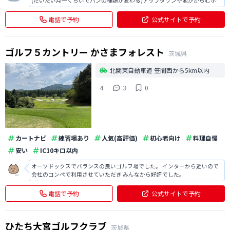
(だいたい月一くらいでパンの種類が変わる)アップダウンや池がからむホー
ルもあるのでスコアを出すにはテクニックが必要なコースだと思います。
(毎回8番ショートで池にボールを寄付してます・涙)全体的にコンディショ
電話で予約
公式サイトで予約
ンが良いので気持ち良く回れま
ゴルフ５カントリー かさまフォレスト
茨城県
北関東自動車道 笠間西から5km以内
4
3
0
カートナビ
練習場あり
人気(高評価)
初心者向け
料理自慢
安い
IC10キロ以内
オーソドックスでバランスの良いゴルフ場でした。 インターから近いので
会社のコンペで利用させていただき みんなから好評でした。
電話で予約
公式サイトで予約
ひたち大宮ゴルフクラブ
茨城県