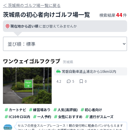
＜
茨城県のゴルフ場一覧に戻る
茨城県の初心者向けゴルフ場一覧
44
検索結果
件
現在地から近い順
に並び替えてみませんか
ワンウェイゴルフクラブ
茨城県
常磐自動車道土浦北から10km以内
4.2
5
0
カートナビ
練習場あり
人気(高評価)
初心者向け
IC10キロ以内
一人予約
女性におすすめ
進行がスムーズ
セルフの完全スループレーコース！朝の受付時に軽食のパンがもらえます