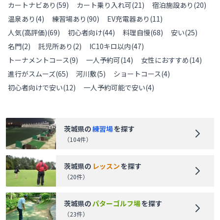
カートナビあり
(
59
)
カート乗り入れ可
(
21
)
宿泊施設あり
(
20
)
温泉あり
(
4
)
練習場あり
(
90
)
EV充電器あり
(
11
)
人気(高評価)
(
69
)
初心者向け
(
44
)
料理自慢
(
68
)
安い
(
25
)
名門
(
2
)
託児所あり
(
2
)
IC10キロ以内
(
47
)
トーナメントコース
(
9
)
一人予約可
(
14
)
女性におすすめ
(
14
)
進行がスムーズ
(
65
)
河川敷
(
5
)
ショートコース
(
4
)
初心者向けで安い
(
12
)
一人予約可能で安い
(
4
)
茨城県
の
練習場
を探す
（
104
件）
茨城県
の
レッスン
を探す
（
20
件）
茨城県
の
パターゴルフ場
を探す
（
23
件）