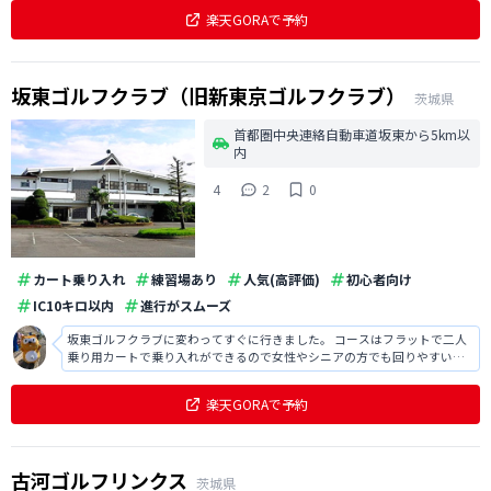
楽天GORAで予約
坂東ゴルフクラブ（旧新東京ゴルフクラブ）
茨城県
首都圏中央連絡自動車道坂東から5km以
内
4
2
0
カート乗り入れ
練習場あり
人気(高評価)
初心者向け
IC10キロ以内
進行がスムーズ
坂東ゴルフクラブに変わってすぐに行きました。 コースはフラットで二人
乗り用カートで乗り入れができるので女性やシニアの方でも回りやすいで
す。 アプローチ練習場がめちゃくちゃ広くてびっくりしました。
楽天GORAで予約
古河ゴルフリンクス
茨城県