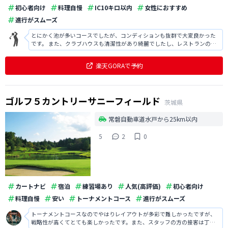
初心者向け
料理自慢
IC10キロ以内
女性におすすめ
進行がスムーズ
とにかく池が多いコースでしたが、コンディションも抜群で大変良かった
です。 また、クラブハウスも清潔性があり綺麗でしたし、レストランのメ
ニューは大変充実していました。
楽天GORAで予約
ゴルフ５カントリーサニーフィールド
茨城県
常磐自動車道水戸から25km以内
5
2
0
カートナビ
宿泊
練習場あり
人気(高評価)
初心者向け
料理自慢
安い
トーナメントコース
進行がスムーズ
トーナメントコースなのでやはりレイアウトが多彩で難しかったですが、
戦略性が高くてとても楽しかったです。また、スタッフの方の接客は丁寧