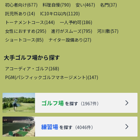
初心者向け
(
677
)
料理自慢
(
790
)
安い
(
467
)
名門
(
37
)
託児所あり
(
14
)
IC10キロ以内
(
1120
)
トーナメントコース
(
144
)
一人予約可
(
186
)
女性におすすめ
(
295
)
進行がスムーズ
(
795
)
河川敷
(
57
)
ショートコース
(
85
)
ナイター設備あり
(
27
)
大手ゴルフ場
から探す
アコーディア・ゴルフ
(
168
)
PGM(パシフィックゴルフマネージメント)
(
147
)
ゴルフ場
を探す
（
1967
件）
練習場
を探す
（
4046
件）