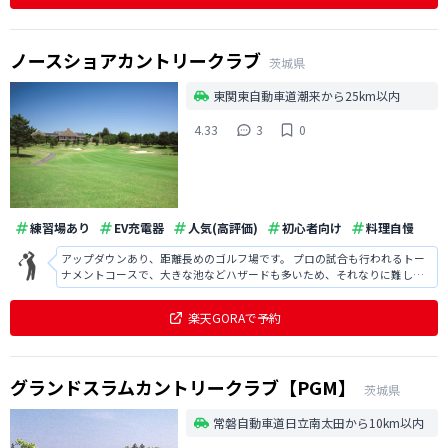
ノースショアカントリークラブ
茨城県
東関東自動車道潮来から25km以内
4.33
3
0
練習場あり
EV充電器
人気(高評価)
初心者向け
料理自慢
アップダウンあり、距離長めのゴルフ場です。 プロの試合も行われるトー
ナメントコースで、大きな池などハザードも多いため、それなりに難しい
です。 距離は6.400Yとなっていますが、打ち下ろしが多く、表示ほどの距
離はないように感じました。 コースのメンテナンスや食事などどれも良か
楽天GORAで予約
ったので、また伺いたいで
グランドスラムカントリークラブ【PGM】
茨城県
常磐自動車道日立南太田から10km以内