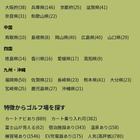
大阪府
(
38
)
兵庫県
(
146
)
京都府
(
25
)
滋賀県
(
41
)
奈良県
(
31
)
和歌山県
(
22
)
中国
鳥取県
(
10
)
島根県
(
8
)
岡山県
(
40
)
広島県
(
40
)
山口県
(
29
)
四国
徳島県
(
14
)
香川県
(
16
)
愛媛県
(
17
)
高知県
(
9
)
九州・沖縄
福岡県
(
50
)
佐賀県
(
21
)
長崎県
(
23
)
熊本県
(
41
)
大分県
(
23
)
宮崎県
(
25
)
鹿児島県
(
27
)
沖縄県
(
21
)
特徴から
ゴルフ場
を探す
カートナビあり
(
889
)
カート乗り入れ可
(
382
)
富士山が見える
(
62
)
宿泊施設あり
(
343
)
温泉あり
(
158
)
練習場あり
(
1546
)
EV充電器あり
(
175
)
人気(高評価)
(
780
)