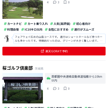
4
3
0
カートナビ
カート乗り入れ
人気(高評価)
初心者向け
料理自慢
IC10キロ以内
女性におすすめ
進行がスムーズ
フェアウェイ広めの山岳コースです。 進行はショートホールなど待つホー
ルも多かったです。 特徴的だったのは、グリーンが大きく難しい点で、パ
ット数はそれなりに増えると思います。 食事、コースは良かったので、練
習してまた伺いたいです。
楽天GORAで予約
桜ゴルフ倶楽部
茨城県
首都圏中央連絡自動車道稲敷から10km
以内
4
3
0