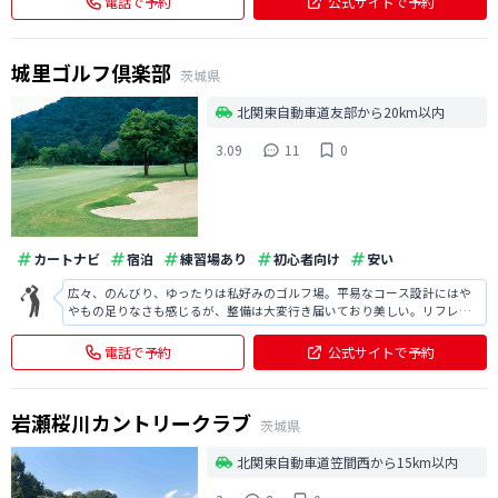
電話で予約
公式サイトで予約
も難しく、素直にパーが取れな
城里ゴルフ倶楽部
茨城県
北関東自動車道友部から20km以内
3.09
11
0
カートナビ
宿泊
練習場あり
初心者向け
安い
広々、のんびり、ゆったりは私好みのゴルフ場。平易なコース設計にはや
やもの足りなさも感じるが、整備は大変行き届いており美しい。リフレッ
シュにはピッタリです。
電話で予約
公式サイトで予約
岩瀬桜川カントリークラブ
茨城県
北関東自動車道笠間西から15km以内