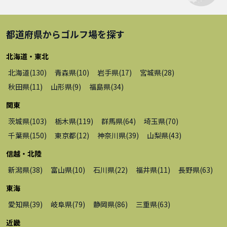
都道府県から
ゴルフ場
を探す
北海道・東北
北海道
(
130
)
青森県
(
10
)
岩手県
(
17
)
宮城県
(
28
)
秋田県
(
11
)
山形県
(
9
)
福島県
(
34
)
関東
茨城県
(
103
)
栃木県
(
119
)
群馬県
(
64
)
埼玉県
(
70
)
千葉県
(
150
)
東京都
(
12
)
神奈川県
(
39
)
山梨県
(
43
)
信越・北陸
新潟県
(
38
)
富山県
(
10
)
石川県
(
22
)
福井県
(
11
)
長野県
(
63
)
東海
愛知県
(
39
)
岐阜県
(
79
)
静岡県
(
86
)
三重県
(
63
)
近畿