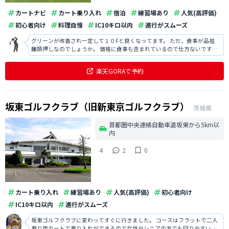
カートナビ
カート乗り入れ
宿泊
練習場あり
人気(高評価)
初心者向け
料理自慢
IC10キロ以内
進行がスムーズ
グリーンが改善され一定して１０Fと良くなってます。 ただ、食事が品祖
麺類押しなのでしょうか。 価格に食事も含まれているので仕方ないです
が。。。 コースは乗入れ可でスムーズにプレーできます。
楽天GORAで予約
坂東ゴルフクラブ（旧新東京ゴルフクラブ）
茨城県
首都圏中央連絡自動車道坂東から5km以
内
4
2
0
カート乗り入れ
練習場あり
人気(高評価)
初心者向け
IC10キロ以内
進行がスムーズ
坂東ゴルフクラブに変わってすぐに行きました。 コースはフラットで二人
乗り用カートで乗り入れができるので女性やシニアの方でも回りやすいで