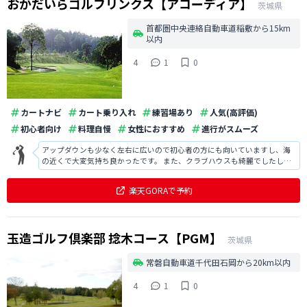
おかだいらゴルフリンクス【アコーディア】
茨城県
首都圏中央連絡自動車道稲敷から15km
以内
4
1
0
カートナビ
カート乗り入れ
練習場あり
人気(高評価)
初心者向け
料理自慢
女性におすすめ
進行がスムーズ
アップダウンも少なく左右に広いので初心者の方にも向いていますし、海
の近くで大変気持ち良かったです。 また、クラブハウスも綺麗でしたし、
食事のクオリティも高かったです。
楽天GORAで予約
玉造ゴルフ倶楽部 捻木コース【PGM】
茨城県
常磐自動車道千代田石岡から20km以内
4
1
0