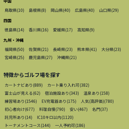
中国
鳥取県
(
10
)
島根県
(
8
)
岡山県
(
40
)
広島県
(
40
)
山口県
(
29
)
四国
徳島県
(
14
)
香川県
(
16
)
愛媛県
(
17
)
高知県
(
9
)
九州・沖縄
福岡県
(
50
)
佐賀県
(
21
)
長崎県
(
23
)
熊本県
(
41
)
大分県
(
23
)
宮崎県
(
25
)
鹿児島県
(
27
)
沖縄県
(
21
)
特徴から
ゴルフ場
を探す
カートナビあり
(
889
)
カート乗り入れ可
(
382
)
富士山が見える
(
62
)
宿泊施設あり
(
343
)
温泉あり
(
158
)
練習場あり
(
1546
)
EV充電器あり
(
175
)
人気(高評価)
(
780
)
初心者向け
(
677
)
料理自慢
(
790
)
安い
(
467
)
名門
(
37
)
託児所あり
(
14
)
IC10キロ以内
(
1120
)
トーナメントコース
(
144
)
一人予約可
(
186
)