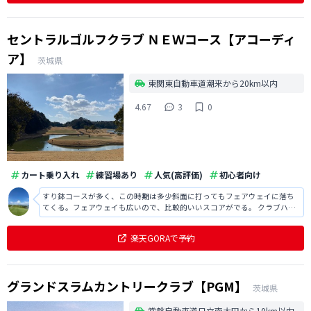
セントラルゴルフクラブ ＮＥＷコース【アコーディ
ア】
茨城県
東関東自動車道潮来から20km以内
4.67
3
0
カート乗り入れ
練習場あり
人気(高評価)
初心者向け
すり鉢コースが多く、この時期は多少斜面に打ってもフェアウェイに落ち
てくる。フェアウェイも広いので、比較的いいスコアがでる。 クラブハウ
スはオシャレ。 見晴らしのいいテラスもあるのはいいけど、喫煙者が当た
り前のように喫煙してるのが気になります。 従業員さんの対応は普通。 レ
楽天GORAで予約
ストランは別棟にあり、ボック
グランドスラムカントリークラブ【PGM】
茨城県
常磐自動車道日立南太田から10km以内