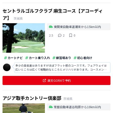
セントラルゴルフクラブ 麻生コース【アコーディ
ア】
茨城県
東関東自動車道潮来から15km以内
2.5
2
0
カートナビ
カート乗り入れ
練習場あり
初心者向け
多少の高低差はありますがほぼフラット感のコースです。フェアウェイは
広いところは広くて戦略的なところとメリハリがあります。コースメンテ
ナンスが良くてキレイでした。池、バンカー、スタイミーになる木等戦略
的で面白かったです。グリーンが難しかった。
楽天GORAで予約
アジア取手カントリー倶楽部
茨城県
常磐自動車道谷和原から10km以内