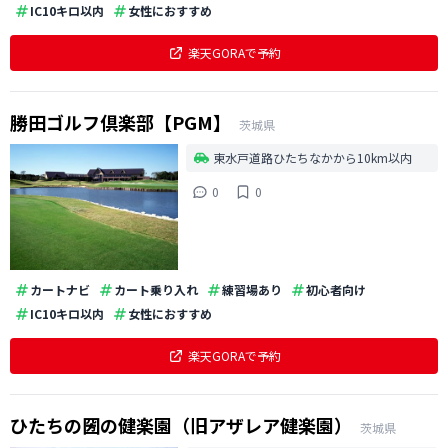
IC10キロ以内
女性におすすめ
楽天GORAで予約
勝田ゴルフ倶楽部【PGM】
茨城県
東水戸道路ひたちなかから10km以内
0
0
カートナビ
カート乗り入れ
練習場あり
初心者向け
IC10キロ以内
女性におすすめ
楽天GORAで予約
ひたちの圀の健楽園（旧アザレア健楽園）
茨城県