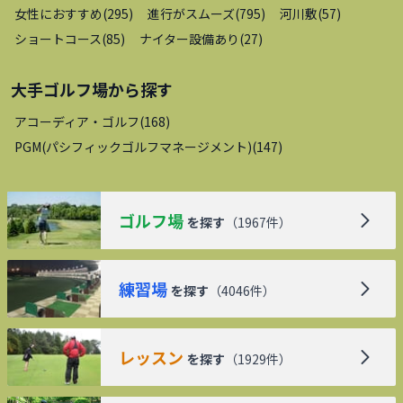
女性におすすめ
(
295
)
進行がスムーズ
(
795
)
河川敷
(
57
)
ショートコース
(
85
)
ナイター設備あり
(
27
)
大手ゴルフ場
から探す
アコーディア・ゴルフ
(
168
)
PGM(パシフィックゴルフマネージメント)
(
147
)
ゴルフ場
を探す
（
1967
件）
練習場
を探す
（
4046
件）
レッスン
を探す
（
1929
件）