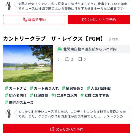
支配人が気さくでいい感じ 従業員も気持ちよさそうに 仕事をしている印象
です コースは林間で崖の上から豪快に打ち下ろせるホールなど最高ですが
全体的に戦略性に富み面白いコースです 平日の食事のメニューをもっと増
やしてもらいたいです。 いつもアジフライになっちゃいます。 美味しいか
電話で予約
公式サイトで予約
らなんですけど・・
カントリークラブ ザ・レイクス【PGM】
茨城県
北関東自動車道友部から5km以内
5
2
0
カートナビ
カート乗り入れ
練習場あり
人気(高評価)
初心者向け
料理自慢
IC10キロ以内
女性におすすめ
進行がスムーズ
とにかく池が多いコースでしたが、コンディションも抜群で大変良かった
です。 また、クラブハウスも清潔性があり綺麗でしたし、レストランのメ
ニューは大変充実していました。
楽天GORAで予約