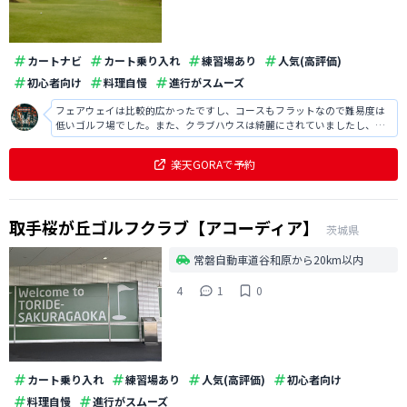
カートナビ
カート乗り入れ
練習場あり
人気(高評価)
初心者向け
料理自慢
進行がスムーズ
フェアウェイは比較的広かったですし、コースもフラットなので難易度は
低いゴルフ場でした。また、クラブハウスは綺麗にされていましたし、ス
タッフの方の対応は非常に良かったです。
楽天GORAで予約
取手桜が丘ゴルフクラブ【アコーディア】
茨城県
常磐自動車道谷和原から20km以内
4
1
0
カート乗り入れ
練習場あり
人気(高評価)
初心者向け
料理自慢
進行がスムーズ