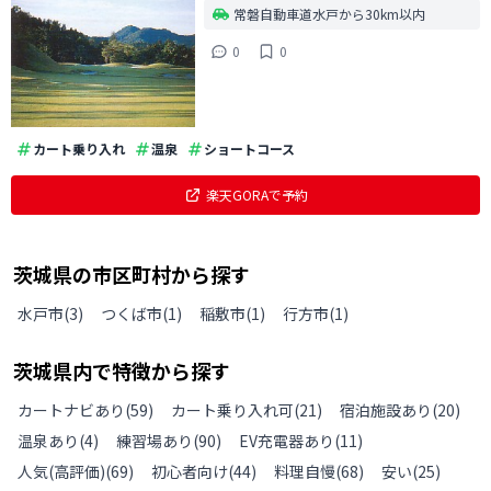
常磐自動車道水戸から30km以内
0
0
カート乗り入れ
温泉
ショートコース
楽天GORAで予約
茨城県
の
市区町村から探す
水戸市
(
3
)
つくば市
(
1
)
稲敷市
(
1
)
行方市
(
1
)
茨城県
内で特徴から探す
カートナビあり
(
59
)
カート乗り入れ可
(
21
)
宿泊施設あり
(
20
)
温泉あり
(
4
)
練習場あり
(
90
)
EV充電器あり
(
11
)
人気(高評価)
(
69
)
初心者向け
(
44
)
料理自慢
(
68
)
安い
(
25
)