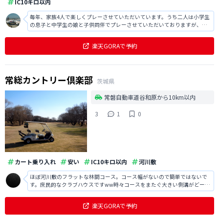
IC10キロ以内
毎年、家族4人で楽しくプレーさせていただいています。うち二人は小学生
の息子と中学生の娘と子供同伴でプレーさせていただいておりますが、嫌
な顔せずにプレーさせていただいており大変感謝しております。高速降り
てからが近く、無駄な渋滞もないし、何の目印もない細い田舎道を通るこ
楽天GORAで予約
ともないので、その点もポイントです
常総カントリー倶楽部
茨城県
常磐自動車道谷和原から10km以内
3
1
0
カート乗り入れ
安い
IC10キロ以内
河川敷
ほぼ河川敷のフラットな林間コース。コース幅がないので簡単ではないで
す。庶民的なクラブハウスですww時々コースをまたぐ大きい側溝がどーに
も見た目悪いが都心から近いのが良い
楽天GORAで予約