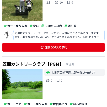
2.3
10
0
カート乗り入れ
安い
IC10キロ以内
河川敷
河川敷でフラット、フェアウェイ広め、距離はそこそこあるコースです。
また、取手なので都心からのアクセスも悪くありません。 初のセグウェイ
プランで1.5R回りました。 セグウェイでのラウンドは楽しい上、それなり
にスピードが出て、各自、自分のボールの所へ行けるため早く回れます。
楽天GORAで予約
一度はセグウェイゴルフを
笠間カントリークラブ【PGM】
茨城県
北関東自動車道友部から10km以内
0
0
カートナビ
カート乗り入れ
練習場あり
初心者向け