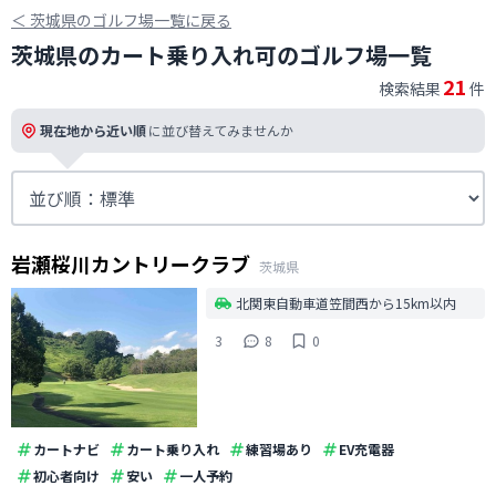
＜
茨城県のゴルフ場一覧に戻る
茨城県のカート乗り入れ可のゴルフ場一覧
21
検索結果
件
現在地から近い順
に並び替えてみませんか
岩瀬桜川カントリークラブ
茨城県
北関東自動車道笠間西から15km以内
3
8
0
カートナビ
カート乗り入れ
練習場あり
EV充電器
初心者向け
安い
一人予約