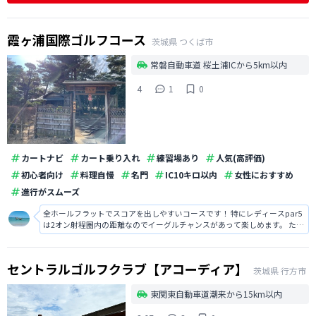
霞ヶ浦国際ゴルフコース
茨城県
つくば市
常磐自動車道 桜土浦ICから5km以内
4
1
0
カートナビ
カート乗り入れ
練習場あり
人気(高評価)
初心者向け
料理自慢
名門
IC10キロ以内
女性におすすめ
進行がスムーズ
全ホールフラットでスコアを出しやすいコースです！ 特にレディースpar5
は2オン射程圏内の距離なのでイーグルチャンスがあって楽しめます。 ただ
池ごえ160yのショート、アウトイン両方最終ホールはティーショットが丁
度池に入る設定になっているのでドライバーを握らず戦略的に攻めなけれ
ばならないなど簡単なホ
セントラルゴルフクラブ【アコーディア】
茨城県
行方市
東関東自動車道潮来から15km以内