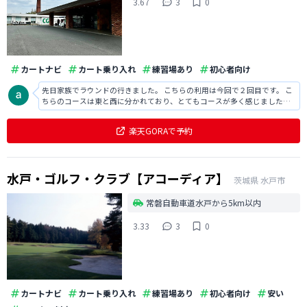
3.67
3
0
カートナビ
カート乗り入れ
練習場あり
初心者向け
先日家族でラウンドの行きました。 こちらの利用は今回で２回目です。 こ
ちらのコースは東と西に分かれており、とてもコースが多く感じました。
程よく広く綺麗なコースなのですが、何よりもグリーンが本当に難しかっ
たです。 ホールによっては、早かったり遅かったり、ラインを読んでも素
楽天GORAで予約
直に行かなかったりと大苦戦
水戸・ゴルフ・クラブ【アコーディア】
茨城県
水戸市
常磐自動車道水戸から5km以内
3.33
3
0
カートナビ
カート乗り入れ
練習場あり
初心者向け
安い