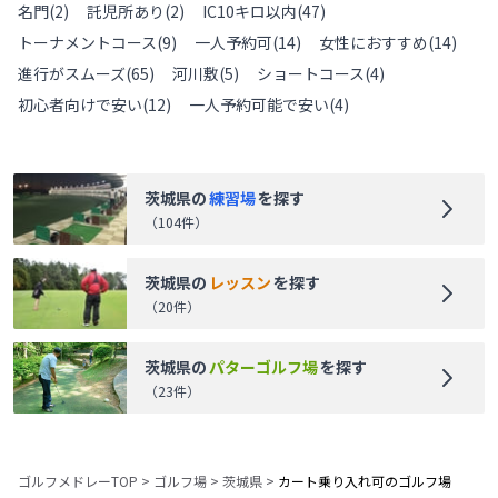
名門
(
2
)
託児所あり
(
2
)
IC10キロ以内
(
47
)
トーナメントコース
(
9
)
一人予約可
(
14
)
女性におすすめ
(
14
)
進行がスムーズ
(
65
)
河川敷
(
5
)
ショートコース
(
4
)
初心者向けで安い
(
12
)
一人予約可能で安い
(
4
)
茨城県
の
練習場
を探す
（
104
件）
茨城県
の
レッスン
を探す
（
20
件）
茨城県
の
パターゴルフ場
を探す
（
23
件）
ゴルフメドレーTOP
>
ゴルフ場
>
茨城県
>
カート乗り入れ可のゴルフ場