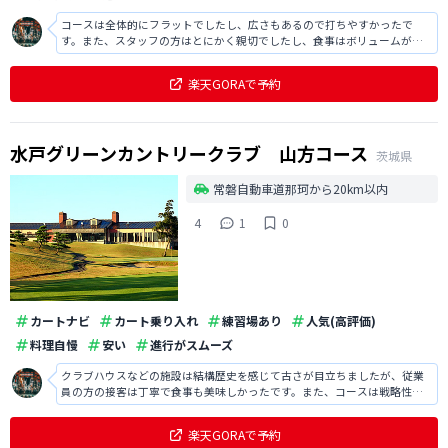
コースは全体的にフラットでしたし、広さもあるので打ちやすかったで
す。また、スタッフの方はとにかく親切でしたし、食事はボリュームがあ
り満足でした。
楽天GORAで予約
水戸グリーンカントリークラブ 山方コース
茨城県
常磐自動車道那珂から20km以内
4
1
0
カートナビ
カート乗り入れ
練習場あり
人気(高評価)
料理自慢
安い
進行がスムーズ
クラブハウスなどの施設は結構歴史を感じて古さが目立ちましたが、従業
員の方の接客は丁寧で食事も美味しかったです。また、コースは戦略性が
高くて面白かったですし、コンディションも良かったです。
楽天GORAで予約