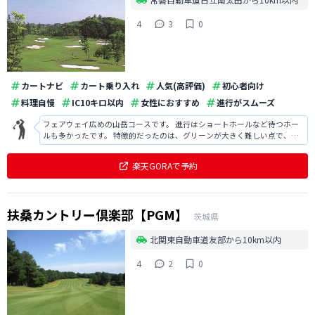
4
3
0
カートナビ
カート乗り入れ
人気(高評価)
初心者向け
料理自慢
IC10キロ以内
女性におすすめ
進行がスムーズ
フェアウェイ広めの山岳コースです。 進行はショートホールなど待つホー
ルも多かったです。 特徴的だったのは、グリーンが大きく難しい点で、パ
ット数はそれなりに増えると思います。 食事、コースは良かったので、練
習してまた伺いたいです。
楽天GORAで予約
扶桑カントリー倶楽部【PGM】
茨城県
北関東自動車道友部から10km以内
4
2
0