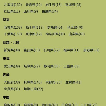
北海道
(
130
)
青森県
(
10
)
岩手県
(
17
)
宮城県
(
28
)
秋田県
(
11
)
山形県
(
9
)
福島県
(
34
)
関東
茨城県
(
103
)
栃木県
(
119
)
群馬県
(
64
)
埼玉県
(
70
)
千葉県
(
150
)
東京都
(
12
)
神奈川県
(
39
)
山梨県
(
43
)
信越・北陸
新潟県
(
38
)
富山県
(
10
)
石川県
(
22
)
福井県
(
11
)
長野県
(
63
)
東海
愛知県
(
39
)
岐阜県
(
79
)
静岡県
(
86
)
三重県
(
63
)
近畿
大阪府
(
38
)
兵庫県
(
146
)
京都府
(
25
)
滋賀県
(
41
)
奈良県
(
31
)
和歌山県
(
22
)
中国
鳥取県
(
10
)
島根県
(
8
)
岡山県
(
40
)
広島県
(
40
)
山口県
(
29
)