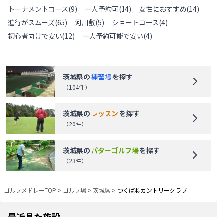
トーナメントコース
(
9
)
一人予約可
(
14
)
女性におすすめ
(
14
)
進行がスムーズ
(
65
)
河川敷
(
5
)
ショートコース
(
4
)
初心者向けで安い
(
12
)
一人予約可能で安い
(
4
)
茨城県
の
練習場
を探す
（
104
件）
茨城県
の
レッスン
を探す
（
20
件）
茨城県
の
パターゴルフ場
を探す
（
23
件）
ゴルフメドレーTOP
>
ゴルフ場
>
茨城県
>
つくばねカントリークラブ
最近見た施設