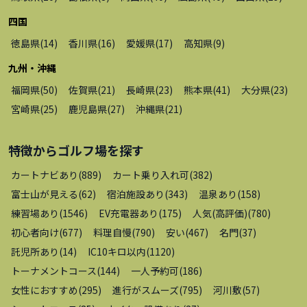
四国
徳島県
(
14
)
香川県
(
16
)
愛媛県
(
17
)
高知県
(
9
)
九州・沖縄
福岡県
(
50
)
佐賀県
(
21
)
長崎県
(
23
)
熊本県
(
41
)
大分県
(
23
)
宮崎県
(
25
)
鹿児島県
(
27
)
沖縄県
(
21
)
特徴から
ゴルフ場
を探す
カートナビあり
(
889
)
カート乗り入れ可
(
382
)
富士山が見える
(
62
)
宿泊施設あり
(
343
)
温泉あり
(
158
)
練習場あり
(
1546
)
EV充電器あり
(
175
)
人気(高評価)
(
780
)
初心者向け
(
677
)
料理自慢
(
790
)
安い
(
467
)
名門
(
37
)
託児所あり
(
14
)
IC10キロ以内
(
1120
)
トーナメントコース
(
144
)
一人予約可
(
186
)
女性におすすめ
(
295
)
進行がスムーズ
(
795
)
河川敷
(
57
)