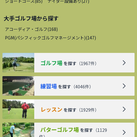
ショートコース
(
85
)
ナイター設備あり
(
27
)
大手ゴルフ場
から探す
アコーディア・ゴルフ
(
168
)
PGM(パシフィックゴルフマネージメント)
(
147
)
ゴルフ場
を探す
（
1967
件）
練習場
を探す
（
4046
件）
レッスン
を探す
（
1929
件）
パターゴルフ場
を探す
（
1129
件）