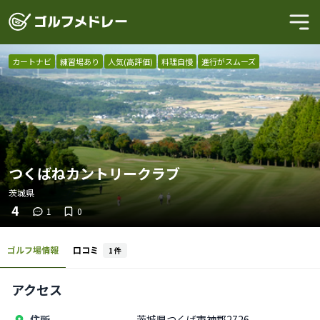
カートナビ
練習場あり
人気(高評価)
料理自慢
進行がスムーズ
つくばねカントリークラブ
茨城県
4
1
0
ゴルフ場情報
口コミ
1
件
アクセス
住所
茨城県つくば市神郡2726