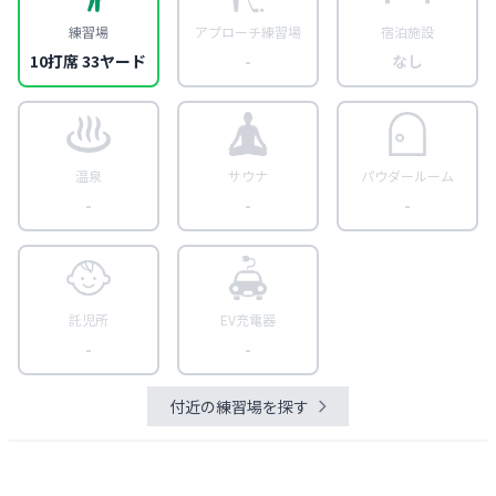
練習場
アプローチ練習場
宿泊施設
10打席 33ヤード
-
なし
温泉
サウナ
パウダールーム
-
-
-
託児所
EV充電器
-
-
付近の練習場を探す