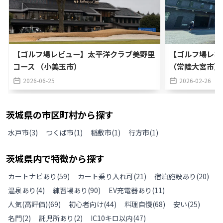
【ゴルフ場レビュー】太平洋クラブ美野里
【ゴルフ場レポ
コース （小美玉市）
（常陸大宮市）
2026-06-25
2026-02-26
茨城県
の
市区町村から探す
水戸市
(
3
)
つくば市
(
1
)
稲敷市
(
1
)
行方市
(
1
)
茨城県
内で特徴から探す
カートナビあり
(
59
)
カート乗り入れ可
(
21
)
宿泊施設あり
(
20
)
温泉あり
(
4
)
練習場あり
(
90
)
EV充電器あり
(
11
)
人気(高評価)
(
69
)
初心者向け
(
44
)
料理自慢
(
68
)
安い
(
25
)
名門
(
2
)
託児所あり
(
2
)
IC10キロ以内
(
47
)