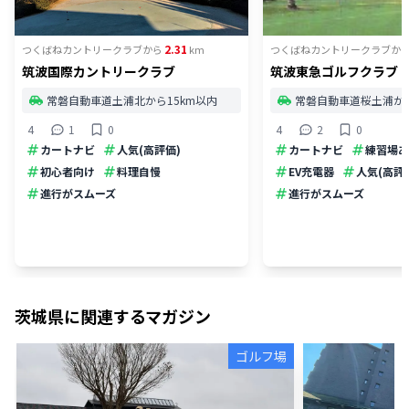
2.31
つくばねカントリークラブ
から
km
つくばねカントリークラブ
か
筑波国際カントリークラブ
筑波東急ゴルフクラブ
常磐自動車道土浦北から15km以内
常磐自動車道桜土浦から
4
1
0
4
2
0
カートナビ
人気(高評価)
カートナビ
練習場あ
初心者向け
料理自慢
EV充電器
人気(高評
進行がスムーズ
進行がスムーズ
茨城県
に関連するマガジン
ゴルフ場