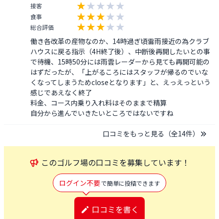
接客
食事
総合評価
働き各改革の産物なのか、14時過ぎ頃雷雨接近の為クラブ
ハウスに戻る指示（4H終了後）、中断後再開したいとの事
で待機、15時50分には雨雲レーダーから見ても再開可能の
はずだったが、「上がるころにはスタッフが帰るのでいな
くなってしまうためcloseとなります」と、えっえっという
感じであえなく終了

料金、コース内乗り入れ料はそのままで精算

口コミをもっと見る（全
14
件）
この
ゴルフ場
の口コミを募集しています！
ログイン不要
で簡単に投稿できます
口コミを書く