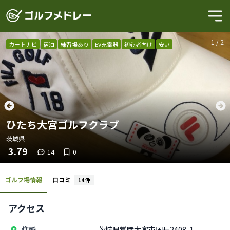
1
/
2
カートナビ
宿泊
練習場あり
EV充電器
初心者向け
安い
ひたち大宮ゴルフクラブ
茨城県
3.79
14
0
ゴルフ場情報
口コミ
14
件
アクセス
住所
茨城県常陸大宮市国長2408-1