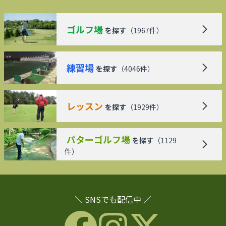
ゴルフ場
を探す
（
1967
件）
練習場
を探す
（
4046
件）
レッスン
を探す
（
1929
件）
パターゴルフ場
を探す
（
1129
件）
＼ SNSでも配信中 ／