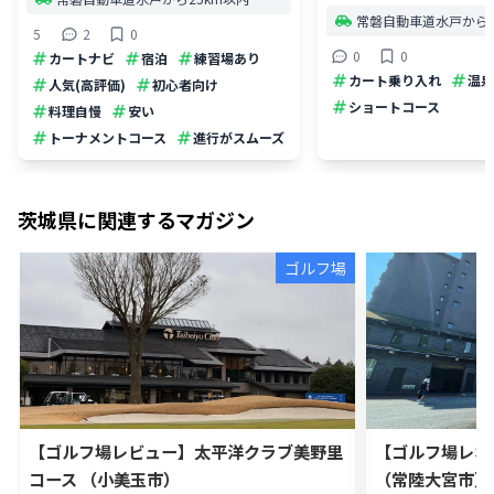
常磐自動車道水戸から3
5
2
0
0
0
カートナビ
宿泊
練習場あり
カート乗り入れ
温泉
人気(高評価)
初心者向け
ショートコース
料理自慢
安い
トーナメントコース
進行がスムーズ
茨城県
に関連するマガジン
ゴルフ場
【ゴルフ場レビュー】太平洋クラブ美野里
【ゴルフ場レポ
コース （小美玉市）
（常陸大宮市）