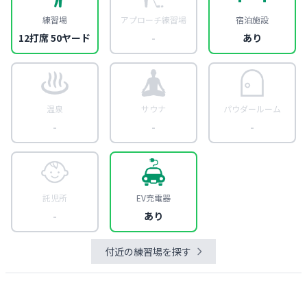
練習場
アプローチ練習場
宿泊施設
12打席 50ヤード
-
あり
温泉
サウナ
パウダールーム
-
-
-
託児所
EV充電器
-
あり
付近の練習場を探す