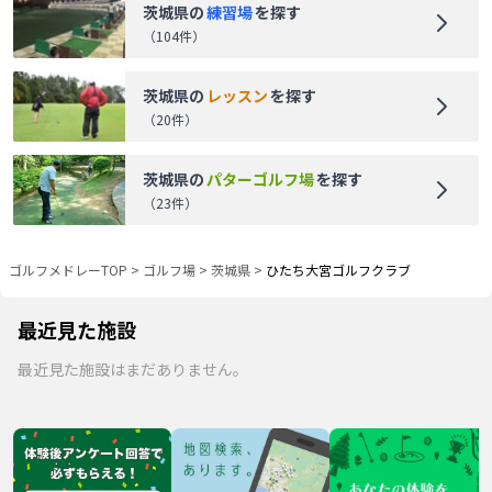
茨城県
の
練習場
を探す
（
104
件）
茨城県
の
レッスン
を探す
（
20
件）
茨城県
の
パターゴルフ場
を探す
（
23
件）
ゴルフメドレーTOP
>
ゴルフ場
>
茨城県
>
ひたち大宮ゴルフクラブ
最近見た施設
最近見た施設はまだありません。