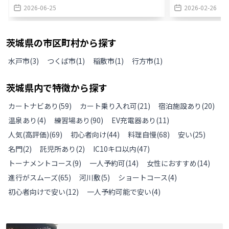
2026-06-25
2026-02-26
茨城県
の
市区町村から探す
水戸市
(
3
)
つくば市
(
1
)
稲敷市
(
1
)
行方市
(
1
)
茨城県
内で特徴から探す
カートナビあり
(
59
)
カート乗り入れ可
(
21
)
宿泊施設あり
(
20
)
温泉あり
(
4
)
練習場あり
(
90
)
EV充電器あり
(
11
)
人気(高評価)
(
69
)
初心者向け
(
44
)
料理自慢
(
68
)
安い
(
25
)
名門
(
2
)
託児所あり
(
2
)
IC10キロ以内
(
47
)
トーナメントコース
(
9
)
一人予約可
(
14
)
女性におすすめ
(
14
)
進行がスムーズ
(
65
)
河川敷
(
5
)
ショートコース
(
4
)
初心者向けで安い
(
12
)
一人予約可能で安い
(
4
)