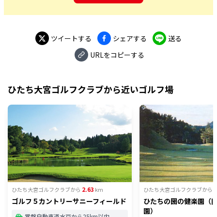
ツイートする
シェアする
送る
URLをコピーする
ひたち大宮ゴルフクラブ
から近いゴルフ場
2.63
2
ひたち大宮ゴルフクラブ
から
km
ひたち大宮ゴルフクラブ
から
ゴルフ５カントリーサニーフィールド
ひたちの圀の健楽園（
園）
常磐自動車道水戸から25km以内