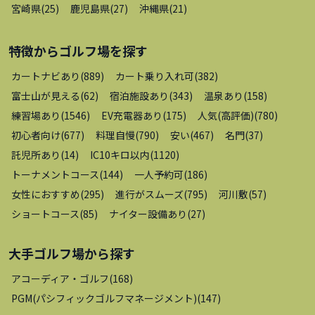
宮崎県
(
25
)
鹿児島県
(
27
)
沖縄県
(
21
)
特徴から
ゴルフ場
を探す
カートナビあり
(
889
)
カート乗り入れ可
(
382
)
富士山が見える
(
62
)
宿泊施設あり
(
343
)
温泉あり
(
158
)
練習場あり
(
1546
)
EV充電器あり
(
175
)
人気(高評価)
(
780
)
初心者向け
(
677
)
料理自慢
(
790
)
安い
(
467
)
名門
(
37
)
託児所あり
(
14
)
IC10キロ以内
(
1120
)
トーナメントコース
(
144
)
一人予約可
(
186
)
女性におすすめ
(
295
)
進行がスムーズ
(
795
)
河川敷
(
57
)
ショートコース
(
85
)
ナイター設備あり
(
27
)
大手ゴルフ場
から探す
アコーディア・ゴルフ
(
168
)
PGM(パシフィックゴルフマネージメント)
(
147
)