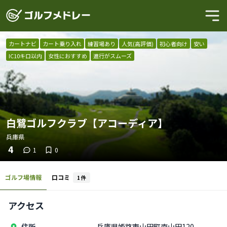
カートナビ
カート乗り入れ
練習場あり
人気(高評価)
初心者向け
安い
IC10キロ以内
女性におすすめ
進行がスムーズ
白鷺ゴルフクラブ【アコーディア】
兵庫県
4
1
0
ゴルフ場情報
口コミ
1
件
アクセス
住所
兵庫県姫路市山田町南山田120