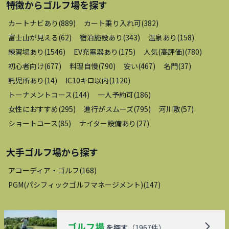
特徴から
ゴルフ場
を探す
カートナビあり
(
889
)
カート乗り入れ可
(
382
)
富士山が見える
(
62
)
宿泊施設あり
(
343
)
温泉あり
(
158
)
練習場あり
(
1546
)
EV充電器あり
(
175
)
人気(高評価)
(
780
)
初心者向け
(
677
)
料理自慢
(
790
)
安い
(
467
)
名門
(
37
)
託児所あり
(
14
)
IC10キロ以内
(
1120
)
トーナメントコース
(
144
)
一人予約可
(
186
)
女性におすすめ
(
295
)
進行がスムーズ
(
795
)
河川敷
(
57
)
ショートコース
(
85
)
ナイター設備あり
(
27
)
大手ゴルフ場
から探す
アコーディア・ゴルフ
(
168
)
PGM(パシフィックゴルフマネージメント)
(
147
)
ゴルフ場
を探す
（
1967
件）