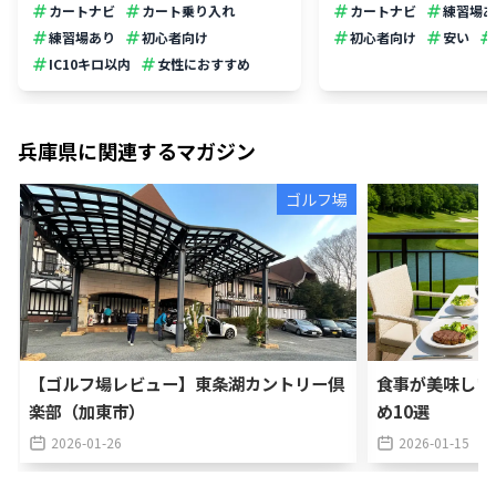
カートナビ
カート乗り入れ
カートナビ
練習場あ
練習場あり
初心者向け
初心者向け
安い
IC10キロ以内
女性におすすめ
兵庫県
に関連するマガジン
ゴルフ場
【ゴルフ場レビュー】東条湖カントリー倶
食事が美味しい
楽部（加東市）
め10選
2026-01-26
2026-01-15