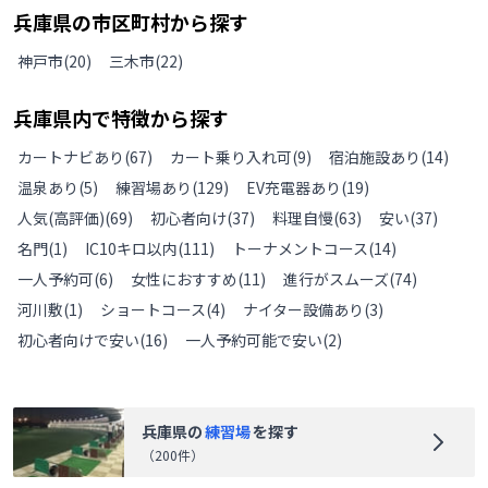
兵庫県
の
市区町村から探す
神戸市
(
20
)
三木市
(
22
)
兵庫県
内で特徴から探す
カートナビあり
(
67
)
カート乗り入れ可
(
9
)
宿泊施設あり
(
14
)
温泉あり
(
5
)
練習場あり
(
129
)
EV充電器あり
(
19
)
人気(高評価)
(
69
)
初心者向け
(
37
)
料理自慢
(
63
)
安い
(
37
)
名門
(
1
)
IC10キロ以内
(
111
)
トーナメントコース
(
14
)
一人予約可
(
6
)
女性におすすめ
(
11
)
進行がスムーズ
(
74
)
河川敷
(
1
)
ショートコース
(
4
)
ナイター設備あり
(
3
)
初心者向けで安い
(
16
)
一人予約可能で安い
(
2
)
兵庫県
の
練習場
を探す
（
200
件）