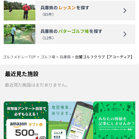
兵庫県
の
レッスン
を探す
（
85
件）
兵庫県
の
パターゴルフ場
を探す
（
12
件）
ゴルフメドレーTOP
>
ゴルフ場
>
兵庫県
>
白鷺ゴルフクラブ【アコーディア】
最近見た施設
最近見た施設はまだありません。