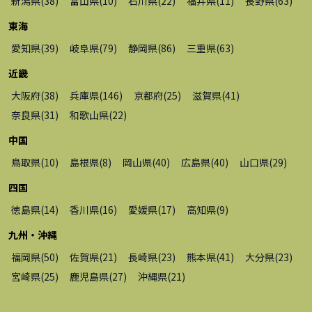
新潟県
(
38
)
富山県
(
10
)
石川県
(
22
)
福井県
(
11
)
長野県
(
63
)
東海
愛知県
(
39
)
岐阜県
(
79
)
静岡県
(
86
)
三重県
(
63
)
近畿
大阪府
(
38
)
兵庫県
(
146
)
京都府
(
25
)
滋賀県
(
41
)
奈良県
(
31
)
和歌山県
(
22
)
中国
鳥取県
(
10
)
島根県
(
8
)
岡山県
(
40
)
広島県
(
40
)
山口県
(
29
)
四国
徳島県
(
14
)
香川県
(
16
)
愛媛県
(
17
)
高知県
(
9
)
九州・沖縄
福岡県
(
50
)
佐賀県
(
21
)
長崎県
(
23
)
熊本県
(
41
)
大分県
(
23
)
宮崎県
(
25
)
鹿児島県
(
27
)
沖縄県
(
21
)