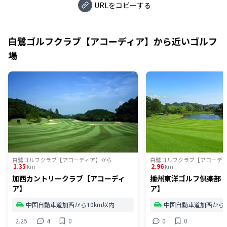
URLをコピーする
白鷺ゴルフクラブ【アコーディア】
から近いゴルフ
場
白鷺ゴルフクラブ【アコーディア】
から
白鷺ゴルフクラブ【アコーデ
1.35
2.96
km
km
加西カントリークラブ【アコーディ
播州東洋ゴルフ倶楽部
ア】
ア】
中国自動車道加西から10km以内
中国自動車道加西から1
2.25
4
0
0
0