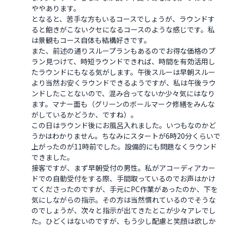
ややあります。

となると、苦手な方もいるコースでしょうが、ラウンドす
ると飽きがこないクセになるコースのような感じです。私
は景観もコース自体も結構好きです。

また、前述の通りスループランもあるのでお得な価格のプ
ラン見つけて、時短ラウンドできれば、時間を有効活用し
たラウンドにもなる気がします。午後スルーは早朝スルー
より当然お安くラウンドできるようですが、私は午後ラウ
ンドしたことないので、混み合ってないか少々気にはなり
ます。マナー面も（グリーンのボールマーク修繕をみんな
がしているかどうか、ですね）。

この日はラウンド後にお風呂入れました。いつもなのかど
うかはわかりません。ちなみにスタートが6時20分くらいで
上がったのが11時前でした。設備的にも問題なくラウンド
できました。

接客ですが、まず早朝受付の男性。私がアコーディアカー
ドでの自動受付をする際、手間取っているのでお声はかけ
てくださったのですが、手元にPC作業があったのか、下を
気にしながらの指示。その方は当然慣れているのでそうな
のでしょうが、次々と指示が出てきたとこが少々アレでし
た。ひどくはないのですが、もう少し配慮と笑顔は欲しか