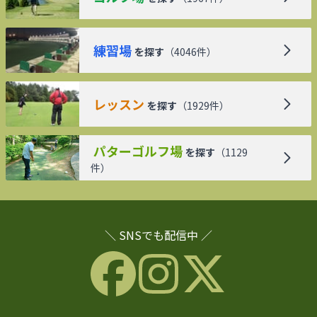
練習場
を探す
（
4046
件）
レッスン
を探す
（
1929
件）
パターゴルフ場
を探す
（
1129
件）
＼ SNSでも配信中 ／