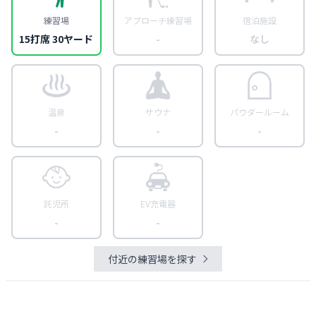
練習場
アプローチ練習場
宿泊施設
15打席 30ヤード
-
なし
温泉
サウナ
パウダールーム
-
-
-
託児所
EV充電器
-
-
付近の練習場を探す