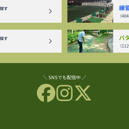
練
探す
（
404
パ
探す
（
112
＼ SNSでも配信中 ／