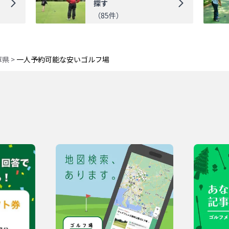
探す
（
85
件）
庫県
>
一人予約可能な安いゴルフ場