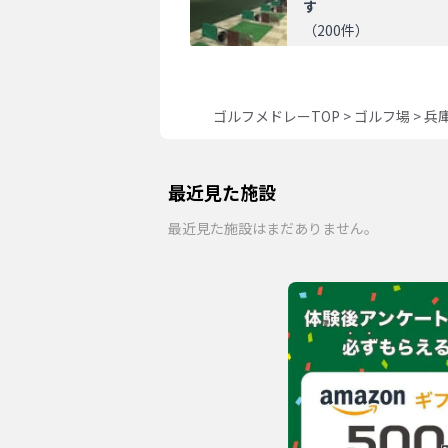
す
（
200
件）
ゴルフメドレーTOP
>
ゴルフ場
>
兵
最近見た施設
最近見た施設はまだありません。