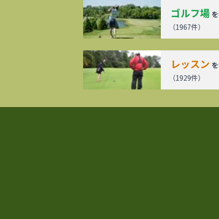
ゴルフ場
を
（
1967
件）
レッスン
を
（
1929
件）