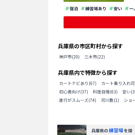
宿泊
練習場あり
安い
一
兵庫県
の
市区町村から探す
神戸市
(
20
)
三木市
(
22
)
兵庫県
内で特徴から探す
カートナビあり
(
67
)
カート乗り入れ可
初心者向け
(
37
)
料理自慢
(
63
)
安い
(
3
進行がスムーズ
(
74
)
河川敷
(
1
)
ショ
練習場
兵庫県
の
を探