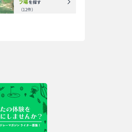
フ場
を探す
（
12
件）