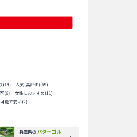
り
(
19
)
人気(高評価)
(
69
)
可
(
6
)
女性におすすめ
(
11
)
約可能で安い
(
2
)
パターゴル
兵庫県
の