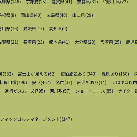
兵庫県
(
146
)
京都府
(
25
)
滋賀県
(
41
)
奈良県
(
31
)
和歌山県
(
22
)
島根県
(
8
)
岡山県
(
40
)
広島県
(
40
)
山口県
(
29
)
香川県
(
16
)
愛媛県
(
17
)
高知県
(
9
)
佐賀県
(
21
)
長崎県
(
23
)
熊本県
(
41
)
大分県
(
23
)
宮崎県
(
25
)
鹿児
可
(
382
)
富士山が見える
(
62
)
宿泊施設あり
(
343
)
温泉あり
(
158
)
料理自慢
(
790
)
安い
(
467
)
名門
(
37
)
託児所あり
(
14
)
IC10キロ以
進行がスムーズ
(
795
)
河川敷
(
57
)
ショートコース
(
85
)
ナイター
シフィックゴルフマネージメント)
(
147
)