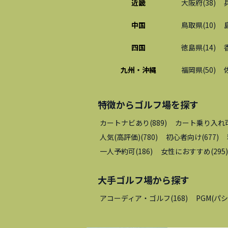
近畿
大阪府
(
38
)
中国
鳥取県
(
10
)
四国
徳島県
(
14
)
九州・沖縄
福岡県
(
50
)
特徴から
ゴルフ場
を探す
カートナビあり
(
889
)
カート乗り入れ
人気(高評価)
(
780
)
初心者向け
(
677
)
一人予約可
(
186
)
女性におすすめ
(
295
)
大手ゴルフ場
から探す
アコーディア・ゴルフ
(
168
)
PGM(パ