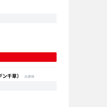
デン千草）
兵庫県