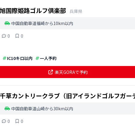
旭国際姫路ゴルフ倶楽部
兵庫県
中国自動車道福崎から10km以内
0
0
IC10キロ以内
一人予約
楽天GORAで予約
千草カントリークラブ（旧アイランドゴルフガー
中国自動車道山崎から30km以内
0
0