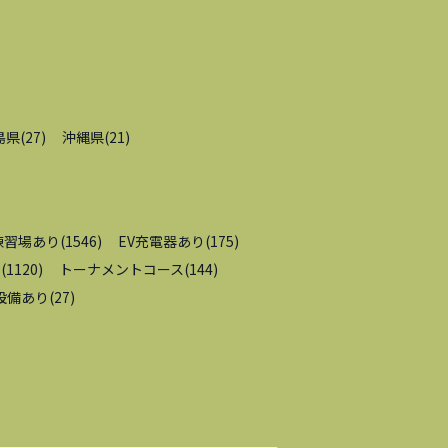
島県
(
27
)
沖縄県
(
21
)
練習場あり
(
1546
)
EV充電器あり
(
175
)
内
(
1120
)
トーナメントコース
(
144
)
設備あり
(
27
)