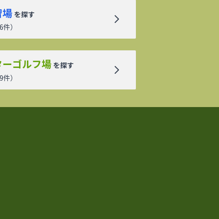
習場
を探す
6
件）
ターゴルフ場
を探す
9
件）