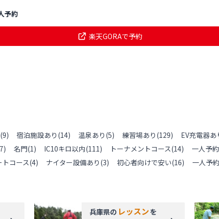
人予約
楽天GORAで予約
(
9
)
宿泊施設あり
(
14
)
温泉あり
(
5
)
練習場あり
(
129
)
EV充電器あ
7
)
名門
(
1
)
IC10キロ以内
(
111
)
トーナメントコース
(
14
)
一人予約
ートコース
(
4
)
ナイター設備あり
(
3
)
初心者向けで安い
(
16
)
一人予
レッスン
兵庫県
の
を