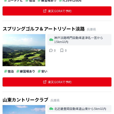
カートナビ
宿泊
練習場あり
IC10キロ以内
楽天GORAで予約
スプリングゴルフ＆アートリゾート淡路
兵庫県
神戸淡路鳴門自動車道津名一宮から
15km以内
0
0
宿泊
練習場あり
安い
楽天GORAで予約
山東カントリークラブ
兵庫県
北近畿豊岡自動車道山東から5km以内