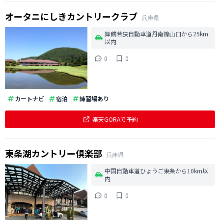
オータニにしきカントリークラブ
兵庫県
舞鶴若狭自動車道丹南篠山口から25km
以内
0
0
カートナビ
宿泊
練習場あり
楽天GORAで予約
東条湖カントリー倶楽部
兵庫県
中国自動車道ひょうご東条から10km以
内
0
0