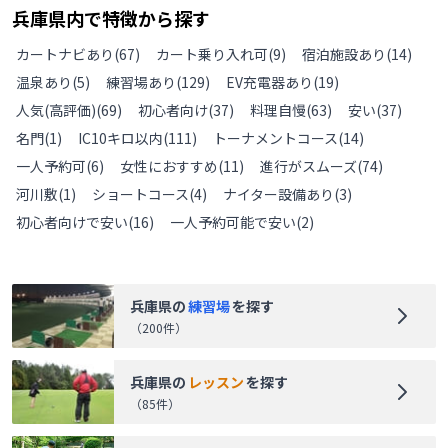
兵庫県
内で特徴から探す
カートナビあり
(
67
)
カート乗り入れ可
(
9
)
宿泊施設あり
(
14
)
温泉あり
(
5
)
練習場あり
(
129
)
EV充電器あり
(
19
)
人気(高評価)
(
69
)
初心者向け
(
37
)
料理自慢
(
63
)
安い
(
37
)
名門
(
1
)
IC10キロ以内
(
111
)
トーナメントコース
(
14
)
一人予約可
(
6
)
女性におすすめ
(
11
)
進行がスムーズ
(
74
)
河川敷
(
1
)
ショートコース
(
4
)
ナイター設備あり
(
3
)
初心者向けで安い
(
16
)
一人予約可能で安い
(
2
)
兵庫県
の
練習場
を探す
（
200
件）
兵庫県
の
レッスン
を探す
（
85
件）