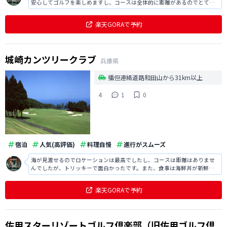
安心してゴルフを楽しめますし、コースは全体的に距離があるのでとても
打ちやすいです。また、レストランのメニューも多くてどれも美味しいで
す。
楽天GORAで予約
城崎カンツリークラブ
兵庫県
播但連絡道路和田山から31km以上
4
1
0
宿泊
人気(高評価)
料理自慢
進行がスムーズ
海が見渡せるのでロケーションは最高でしたし、コースは距離はありませ
んでしたが、トリッキーで面白かったです。また、食事は海鮮丼が新鮮で
とても美味しかったですし、スタッフの方もフレンドリーで印象が良かっ
たです。
楽天GORAで予約
佐用スターリゾートゴルフ倶楽部（旧佐用ゴルフ倶