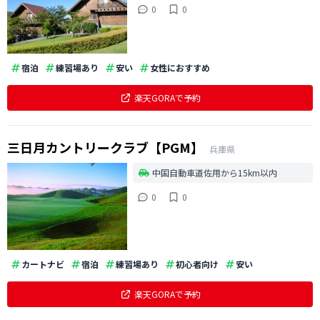
0
0
宿泊
練習場あり
安い
女性におすすめ
楽天GORAで予約
三日月カントリークラブ【PGM】
兵庫県
中国自動車道佐用から15km以内
0
0
カートナビ
宿泊
練習場あり
初心者向け
安い
楽天GORAで予約