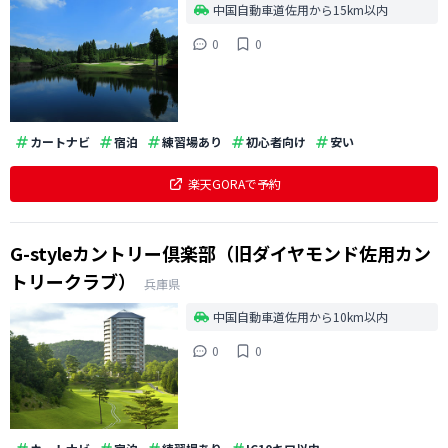
中国自動車道佐用から15km以内
0
0
カートナビ
宿泊
練習場あり
初心者向け
安い
楽天GORAで予約
G-styleカントリー倶楽部（旧ダイヤモンド佐用カン
トリークラブ）
兵庫県
中国自動車道佐用から10km以内
0
0