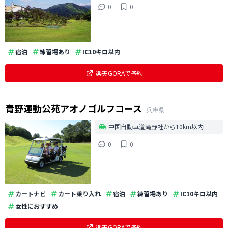
0
0
宿泊
練習場あり
IC10キロ以内
楽天GORAで予約
青野運動公苑アオノゴルフコース
兵庫県
中国自動車道滝野社から10km以内
0
0
カートナビ
カート乗り入れ
宿泊
練習場あり
IC10キロ以内
女性におすすめ
楽天GORAで予約