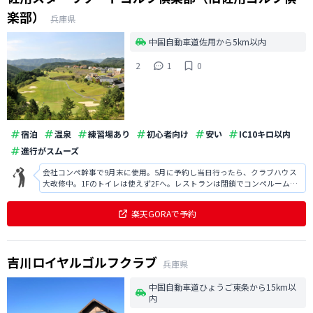
楽部）
兵庫県
中国自動車道佐用から5km以内
2
1
0
宿泊
温泉
練習場あり
初心者向け
安い
IC10キロ以内
進行がスムーズ
会社コンペ幹事で9月末に使用。5月に予約し当日行ったら、クラブハウス
大改修中。1Fのトイレは使えず2Fへ。レストランは閉鎖でコンペルームで
食事。ロッカー横の風呂は使えず、別の建物施設の使用券をくれた。など
など。幹事として直前まで連絡とりあったがこの改修中の連絡はなし。料
楽天GORAで予約
金は変わらず、付近ゴルフ場と同
吉川ロイヤルゴルフクラブ
兵庫県
中国自動車道ひょうご東条から15km以
内