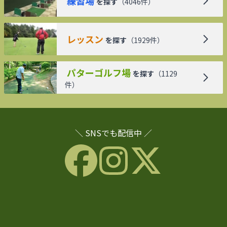
練習場
を探す
（
4046
件）
レッスン
を探す
（
1929
件）
パターゴルフ場
を探す
（
1129
件）
＼ SNSでも配信中 ／