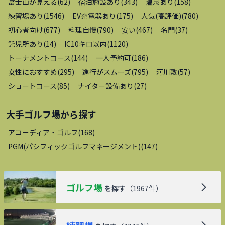
富士山が見える
(
62
)
宿泊施設あり
(
343
)
温泉あり
(
158
)
練習場あり
(
1546
)
EV充電器あり
(
175
)
人気(高評価)
(
780
)
初心者向け
(
677
)
料理自慢
(
790
)
安い
(
467
)
名門
(
37
)
託児所あり
(
14
)
IC10キロ以内
(
1120
)
トーナメントコース
(
144
)
一人予約可
(
186
)
女性におすすめ
(
295
)
進行がスムーズ
(
795
)
河川敷
(
57
)
ショートコース
(
85
)
ナイター設備あり
(
27
)
大手ゴルフ場
から探す
アコーディア・ゴルフ
(
168
)
PGM(パシフィックゴルフマネージメント)
(
147
)
ゴルフ場
を探す
（
1967
件）