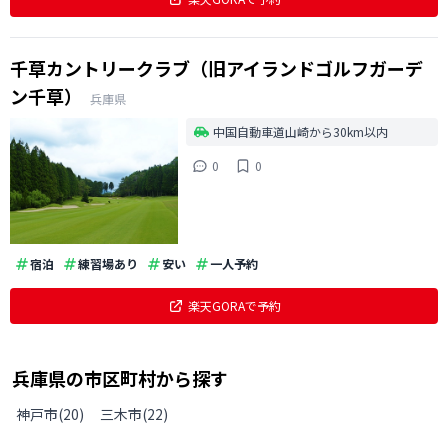
千草カントリークラブ（旧アイランドゴルフガーデ
ン千草）
兵庫県
中国自動車道山崎から30km以内
0
0
宿泊
練習場あり
安い
一人予約
楽天GORAで予約
兵庫県
の
市区町村から探す
神戸市
(
20
)
三木市
(
22
)