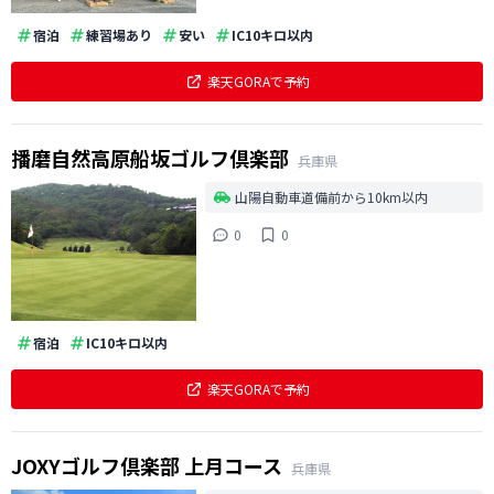
宿泊
練習場あり
安い
IC10キロ以内
楽天GORAで予約
播磨自然高原船坂ゴルフ倶楽部
兵庫県
山陽自動車道備前から10km以内
0
0
宿泊
IC10キロ以内
楽天GORAで予約
JOXYゴルフ倶楽部 上月コース
兵庫県