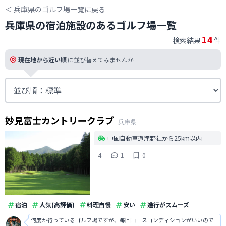
＜
兵庫県のゴルフ場一覧に戻る
兵庫県の宿泊施設のあるゴルフ場一覧
14
検索結果
件
現在地から近い順
に並び替えてみませんか
妙見富士カントリークラブ
兵庫県
中国自動車道滝野社から25km以内
4
1
0
宿泊
人気(高評価)
料理自慢
安い
進行がスムーズ
何度か行っているゴルフ場ですが、毎回コースコンディションがいいので