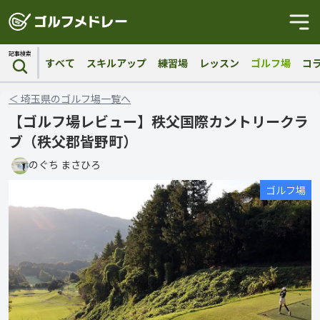
記事検索
すべて
スキルアップ
練習場
レッスン
ゴルフ場
コ
＜
埼玉県
の
ゴルフ場
一覧へ
【ゴルフ場レビュー】秩父国際カントリークラ
ブ（秩父郡皆野町）
のぐち まさひろ
ゴルフ場