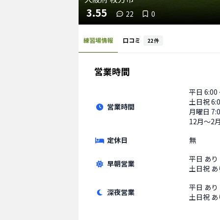
3.55
22
0
練習場情報
口コミ
22
件
営業時間
平日
6:00
土日祝
6:
営業時間
月曜日 7:0
12月〜2月
定休日
無
平日
あり
早朝営業
土日祝
あ
平日
あり
深夜営業
土日祝
あ