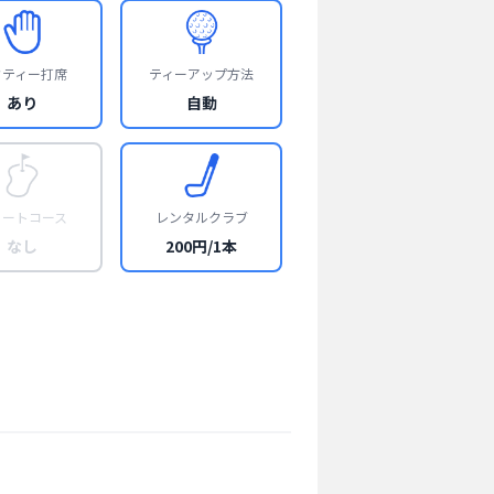
フティー打席
ティーアップ方法
あり
自動
ョートコース
レンタルクラブ
なし
200円/1本