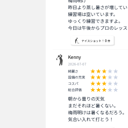
梅雨明け

昨日より蒸し暑さが増してい
練習場は空いています。

ゆっくり練習できますよ。

今日は午後からプロのレッス
0
ナイスショット！
件
Kenny
2026-07-07
綺麗さ
設備の充実
コスパ
総合評価
朝から曇りの天気

まだそれほど暑くない。

梅雨明けは暑くなるだろう。

気合い入れて打とう！