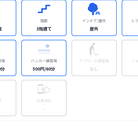
階数
インドア/屋外
レ
席
3階建て
屋外
習場
バンカー練習場
アプローチ練習場
シ
0分
500円/60分
なし
席
打席予約
-