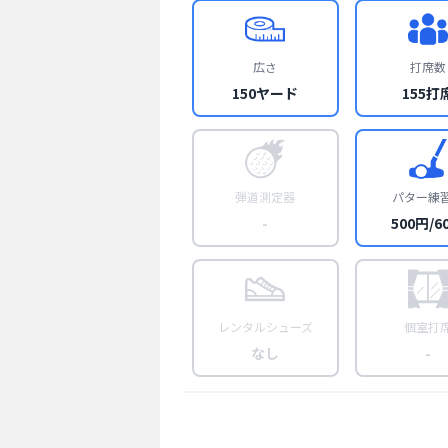
広さ
打席数
150ヤード
155打
弾道測定器
パター練
-
500円/6
レンタルシューズ
個室打
なし
-