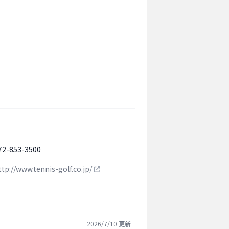
72-853-3500
ttp://www.tennis-golf.co.jp/
2026/7/10
更新