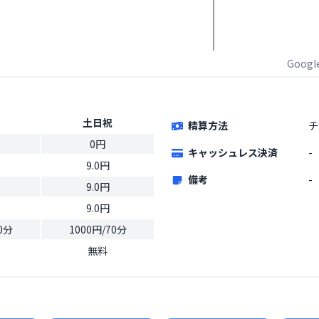
Goog
土日祝
精算方法
チ
0円
キャッシュレス決済
-
9.0円
備考
-
9.0円
9.0円
0分
1000円/70分
無料