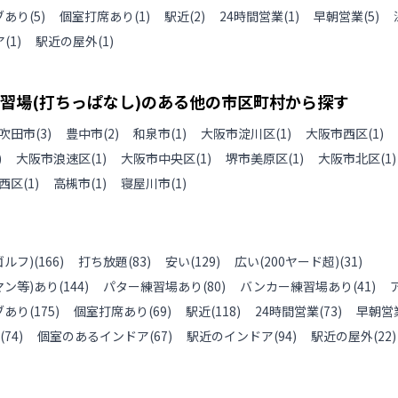
ブあり
(
5
)
個室打席あり
(
1
)
駅近
(
2
)
24時間営業
(
1
)
早朝営業
(
5
)
ア
(
1
)
駅近の屋外
(
1
)
習場(打ちっぱなし)のある
他の
市区町村から探す
吹田市
(
3
)
豊中市
(
2
)
和泉市
(
1
)
大阪市淀川区
(
1
)
大阪市西区
(
1
)
)
大阪市浪速区
(
1
)
大阪市中央区
(
1
)
堺市美原区
(
1
)
大阪市北区
(
1
)
西区
(
1
)
高槻市
(
1
)
寝屋川市
(
1
)
ルフ)
(
166
)
打ち放題
(
83
)
安い
(
129
)
広い(200ヤード超)
(
31
)
ン等)あり
(
144
)
パター練習場あり
(
80
)
バンカー練習場あり
(
41
)
ブあり
(
175
)
個室打席あり
(
69
)
駅近
(
118
)
24時間営業
(
73
)
早朝営
(
74
)
個室のあるインドア
(
67
)
駅近のインドア
(
94
)
駅近の屋外
(
22
)