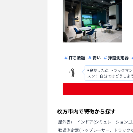
打ち放題
安い
弾道測定器
◾️良かった点 トラックマンなど設
スン！ 自分ではどうしようもない時
工マットの交換時期はい
枚方市
内で特徴から探す
屋外
(
5
)
インドア(シミュレーションゴ
弾道測定器(トップレーサー、トラックマ