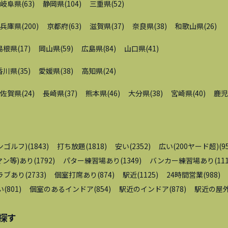
岐阜県
(
63
)
静岡県
(
104
)
三重県
(
52
)
兵庫県
(
200
)
京都府
(
63
)
滋賀県
(
37
)
奈良県
(
38
)
和歌山県
(
26
)
島根県
(
17
)
岡山県
(
59
)
広島県
(
84
)
山口県
(
41
)
香川県
(
35
)
愛媛県
(
38
)
高知県
(
24
)
佐賀県
(
24
)
長崎県
(
37
)
熊本県
(
46
)
大分県
(
38
)
宮崎県
(
40
)
鹿児
ンゴルフ)
(
1843
)
打ち放題
(
1818
)
安い
(
2352
)
広い(200ヤード超)
(
9
ン等)あり
(
1792
)
パター練習場あり
(
1349
)
バンカー練習場あり
(
11
ラブあり
(
2733
)
個室打席あり
(
874
)
駅近
(
1125
)
24時間営業
(
988
)
い
(
801
)
個室のあるインドア
(
854
)
駅近のインドア
(
878
)
駅近の屋
探す