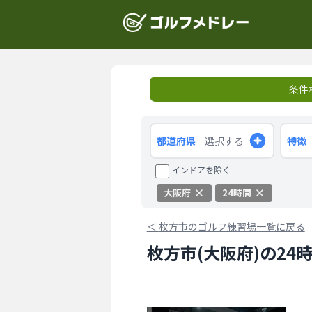
条件
都道府県
選択する
特徴
インドアを除く
大阪府
24時間
＜
枚方市のゴルフ練習場一覧に戻る
枚方市(大阪府)の24