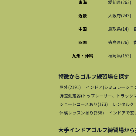
東海
愛知県
(
262
)
近畿
大阪府
(
243
)
中国
鳥取県
(
14
)
四国
徳島県
(
26
)
九州・沖縄
福岡県
(
153
)
特徴から
ゴルフ練習場
を探す
屋外
(
2191
)
インドア(シミュレーショ
弾道測定器(トップレーサー、トラックマ
ショートコースあり
(
173
)
レンタルク
体験レッスンあり
(
366
)
インドアで安
大手インドアゴルフ練習場
から