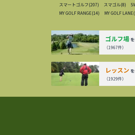
スマートゴルフ
(
207
)
スマゴル
(
8
)
S
MY GOLF RANGE
(
14
)
MY GOLF LANE
(
ゴルフ場
を
（
1967
件）
レッスン
を
（
1929
件）