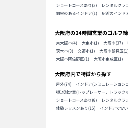
ショートコースあり
(
2
)
レンタルクラ
個室のあるインドア
(
1
)
駅近のインド
大阪府
の
24時間営業のゴルフ練
東大阪市
(
4
)
大東市
(
1
)
大阪市
(
37
)
茨木市
(
3
)
交野市
(
1
)
大阪市鶴見区
(
1
大阪市阿倍野区
(
1
)
大阪市東成区
(
1
)
大阪府
内で特徴から探す
屋外
(
74
)
インドア(シミュレーションゴ
弾道測定器(トップレーサー、トラックマ
ショートコースあり
(
8
)
レンタルクラ
体験レッスンあり
(
15
)
インドアで安い