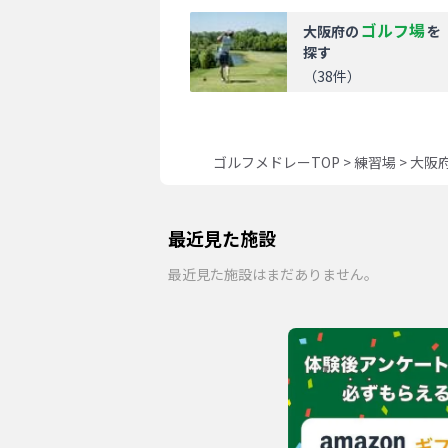
ゴルフ場
大阪府
の
を
探す
（
38
件）
ゴルフメドレーTOP
>
練習場
>
大阪
最近見た施設
最近見た施設はまだありません。