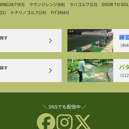
WING24/7
(
43
)
ラウンジレンジ
(
68
)
ラハゴルフ
(
13
)
DOOR TO GOL
21
)
トナリノゴルフ
(
14
)
FiT24
(
43
)
練
探す
（
404
パ
探す
（
112
＼ SNSでも配信中 ／