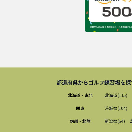
都道府県から
ゴルフ練習場
を探
北海道・東北
北海道
(
115
)
関東
茨城県
(
104
)
信越・北陸
新潟県
(
54
)