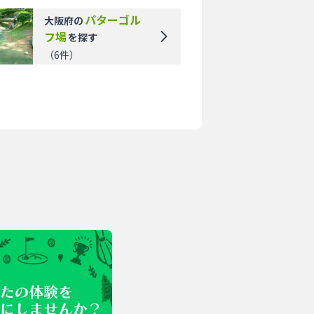
パターゴル
大阪府
の
フ場
を探す
（
6
件）