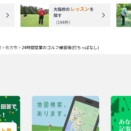
レッスン
大阪府
の
を
探す
（
194
件）
府
>
枚方市
>
24時間営業のゴルフ練習場(打ちっぱなし)