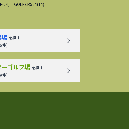
F
(
24
)
GOLFERS24
(
14
)
習場
を探す
6
件）
ターゴルフ場
を探す
9
件）