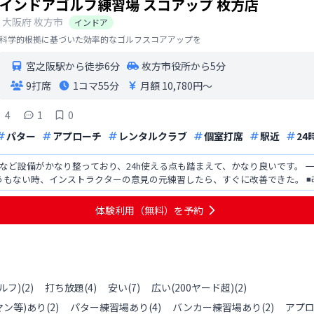
インドアゴルフ練習場 スコアップ 枚方店
大阪府
枚方市
インドア
科学的根拠に基づいた効率的なゴルフスコアアップを
宮之阪駅から徒歩6分
枚方市役所から5分
9打席
1コマ
55分
月額 10,780円〜
4
1
0
パター
アプローチ
レンタルクラブ
個室打席
駅近
24
備がかなり整っており、24h使える点も踏まえて、かなり良いです。 一番嬉しかったのが、ワンポイントレッ
、インストラクターの意見の元練習したら、すぐに改善できた。 ◾️改善点 しかし、利用して思ったのが人
つな
体験利用（無料）を予約
ルフ)
(
2
)
打ち放題
(
4
)
安い
(
7
)
広い(200ヤード超)
(
2
)
ン等)あり
(
2
)
パター練習場あり
(
4
)
バンカー練習場あり
(
2
)
アプ