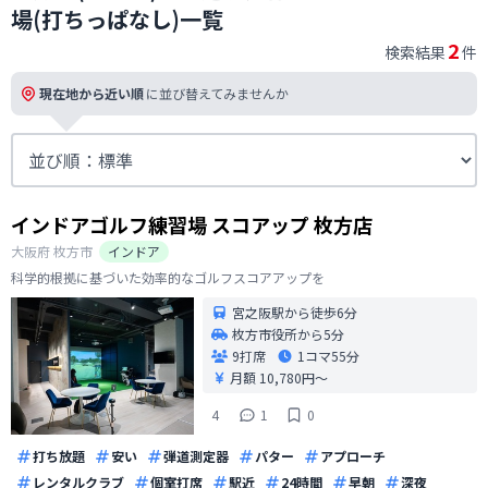
場(打ちっぱなし)一覧
2
検索結果
件
現在地から近い順
に並び替えてみませんか
インドアゴルフ練習場 スコアップ 枚方店
大阪府
枚方市
インドア
科学的根拠に基づいた効率的なゴルフスコアアップを
宮之阪駅から徒歩6分
枚方市役所から5分
9打席
1コマ
55分
月額 10,780円〜
4
1
0
打ち放題
安い
弾道測定器
パター
アプローチ
レンタルクラブ
個室打席
駅近
24時間
早朝
深夜