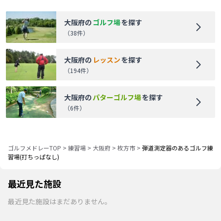
大阪府
の
ゴルフ場
を探す
（
38
件）
大阪府
の
レッスン
を探す
（
194
件）
大阪府
の
パターゴルフ場
を探す
（
6
件）
ゴルフメドレーTOP
>
練習場
>
大阪府
>
枚方市
>
弾道測定器のあるゴルフ練
習場(打ちっぱなし)
最近見た施設
最近見た施設はまだありません。