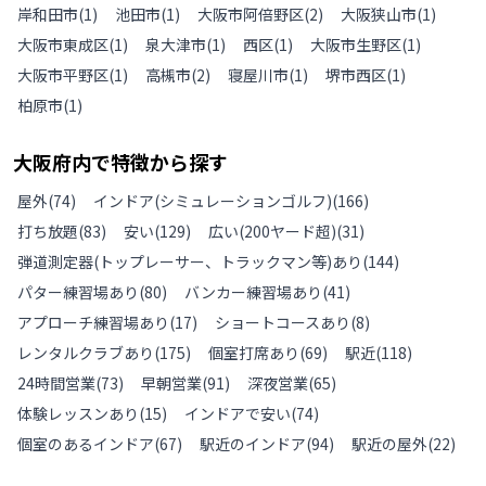
岸和田市
(
1
)
池田市
(
1
)
大阪市阿倍野区
(
2
)
大阪狭山市
(
1
)
大阪市東成区
(
1
)
泉大津市
(
1
)
西区
(
1
)
大阪市生野区
(
1
)
大阪市平野区
(
1
)
高槻市
(
2
)
寝屋川市
(
1
)
堺市西区
(
1
)
柏原市
(
1
)
大阪府
内で特徴から探す
屋外
(
74
)
インドア(シミュレーションゴルフ)
(
166
)
打ち放題
(
83
)
安い
(
129
)
広い(200ヤード超)
(
31
)
弾道測定器(トップレーサー、トラックマン等)あり
(
144
)
パター練習場あり
(
80
)
バンカー練習場あり
(
41
)
アプローチ練習場あり
(
17
)
ショートコースあり
(
8
)
レンタルクラブあり
(
175
)
個室打席あり
(
69
)
駅近
(
118
)
24時間営業
(
73
)
早朝営業
(
91
)
深夜営業
(
65
)
体験レッスンあり
(
15
)
インドアで安い
(
74
)
個室のあるインドア
(
67
)
駅近のインドア
(
94
)
駅近の屋外
(
22
)