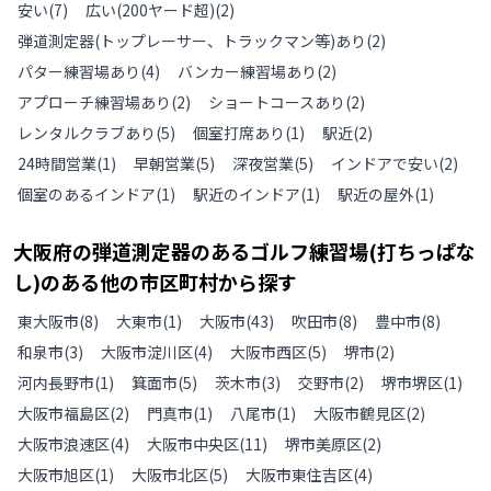
安い
(
7
)
広い(200ヤード超)
(
2
)
弾道測定器(トップレーサー、トラックマン等)あり
(
2
)
パター練習場あり
(
4
)
バンカー練習場あり
(
2
)
アプローチ練習場あり
(
2
)
ショートコースあり
(
2
)
レンタルクラブあり
(
5
)
個室打席あり
(
1
)
駅近
(
2
)
24時間営業
(
1
)
早朝営業
(
5
)
深夜営業
(
5
)
インドアで安い
(
2
)
個室のあるインドア
(
1
)
駅近のインドア
(
1
)
駅近の屋外
(
1
)
大阪府
の
弾道測定器のあるゴルフ練習場(打ちっぱな
し)のある
他の
市区町村から探す
東大阪市
(
8
)
大東市
(
1
)
大阪市
(
43
)
吹田市
(
8
)
豊中市
(
8
)
和泉市
(
3
)
大阪市淀川区
(
4
)
大阪市西区
(
5
)
堺市
(
2
)
河内長野市
(
1
)
箕面市
(
5
)
茨木市
(
3
)
交野市
(
2
)
堺市堺区
(
1
)
大阪市福島区
(
2
)
門真市
(
1
)
八尾市
(
1
)
大阪市鶴見区
(
2
)
大阪市浪速区
(
4
)
大阪市中央区
(
11
)
堺市美原区
(
2
)
大阪市旭区
(
1
)
大阪市北区
(
5
)
大阪市東住吉区
(
4
)