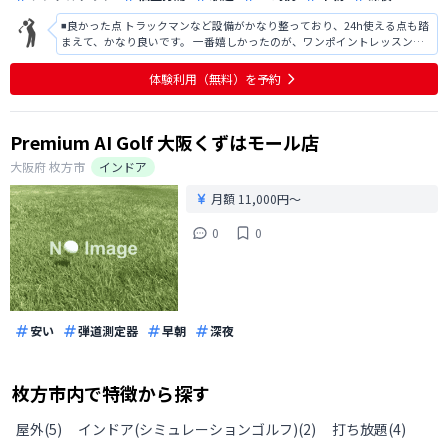
◾️良かった点 トラックマンなど設備がかなり整っており、24h使える点も踏
まえて、かなり良いです。 一番嬉しかったのが、ワンポイントレッスン！
自分ではどうしようもない時、インストラクターの意見の元練習したら、
すぐに改善できた。 ◾️改善点 しかし、利用して思ったのが人工マットの交
体験利用（無料）を予約
換時期はいつな
Premium AI Golf 大阪くずはモール店
大阪府
枚方市
インドア
月額 11,000円〜
0
0
安い
弾道測定器
早朝
深夜
枚方市
内で特徴から探す
屋外
(
5
)
インドア(シミュレーションゴルフ)
(
2
)
打ち放題
(
4
)