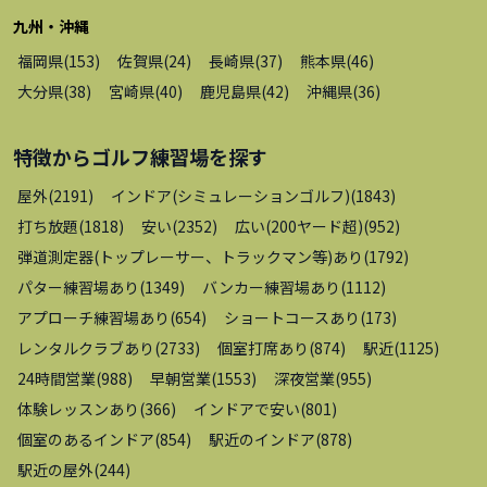
九州・沖縄
福岡県
(
153
)
佐賀県
(
24
)
長崎県
(
37
)
熊本県
(
46
)
大分県
(
38
)
宮崎県
(
40
)
鹿児島県
(
42
)
沖縄県
(
36
)
特徴から
ゴルフ練習場
を探す
屋外
(
2191
)
インドア(シミュレーションゴルフ)
(
1843
)
打ち放題
(
1818
)
安い
(
2352
)
広い(200ヤード超)
(
952
)
弾道測定器(トップレーサー、トラックマン等)あり
(
1792
)
パター練習場あり
(
1349
)
バンカー練習場あり
(
1112
)
アプローチ練習場あり
(
654
)
ショートコースあり
(
173
)
レンタルクラブあり
(
2733
)
個室打席あり
(
874
)
駅近
(
1125
)
24時間営業
(
988
)
早朝営業
(
1553
)
深夜営業
(
955
)
体験レッスンあり
(
366
)
インドアで安い
(
801
)
個室のあるインドア
(
854
)
駅近のインドア
(
878
)
駅近の屋外
(
244
)