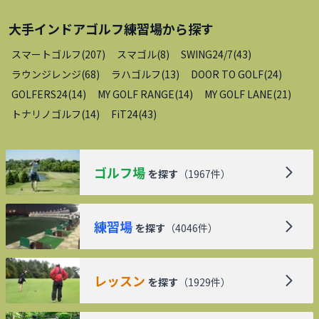
大手インドアゴルフ練習場
から探す
スマートゴルフ
(
207
)
スマゴル
(
8
)
SWING24/7
(
43
)
ラウンジレンジ
(
68
)
ラハゴルフ
(
13
)
DOOR TO GOLF
(
24
)
GOLFERS24
(
14
)
MY GOLF RANGE
(
14
)
MY GOLF LANE
(
21
)
トナリノゴルフ
(
14
)
FiT24
(
43
)
ゴルフ場
を探す
（
1967
件）
練習場
を探す
（
4046
件）
レッスン
を探す
（
1929
件）