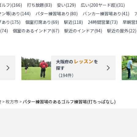
ルフ)
(
166
)
打ち放題
(
83
)
安い
(
129
)
広い(200ヤード超)
(
31
)
ン等)あり
(
144
)
パター練習場あり
(
80
)
バンカー練習場あり
(
41
)
ブあり
(
175
)
個室打席あり
(
69
)
駅近
(
118
)
24時間営業
(
73
)
早朝営
(
74
)
個室のあるインドア
(
67
)
駅近のインドア
(
94
)
駅近の屋外
(
22
)
レッスン
大阪府
の
を
探す
（
194
件）
府
>
枚方市
>
パター練習場のあるゴルフ練習場(打ちっぱなし)