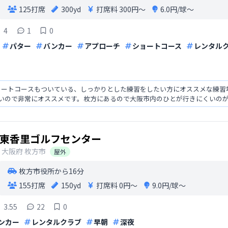
125打席
300yd
打席料
300円〜
6.0円/球〜
4
1
0
パター
バンカー
アプローチ
ショートコース
レンタル
ートコースもついている、しっかりとした練習をしたい方にオススメな練習場
安いので非常にオススメです。枚方にあるので大阪市内のひとが行きにくいの
東香里ゴルフセンター
大阪府
枚方市
屋外
枚方市役所から16分
155打席
150yd
打席料
0円〜
9.0円/球〜
3.55
22
0
ンカー
レンタルクラブ
早朝
深夜