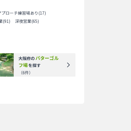
アプローチ練習場あり
(
17
)
業
(
91
)
深夜営業
(
65
)
パターゴル
大阪府
の
フ場
を探す
（
6
件）