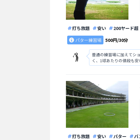
打ち放題
安い
200ヤード超
パター練習場
500円/30分
普通の練習場に加えてショ
く、1球あたりの値段も
打ち放題
安い
パター
バ