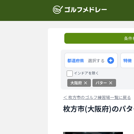
条件
都道府県
選択する
特徴
インドアを除く
大阪府
パター
＜
枚方市のゴルフ練習場一覧に戻る
枚方市(大阪府)のパ