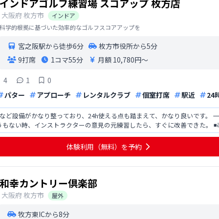
インドアゴルフ練習場 スコアップ 枚方店
大阪府
枚方市
インドア
科学的根拠に基づいた効率的なゴルフスコアアップを
宮之阪駅から徒歩6分
枚方市役所から5分
9打席
1コマ
55分
月額 10,780円〜
4
1
0
パター
アプローチ
レンタルクラブ
個室打席
駅近
24
備がかなり整っており、24h使える点も踏まえて、かなり良いです。 一番嬉しかったのが、ワンポイントレッ
、インストラクターの意見の元練習したら、すぐに改善できた。 ◾️改善点 しかし、利用して思ったのが人
つな
体験利用（無料）を予約
和幸カントリー倶楽部
大阪府
枚方市
屋外
牧方東ICから8分