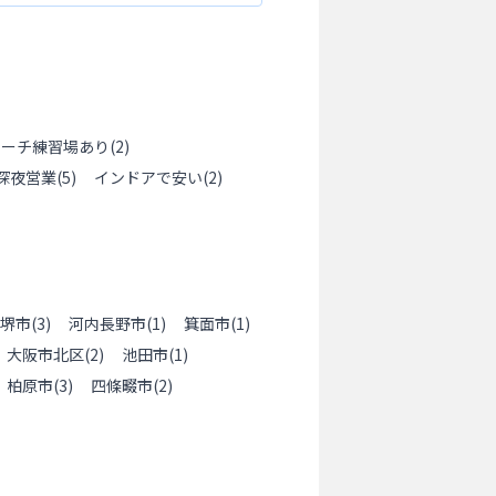
ローチ練習場あり
(
2
)
深夜営業
(
5
)
インドアで安い
(
2
)
堺市
(
3
)
河内長野市
(
1
)
箕面市
(
1
)
大阪市北区
(
2
)
池田市
(
1
)
柏原市
(
3
)
四條畷市
(
2
)