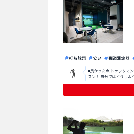
打ち放題
安い
弾道測定器
◾️良かった点 トラックマンなど設
スン！ 自分ではどうしようもない時
工マットの交換時期はい