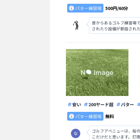
パター練習場
500円/60分
昔からあるゴルフ練習場
されたり設備が新設され
安い
200ヤード超
パター
パター練習場
無料
ゴルフアベニューは、桜
こだけだと思います。打