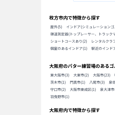
らないので、コスパに優
枚方市
内で特徴から探す
屋外
(
5
)
インドア(シミュレーションゴ
弾道測定器(トップレーサー、トラックマ
ショートコースあり
(
2
)
レンタルクラ
個室のあるインドア
(
1
)
駅近のインド
大阪府
の
パター練習場のあるゴ
東大阪市
(
3
)
大東市
(
2
)
大阪市
(
23
)
茨木市
(
1
)
門真市
(
1
)
八尾市
(
3
)
泉
守口市
(
2
)
大阪市東成区
(
1
)
泉大津市
羽曳野市
(
1
)
大阪府
内で特徴から探す