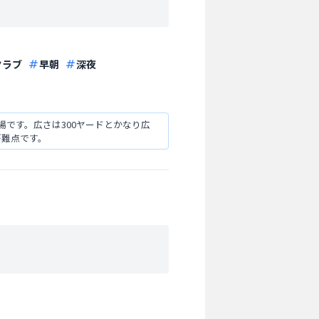
クラブ
早朝
深夜
です。広さは300ヤードとかなり広
が難点です。