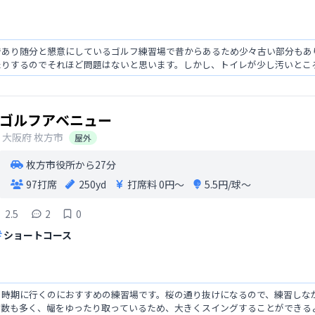
であり随分と懇意にしているゴルフ練習場で昔からあるため少々古い部分もあ
たりするのでそれほど問題はないと思います。しかし、トイレが少し汚いとこ
ゴルフアベニュー
大阪府
枚方市
屋外
枚方市役所から27分
97打席
250yd
打席料
0円〜
5.5円/球〜
2.5
2
0
ショートコース
の時期に行くのにおすすめの練習場です。桜の通り抜けになるので、練習しな
席数も多く、幅をゆったり取っているため、大きくスイングすることができる