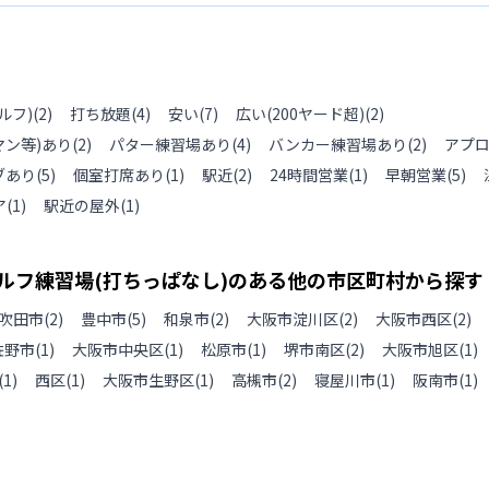
れている練習場だと感じてい
ルフ)
(
2
)
打ち放題
(
4
)
安い
(
7
)
広い(200ヤード超)
(
2
)
ン等)あり
(
2
)
パター練習場あり
(
4
)
バンカー練習場あり
(
2
)
アプ
ブあり
(
5
)
個室打席あり
(
1
)
駅近
(
2
)
24時間営業
(
1
)
早朝営業
(
5
)
ア
(
1
)
駅近の屋外
(
1
)
ルフ練習場(打ちっぱなし)のある
他の
市区町村から探す
吹田市
(
2
)
豊中市
(
5
)
和泉市
(
2
)
大阪市淀川区
(
2
)
大阪市西区
(
2
)
佐野市
(
1
)
大阪市中央区
(
1
)
松原市
(
1
)
堺市南区
(
2
)
大阪市旭区
(
1
)
(
1
)
西区
(
1
)
大阪市生野区
(
1
)
高槻市
(
2
)
寝屋川市
(
1
)
阪南市
(
1
)