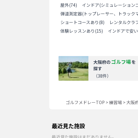
屋外
(
74
)
インドア(シミュレーションゴ
弾道測定器(トップレーサー、トラックマ
ショートコースあり
(
8
)
レンタルクラ
体験レッスンあり
(
15
)
インドアで安い
ゴルフ場
大阪府
の
を
探す
（
38
件）
ゴルフメドレーTOP
>
練習場
>
大阪
最近見た施設
最近見た施設はまだありません。