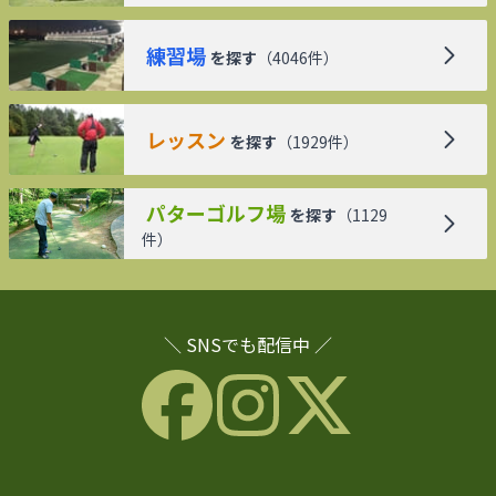
練習場
を探す
（
4046
件）
レッスン
を探す
（
1929
件）
パターゴルフ場
を探す
（
1129
件）
＼ SNSでも配信中 ／