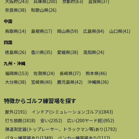
大阪府
(
243
)
兵庫県
(
200
)
京都府
(
63
)
滋賀県
(
37
)
奈良県
(
38
)
和歌山県
(
26
)
中国
鳥取県
(
14
)
島根県
(
17
)
岡山県
(
59
)
広島県
(
84
)
山口県
(
41
)
四国
徳島県
(
26
)
香川県
(
35
)
愛媛県
(
38
)
高知県
(
24
)
九州・沖縄
福岡県
(
153
)
佐賀県
(
24
)
長崎県
(
37
)
熊本県
(
46
)
大分県
(
38
)
宮崎県
(
40
)
鹿児島県
(
42
)
沖縄県
(
36
)
特徴から
ゴルフ練習場
を探す
屋外
(
2191
)
インドア(シミュレーションゴルフ)
(
1843
)
打ち放題
(
1818
)
安い
(
2352
)
広い(200ヤード超)
(
952
)
弾道測定器(トップレーサー、トラックマン等)あり
(
1792
)
パター練習場あり
(
1349
)
バンカー練習場あり
(
1112
)