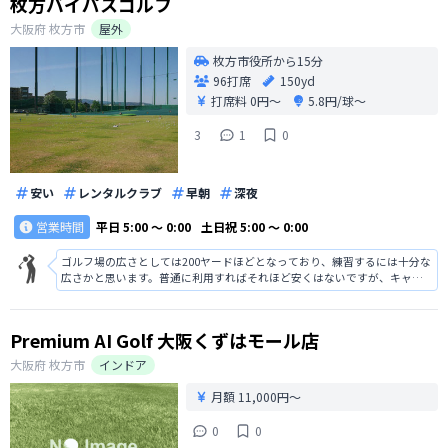
枚方バイパスゴルフ
大阪府
枚方市
屋外
枚方市役所から15分
96打席
150yd
打席料
0円〜
5.8円/球〜
3
1
0
安い
レンタルクラブ
早朝
深夜
営業時間
平日
5:00 〜 0:00
土日祝
5:00 〜 0:00
ゴルフ場の広さとしては200ヤードほどとなっており、練習するには十分な
広さかと思います。普通に利用すればそれほど安くはないですが、キャン
ペーン時期やメンバーになったりすると安くなるので、これらのサービス
を利用するのをおすすめします。打席数が100ほどありかなり広いのも特徴
です。
Premium AI Golf 大阪くずはモール店
大阪府
枚方市
インドア
月額 11,000円〜
0
0