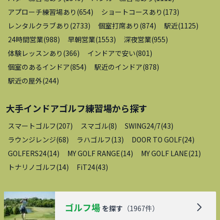
アプローチ練習場あり
(
654
)
ショートコースあり
(
173
)
レンタルクラブあり
(
2733
)
個室打席あり
(
874
)
駅近
(
1125
)
24時間営業
(
988
)
早朝営業
(
1553
)
深夜営業
(
955
)
体験レッスンあり
(
366
)
インドアで安い
(
801
)
個室のあるインドア
(
854
)
駅近のインドア
(
878
)
駅近の屋外
(
244
)
大手インドアゴルフ練習場
から探す
スマートゴルフ
(
207
)
スマゴル
(
8
)
SWING24/7
(
43
)
ラウンジレンジ
(
68
)
ラハゴルフ
(
13
)
DOOR TO GOLF
(
24
)
GOLFERS24
(
14
)
MY GOLF RANGE
(
14
)
MY GOLF LANE
(
21
)
トナリノゴルフ
(
14
)
FiT24
(
43
)
ゴルフ場
を探す
（
1967
件）