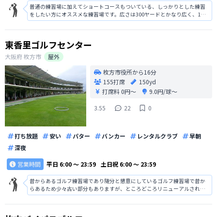
普通の練習場に加えてショートコースもついている、しっかりとした練習
をしたい方にオススメな練習場です。広さは300ヤードとかなり広く、1球
あたりの値段も安いので非常にオススメです。枚方にあるので大阪市内の
ひとが行きにくいのが難点です。
東香里ゴルフセンター
大阪府
枚方市
屋外
枚方市役所から16分
155打席
150yd
打席料
0円〜
9.0円/球〜
3.55
22
0
打ち放題
安い
パター
バンカー
レンタルクラブ
早朝
深夜
営業時間
平日
6:00 〜 23:59
土日祝
6:00 〜 23:59
昔からあるゴルフ練習場であり随分と懇意にしているゴルフ練習場で昔か
らあるため少々古い部分もありますが、ところどころリニューアルされた
り設備が新設されたりするのでそれほど問題はないと思います。しかし、
トイレが少し汚いところは改善してほしいと思いました。