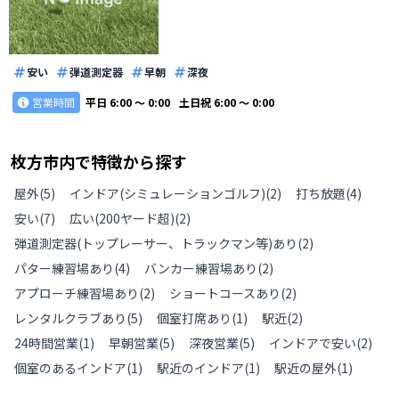
安い
弾道測定器
早朝
深夜
営業時間
平日
6:00 〜 0:00
土日祝
6:00 〜 0:00
枚方市
内で特徴から探す
屋外
(
5
)
インドア(シミュレーションゴルフ)
(
2
)
打ち放題
(
4
)
安い
(
7
)
広い(200ヤード超)
(
2
)
弾道測定器(トップレーサー、トラックマン等)あり
(
2
)
パター練習場あり
(
4
)
バンカー練習場あり
(
2
)
アプローチ練習場あり
(
2
)
ショートコースあり
(
2
)
レンタルクラブあり
(
5
)
個室打席あり
(
1
)
駅近
(
2
)
24時間営業
(
1
)
早朝営業
(
5
)
深夜営業
(
5
)
インドアで安い
(
2
)
個室のあるインドア
(
1
)
駅近のインドア
(
1
)
駅近の屋外
(
1
)