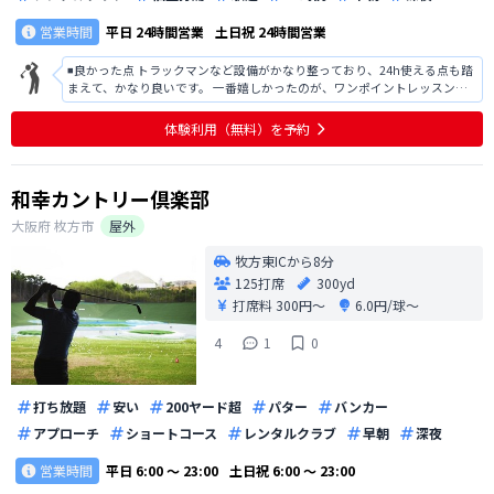
営業時間
平日
24時間営業
土日祝
24時間営業
◾️良かった点 トラックマンなど設備がかなり整っており、24h使える点も踏
まえて、かなり良いです。 一番嬉しかったのが、ワンポイントレッスン！
自分ではどうしようもない時、インストラクターの意見の元練習したら、
すぐに改善できた。 ◾️改善点 しかし、利用して思ったのが人工マットの交
体験利用（無料）を予約
換時期はいつな
和幸カントリー倶楽部
大阪府
枚方市
屋外
牧方東ICから8分
125打席
300yd
打席料
300円〜
6.0円/球〜
4
1
0
打ち放題
安い
200ヤード超
パター
バンカー
アプローチ
ショートコース
レンタルクラブ
早朝
深夜
営業時間
平日
6:00 〜 23:00
土日祝
6:00 〜 23:00