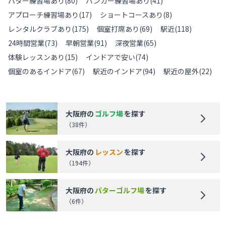
パター練習場あり
(
80
)
バンカー練習場あり
(
41
)
アプローチ練習場あり
(
17
)
ショートコースあり
(
8
)
レンタルクラブあり
(
175
)
個室打席あり
(
69
)
駅近
(
118
)
24時間営業
(
73
)
早朝営業
(
91
)
深夜営業
(
65
)
体験レッスンあり
(
15
)
インドアで安い
(
74
)
個室のあるインドア
(
67
)
駅近のインドア
(
94
)
駅近の屋外
(
22
)
大阪府
の
ゴルフ場
を探す
（
38
件）
大阪府
の
レッスン
を探す
（
194
件）
大阪府
の
パターゴルフ場
を探す
（
6
件）