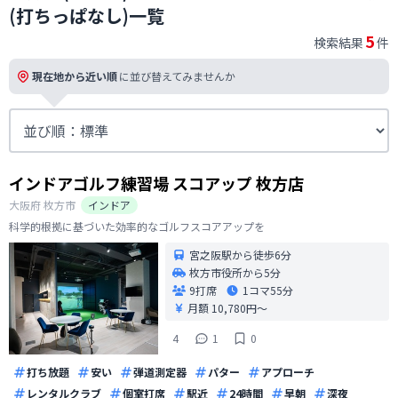
(打ちっぱなし)一覧
5
検索結果
件
現在地から近い順
に並び替えてみませんか
インドアゴルフ練習場 スコアップ 枚方店
大阪府
枚方市
インドア
科学的根拠に基づいた効率的なゴルフスコアアップを
宮之阪駅から徒歩6分
枚方市役所から5分
9打席
1コマ
55分
月額 10,780円〜
4
1
0
打ち放題
安い
弾道測定器
パター
アプローチ
レンタルクラブ
個室打席
駅近
24時間
早朝
深夜