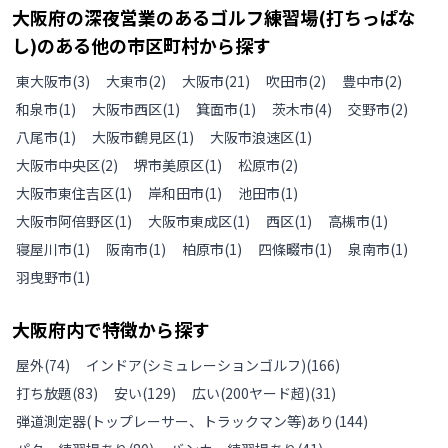
大阪府
の
深夜営業のあるゴルフ練習場(打ちっぱな
し)のある
他の
市区町村から探す
東大阪市
(
3
)
大東市
(
2
)
大阪市
(
21
)
吹田市
(
2
)
豊中市
(
2
)
和泉市
(
1
)
大阪市西区
(
1
)
箕面市
(
1
)
茨木市
(
4
)
交野市
(
2
)
八尾市
(
1
)
大阪市鶴見区
(
1
)
大阪市浪速区
(
1
)
大阪市中央区
(
2
)
堺市美原区
(
1
)
松原市
(
2
)
大阪市東住吉区
(
1
)
岸和田市
(
1
)
池田市
(
1
)
大阪市阿倍野区
(
1
)
大阪市東成区
(
1
)
西区
(
1
)
高槻市
(
1
)
寝屋川市
(
1
)
阪南市
(
1
)
柏原市
(
1
)
四條畷市
(
1
)
泉南市
(
1
)
羽曳野市
(
1
)
大阪府
内で特徴から探す
屋外
(
74
)
インドア(シミュレーションゴルフ)
(
166
)
打ち放題
(
83
)
安い
(
129
)
広い(200ヤード超)
(
31
)
弾道測定器(トップレーサー、トラックマン等)あり
(
144
)