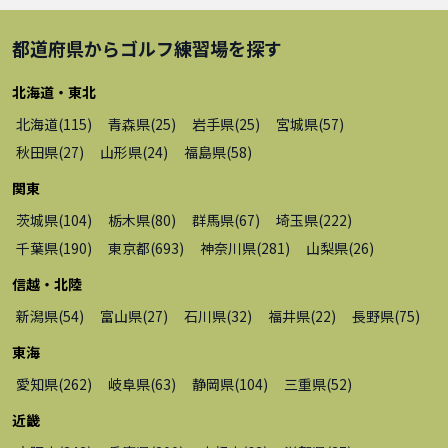
都道府県から
ゴルフ練習場
を探す
北海道・東北
北海道
(
115
)
青森県
(
25
)
岩手県
(
25
)
宮城県
(
57
)
秋田県
(
27
)
山形県
(
24
)
福島県
(
58
)
関東
茨城県
(
104
)
栃木県
(
80
)
群馬県
(
67
)
埼玉県
(
222
)
千葉県
(
190
)
東京都
(
693
)
神奈川県
(
281
)
山梨県
(
26
)
信越・北陸
新潟県
(
54
)
富山県
(
27
)
石川県
(
32
)
福井県
(
22
)
長野県
(
75
)
東海
愛知県
(
262
)
岐阜県
(
63
)
静岡県
(
104
)
三重県
(
52
)
近畿