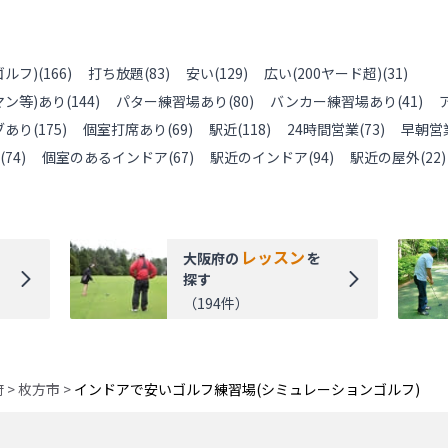
ルフ)
(
166
)
打ち放題
(
83
)
安い
(
129
)
広い(200ヤード超)
(
31
)
ン等)あり
(
144
)
パター練習場あり
(
80
)
バンカー練習場あり
(
41
)
ブあり
(
175
)
個室打席あり
(
69
)
駅近
(
118
)
24時間営業
(
73
)
早朝営
(
74
)
個室のあるインドア
(
67
)
駅近のインドア
(
94
)
駅近の屋外
(
22
)
レッスン
大阪府
の
を
探す
（
194
件）
府
>
枚方市
>
インドアで安いゴルフ練習場(シミュレーションゴルフ)