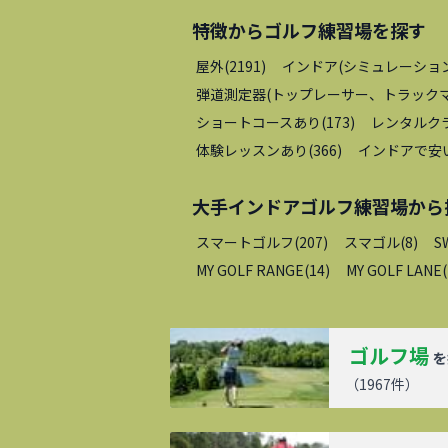
特徴から
ゴルフ練習場
を探す
屋外
(
2191
)
インドア(シミュレーショ
弾道測定器(トップレーサー、トラックマ
ショートコースあり
(
173
)
レンタルク
体験レッスンあり
(
366
)
インドアで安
大手インドアゴルフ練習場
から
スマートゴルフ
(
207
)
スマゴル
(
8
)
S
MY GOLF RANGE
(
14
)
MY GOLF LANE
(
ゴルフ場
を
（
1967
件）