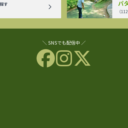
パ
探す
（
112
＼ SNSでも配信中 ／