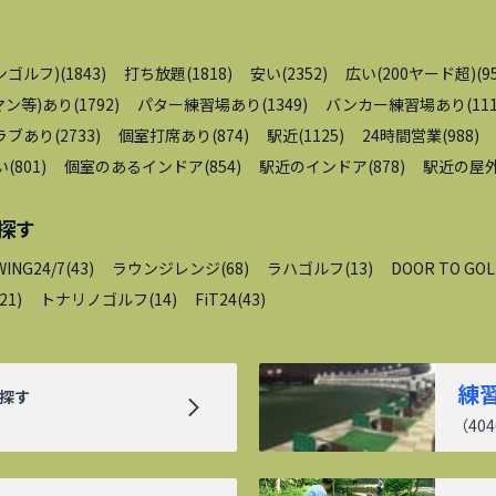
ンゴルフ)
(
1843
)
打ち放題
(
1818
)
安い
(
2352
)
広い(200ヤード超)
(
9
ン等)あり
(
1792
)
パター練習場あり
(
1349
)
バンカー練習場あり
(
11
ラブあり
(
2733
)
個室打席あり
(
874
)
駅近
(
1125
)
24時間営業
(
988
)
い
(
801
)
個室のあるインドア
(
854
)
駅近のインドア
(
878
)
駅近の屋
探す
WING24/7
(
43
)
ラウンジレンジ
(
68
)
ラハゴルフ
(
13
)
DOOR TO GOL
21
)
トナリノゴルフ
(
14
)
FiT24
(
43
)
練
探す
（
404