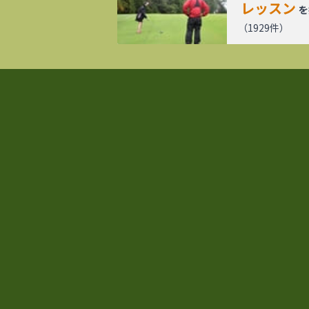
レッスン
を
（
1929
件）