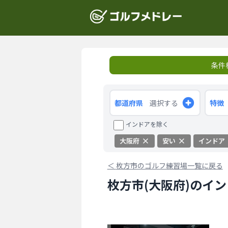
条件
都道府県
選択する
特徴
インドアを除く
大阪府
安い
インドア
＜
枚方市のゴルフ練習場一覧に戻る
枚方市(大阪府)のイ