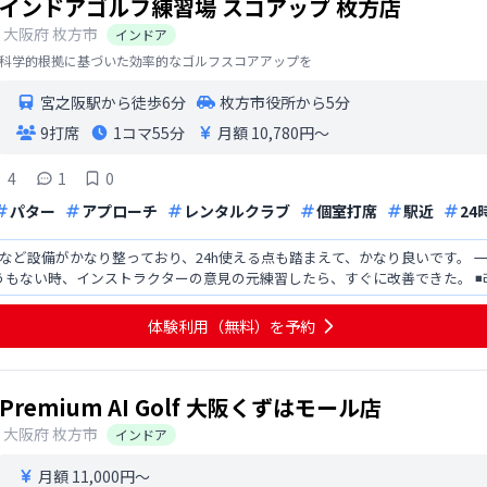
インドアゴルフ練習場 スコアップ 枚方店
大阪府
枚方市
インドア
科学的根拠に基づいた効率的なゴルフスコアアップを
宮之阪駅から徒歩6分
枚方市役所から5分
9打席
1コマ
55分
月額 10,780円〜
4
1
0
パター
アプローチ
レンタルクラブ
個室打席
駅近
24
備がかなり整っており、24h使える点も踏まえて、かなり良いです。 一番嬉しかったのが、ワンポイントレッ
、インストラクターの意見の元練習したら、すぐに改善できた。 ◾️改善点 しかし、利用して思ったのが人
つな
体験利用（無料）を予約
Premium AI Golf 大阪くずはモール店
大阪府
枚方市
インドア
月額 11,000円〜