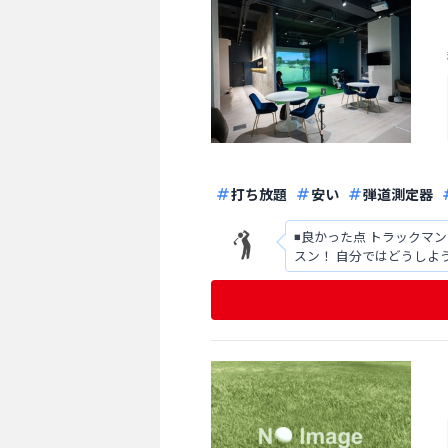
打ち放題
安い
弾道測定器
◾️良かった点 トラックマンなど設
スン！ 自分ではどうしようもない時
工マットの交換時期はい