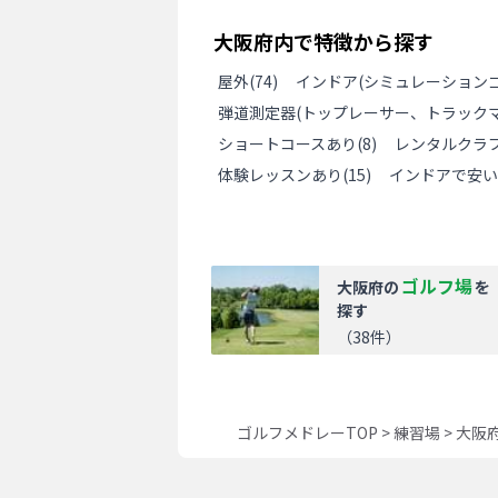
大阪府
内で特徴から探す
屋外
(
74
)
インドア(シミュレーションゴ
弾道測定器(トップレーサー、トラックマ
ショートコースあり
(
8
)
レンタルクラ
体験レッスンあり
(
15
)
インドアで安い
ゴルフ場
大阪府
の
を
探す
（
38
件）
ゴルフメドレーTOP
>
練習場
>
大阪