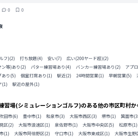
0
0
夜
ルフ)
(
2
)
打ち放題
(
4
)
安い
(
7
)
広い(200ヤード超)
(
2
)
ン等)あり
(
2
)
パター練習場あり
(
4
)
バンカー練習場あり
(
2
)
アプ
ブあり
(
5
)
個室打席あり
(
1
)
駅近
(
2
)
24時間営業
(
1
)
早朝営業
(
5
)
ア
(
1
)
駅近の屋外
(
1
)
練習場(シミュレーションゴルフ)のある
他の
市区町村か
吹田市
(
6
)
豊中市
(
1
)
和泉市
(
3
)
大阪市西区
(
3
)
堺市
(
1
)
箕面市
(
3
見区
(
2
)
大阪市浪速区
(
1
)
泉佐野市
(
1
)
大阪市中央区
(
5
)
松原市
(
1
)
市
(
1
)
大阪市阿倍野区
(
2
)
守口市
(
1
)
大阪市東成区
(
1
)
大阪市生野