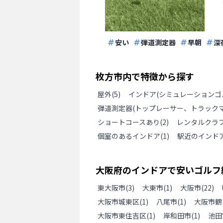
安い
弾道測定器
早朝
深
枚方市
内で特徴から探す
屋外
(
5
)
インドア(シミュレーションゴ
弾道測定器(トップレーサー、トラックマ
ショートコースあり
(
2
)
レンタルクラ
個室のあるインドア
(
1
)
駅近のインド
大阪府
の
インドアで安いゴルフ
東大阪市
(
3
)
大東市
(
1
)
大阪市
(
22
)
大阪市城東区
(
1
)
八尾市
(
1
)
大阪市鶴
大阪市東住吉区
(
1
)
岸和田市
(
1
)
池田