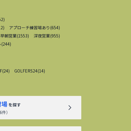
52
)
12
)
アプローチ練習場あり
(
654
)
早朝営業
(
1553
)
深夜営業
(
955
)
外
(
244
)
F
(
24
)
GOLFERS24
(
14
)
習場
を探す
6
件）