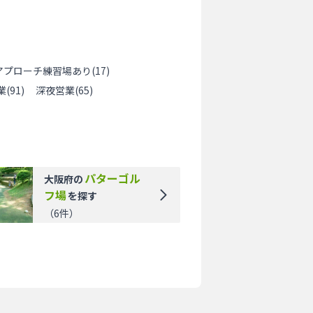
アプローチ練習場あり
(
17
)
業
(
91
)
深夜営業
(
65
)
パターゴル
大阪府
の
フ場
を探す
（
6
件）