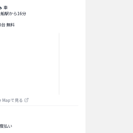
車
大船駅から16分
0台 無料
le Mapで見る
度払い