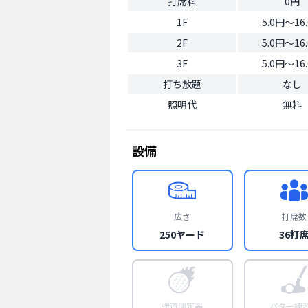
打席料
0円
1F
5.0円〜16
2F
5.0円〜16
3F
5.0円〜16
打ち放題
なし
照明代
無料
設備
広さ
打席数
250ヤード
36打
弾道測定器
パター練