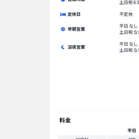
土日祝
6:
定休日
不定休
平日
なし
早朝営業
土日祝
な
平日
なし
深夜営業
土日祝
な
料金
平日