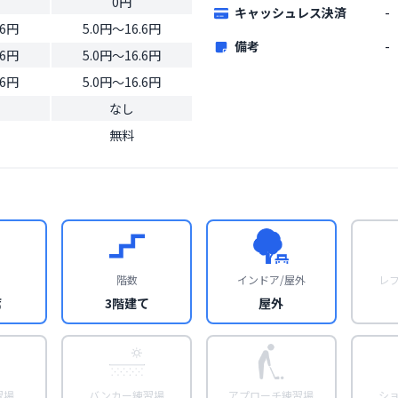
0円
キャッシュレス決済
-
.6円
5.0円〜16.6円
備考
-
.6円
5.0円〜16.6円
.6円
5.0円〜16.6円
なし
無料
階数
インドア/屋外
レ
席
3階建て
屋外
習場
バンカー練習場
アプローチ練習場
シ