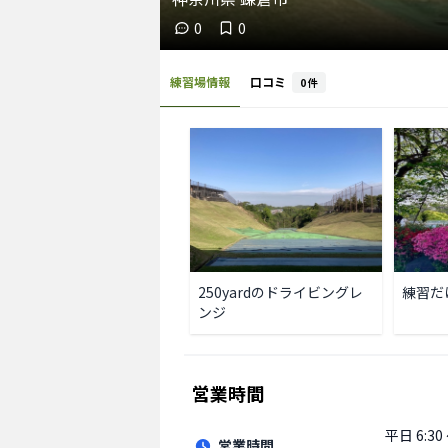
0
0
練習場情報
口コミ
0
件
練習だ
250yardのドライビングレ
ンジ
営業時間
平日
6:30
営業時間