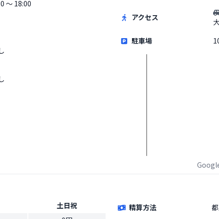
30 〜 18:00
アクセス
駐車場
1
し
し
Goog
土日祝
精算方法
都