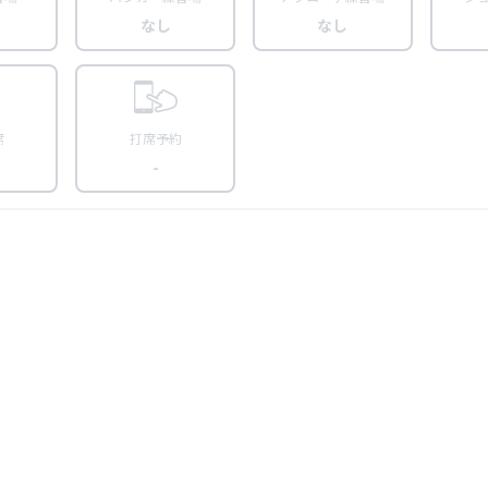
なし
なし
席
打席予約
-