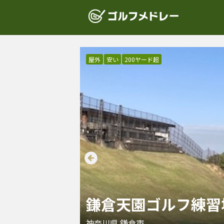
屋外
安い
200ヤード超
鎌倉天園ゴルフ練習
神奈川県
鎌倉市