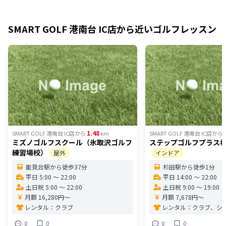
SMART GOLF 港南台 IC店
から近いゴルフレッスン
1.48
SMART GOLF 港南台 IC店
から
km
SMART GOLF 港南台 IC店
から
ミズノゴルフスクール（氷取沢ゴルフ
ステップゴルフプラス
練習場校）
屋外
インドア
能見台駅から徒歩37分
杉田駅から徒歩1分
平日 5:00 〜 22:00
平日 14:00 〜 22:00
土日祝 5:00 〜 22:00
土日祝 9:00 〜 19:00
月額 16,280円〜
月額 7,678円〜
レンタル：
クラブ
レンタル：
クラブ、シ
0
0
0
0