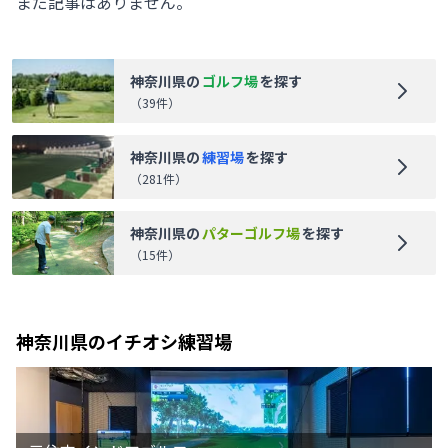
まだ記事はありません。
神奈川県
の
ゴルフ場
を探す
（
39
件）
神奈川県
の
練習場
を探す
（
281
件）
神奈川県
の
パターゴルフ場
を探す
（
15
件）
神奈川県
のイチオシ練習場