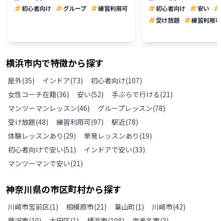
初心者向け
グループ
練習利用可
初心者向け
安い
受け放題
練習利用可
横浜市
内で特徴から探す
屋外
(
35
)
インドア
(
73
)
初心者向け
(
107
)
女性コーチ在籍
(
36
)
安い
(
52
)
手ぶらで行ける
(
21
)
マンツーマンレッスン
(
46
)
グループレッスン
(
78
)
受け放題
(
48
)
練習利用可
(
97
)
駅近
(
78
)
体験レッスンあり
(
29
)
単発レッスンあり
(
19
)
初心者向けで安い
(
51
)
インドアで安い
(
33
)
マンツーマンで安い
(
21
)
神奈川県
の
市区町村から探す
川崎市宮前区
(
1
)
相模原市
(
21
)
葉山町
(
1
)
川崎市
(
42
)
藤沢市
(
10
)
大田区
(
1
)
横浜市
(
108
)
海老名市
(
3
)