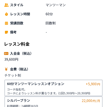
スタイル
マンツーマン
レッスン時間
60分
受講回数
回数制
備考
-
レッスン料金
入会金（税込）
39,600円
会費（税込）
チケット制
60分マンツーマンレッスンオプション
+
5,900
円
コーチ指名可。

コーチによりレッスン料が異なります。(1回5,900円〜20,900円)

シルバープラン
22,000
※レッスン最低価格

円
/月
GARDEN店:7,900円

利用時間：24時間365日
