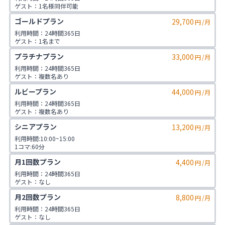
23区内店舗:6,900円

ゲスト：1名様同伴可能
23区外店舗:5,900円
ゴールドプラン
29,700
円
/月
利用時間：24時間365日

ゲスト：1名まで

1日2コマ予約可
プラチナプラン
33,000
円
/月
利用時間：24時間365日

ゲスト：複数名あり

1日2コマ予約可
ルビープラン
44,000
円
/月
利用時間：24時間365日

ゲスト：複数名あり

1日3コマ予約可
シニアプラン
13,200
円
/月
利用時間:10:00~15:00

1コマ:60分

対象年齢:60歳以上

月1回数プラン
4,400
ゲスト:無し
円
/月
利用時間：24時間365日

ゲスト：なし
月2回数プラン
8,800
円
/月
利用時間：24時間365日

ゲスト：なし