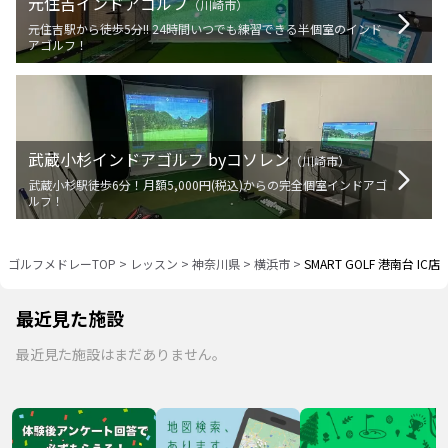
元住吉インドアゴルフ
（
川崎市
）
元住吉駅から徒歩5分!! 24時間いつでも練習できる半個室のインド
アゴルフ！
武蔵小杉インドアゴルフ byコソレン
（
川崎市
）
武蔵小杉駅徒歩6分！月額5,000円(税込)からの完全個室インドアゴ
ルフ！
ゴルフメドレーTOP
>
レッスン
>
神奈川県
>
横浜市
>
SMART GOLF 港南台 IC店
最近見た施設
最近見た施設はまだありません。