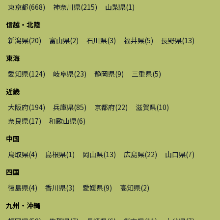
東京都
(
668
)
神奈川県
(
215
)
山梨県
(
1
)
信越・北陸
新潟県
(
20
)
富山県
(
2
)
石川県
(
3
)
福井県
(
5
)
長野県
(
13
)
東海
愛知県
(
124
)
岐阜県
(
23
)
静岡県
(
9
)
三重県
(
5
)
近畿
大阪府
(
194
)
兵庫県
(
85
)
京都府
(
22
)
滋賀県
(
10
)
奈良県
(
17
)
和歌山県
(
6
)
中国
鳥取県
(
4
)
島根県
(
1
)
岡山県
(
13
)
広島県
(
22
)
山口県
(
7
)
四国
徳島県
(
4
)
香川県
(
3
)
愛媛県
(
9
)
高知県
(
2
)
九州・沖縄