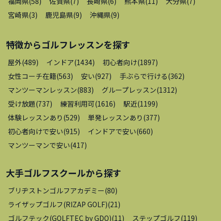
福岡県
(
58
)
佐賀県
(
7
)
長崎県
(
6
)
熊本県
(
11
)
大分県
(
7
)
宮崎県
(
3
)
鹿児島県
(
9
)
沖縄県
(
9
)
特徴から
ゴルフレッスン
を探す
屋外
(
489
)
インドア
(
1434
)
初心者向け
(
1897
)
女性コーチ在籍
(
563
)
安い
(
927
)
手ぶらで行ける
(
362
)
マンツーマンレッスン
(
883
)
グループレッスン
(
1312
)
受け放題
(
737
)
練習利用可
(
1616
)
駅近
(
1199
)
体験レッスンあり
(
529
)
単発レッスンあり
(
377
)
初心者向けで安い
(
915
)
インドアで安い
(
660
)
マンツーマンで安い
(
417
)
大手ゴルフスクール
から探す
ブリヂストンゴルフアカデミー
(
80
)
ライザップゴルフ(RIZAP GOLF)
(
21
)
ゴルフテック(GOLFTEC by GDO)
(
11
)
ステップゴルフ
(
119
)