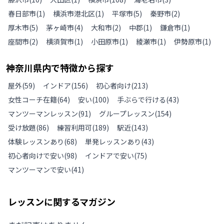
春日部市
(
1
)
横浜市港北区
(
1
)
平塚市
(
5
)
秦野市
(
2
)
厚木市
(
5
)
茅ヶ崎市
(
4
)
大和市
(
2
)
中郡
(
1
)
鎌倉市
(
1
)
座間市
(
2
)
横須賀市
(
1
)
小田原市
(
1
)
綾瀬市
(
1
)
伊勢原市
(
1
)
神奈川県
内で特徴から探す
屋外
(
59
)
インドア
(
156
)
初心者向け
(
213
)
女性コーチ在籍
(
64
)
安い
(
100
)
手ぶらで行ける
(
43
)
マンツーマンレッスン
(
91
)
グループレッスン
(
154
)
受け放題
(
86
)
練習利用可
(
189
)
駅近
(
143
)
体験レッスンあり
(
68
)
単発レッスンあり
(
43
)
初心者向けで安い
(
98
)
インドアで安い
(
75
)
マンツーマンで安い
(
41
)
レッスンに関するマガジン