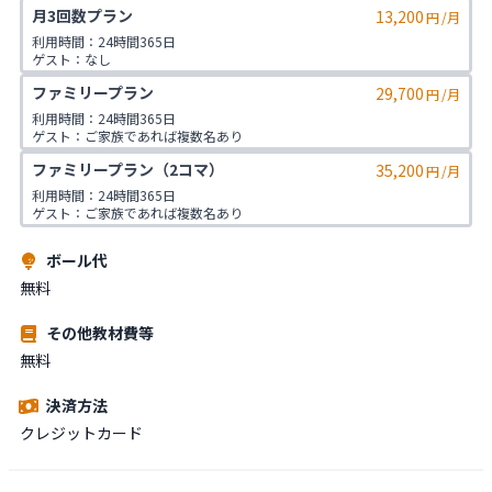
月3回数プラン
13,200
円
/月
利用時間：24時間365日

ゲスト：なし
ファミリープラン
29,700
円
/月
利用時間：24時間365日

ゲスト：ご家族であれば複数名あり

※ご入会時にご家族名の登録をお願いしております。二親等までのご家
ファミリープラン（2コマ）
35,200
族が対象です。
円
/月
利用時間：24時間365日

ゲスト：ご家族であれば複数名あり

※ご入会時にご家族名の登録をお願いしております。二親等までのご家
族が対象です。
ボール代
無料
その他教材費等
無料
決済方法
クレジットカード