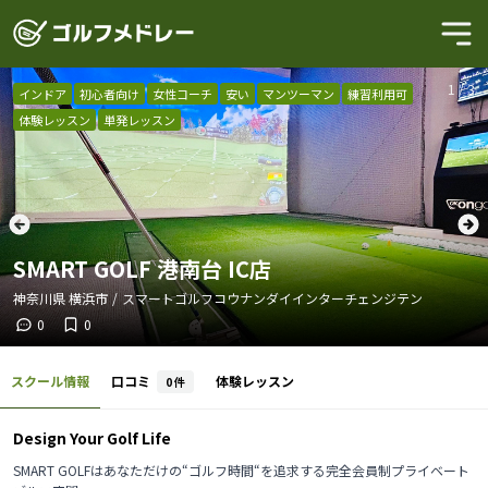
1
/
3
インドア
初心者向け
女性コーチ
安い
マンツーマン
練習利用可
体験レッスン
単発レッスン
SMART GOLF 港南台 IC店
神奈川県
横浜市
/
スマートゴルフコウナンダイインターチェンジテン
0
0
スクール情報
口コミ
体験レッスン
0
件
Design Your Golf Life
SMART GOLFはあなただけの“ゴルフ時間“を追求する完全会員制プライベート