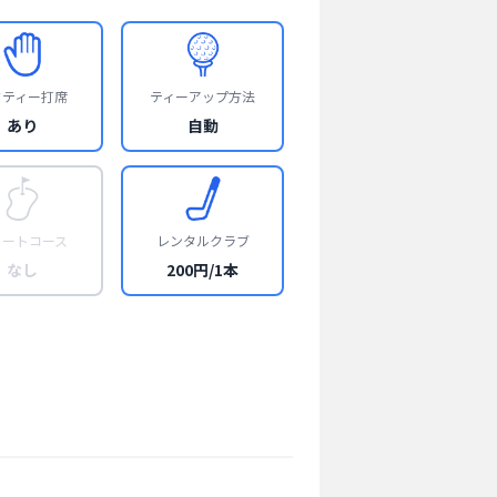
フティー打席
ティーアップ方法
あり
自動
ョートコース
レンタルクラブ
なし
200円/1本