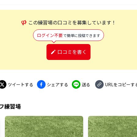
この
練習場
の口コミを募集しています！
ログイン不要
で簡単に投稿できます
口コミを書く
ツイートする
シェアする
送る
URLをコピーす
フ練習場