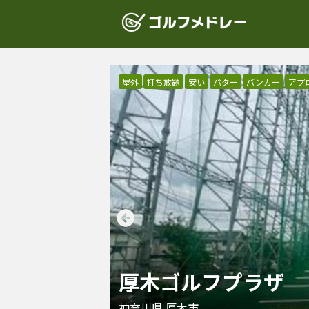
屋外
打ち放題
安い
パター
バンカー
アプ
厚木ゴルフプラザ
神奈川県
厚木市