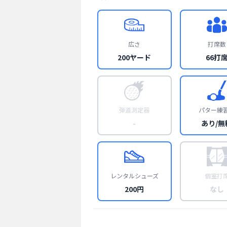
広さ
打席数
200ヤード
66打
弾道測定器
パター練
-
あり/無
レンタルシューズ
個室打
200円
なし