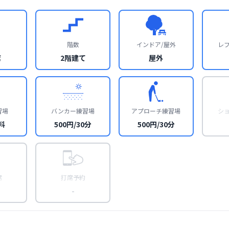
階数
インドア/屋外
レ
席
2階建て
屋外
習場
バンカー練習場
アプローチ練習場
シ
料
500円/30分
500円/30分
席
打席予約
-