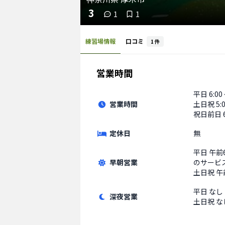
3
1
1
練習場情報
口コミ
1
件
営業時間
平日
6:00
営業時間
土日祝
5:
祝日前日 6:
定休日
無
平日
午前
早朝営業
のサービ
土日祝
午
平日
なし
深夜営業
土日祝
な