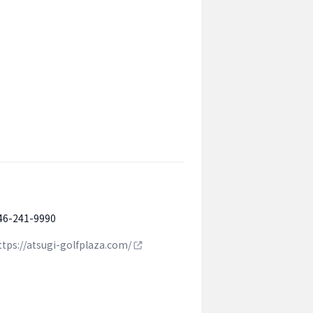
46-241-9990
ttps://atsugi-golfplaza.com/