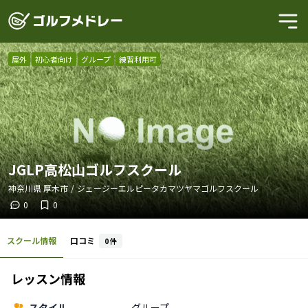
屋外
初心者向け
グループ
練習利用可
JGLP高松山ゴルフスクール
神奈川県
厚木市
/
ジェージーエルピータカマツヤマゴルフスクール
0
0
スクール情報
口コミ
0
件
レッスン情報
スタイル
グループ