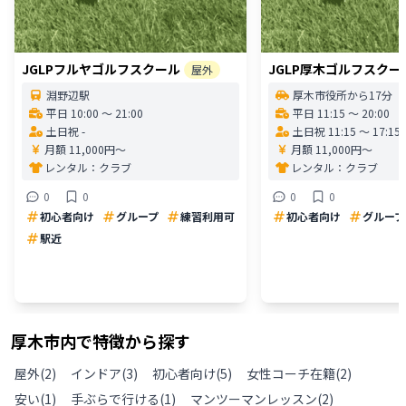
JGLPフルヤゴルフスクール
JGLP厚木ゴルフスクー
屋外
淵野辺駅
厚木市役所から17分
平日 10:00 〜 21:00
平日 11:15 〜 20:00
土日祝 -
土日祝 11:15 〜 17:15
月額 11,000円〜
月額 11,000円〜
レンタル：
クラブ
レンタル：
クラブ
0
0
0
0
初心者向け
グループ
練習利用可
初心者向け
グループ
駅近
厚木市
内で特徴から探す
屋外
(
2
)
インドア
(
3
)
初心者向け
(
5
)
女性コーチ在籍
(
2
)
安い
(
1
)
手ぶらで行ける
(
1
)
マンツーマンレッスン
(
2
)