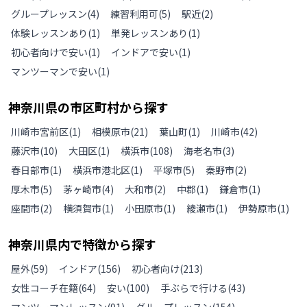
グループレッスン
(
4
)
練習利用可
(
5
)
駅近
(
2
)
体験レッスンあり
(
1
)
単発レッスンあり
(
1
)
初心者向けで安い
(
1
)
インドアで安い
(
1
)
マンツーマンで安い
(
1
)
神奈川県
の
市区町村から探す
川崎市宮前区
(
1
)
相模原市
(
21
)
葉山町
(
1
)
川崎市
(
42
)
藤沢市
(
10
)
大田区
(
1
)
横浜市
(
108
)
海老名市
(
3
)
春日部市
(
1
)
横浜市港北区
(
1
)
平塚市
(
5
)
秦野市
(
2
)
厚木市
(
5
)
茅ヶ崎市
(
4
)
大和市
(
2
)
中郡
(
1
)
鎌倉市
(
1
)
座間市
(
2
)
横須賀市
(
1
)
小田原市
(
1
)
綾瀬市
(
1
)
伊勢原市
(
1
)
神奈川県
内で特徴から探す
屋外
(
59
)
インドア
(
156
)
初心者向け
(
213
)
女性コーチ在籍
(
64
)
安い
(
100
)
手ぶらで行ける
(
43
)