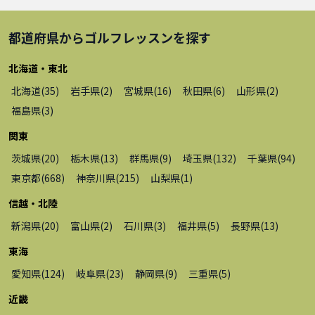
都道府県から
ゴルフレッスン
を探す
北海道・東北
北海道
(
35
)
岩手県
(
2
)
宮城県
(
16
)
秋田県
(
6
)
山形県
(
2
)
福島県
(
3
)
関東
茨城県
(
20
)
栃木県
(
13
)
群馬県
(
9
)
埼玉県
(
132
)
千葉県
(
94
)
東京都
(
668
)
神奈川県
(
215
)
山梨県
(
1
)
信越・北陸
新潟県
(
20
)
富山県
(
2
)
石川県
(
3
)
福井県
(
5
)
長野県
(
13
)
東海
愛知県
(
124
)
岐阜県
(
23
)
静岡県
(
9
)
三重県
(
5
)
近畿