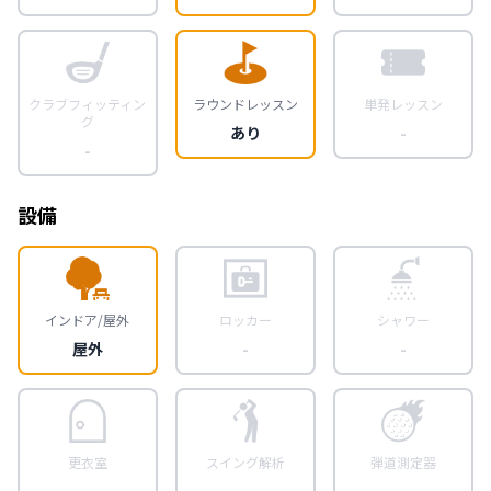
クラブフィッティン
ラウンドレッスン
単発レッスン
グ
あり
-
-
設備
インドア/屋外
ロッカー
シャワー
屋外
-
-
更衣室
スイング解析
弾道測定器
-
-
-