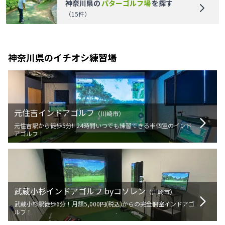
神奈川県
の
パターゴルフ場
を探す
（
15
件）
神奈川県
のイチオシ練習場
元住吉インドアゴルフ
（
川崎市
）
元住吉駅から徒歩5分!! 24時間いつでも練習できる半個室のインド
アゴルフ！
武蔵小杉インドアゴルフ byコソレン
（
川崎市
）
武蔵小杉駅徒歩6分！月額5,000円(税込)からの完全個室インドアゴ
ルフ！