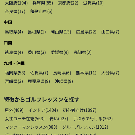
大阪府
(
194
)
兵庫県
(
85
)
京都府
(
22
)
滋賀県
(
10
)
奈良県
(
17
)
和歌山県
(
6
)
中国
鳥取県
(
4
)
島根県
(
1
)
岡山県
(
13
)
広島県
(
22
)
山口県
(
7
)
四国
徳島県
(
4
)
香川県
(
3
)
愛媛県
(
9
)
高知県
(
2
)
九州・沖縄
福岡県
(
58
)
佐賀県
(
7
)
長崎県
(
6
)
熊本県
(
11
)
大分県
(
7
)
宮崎県
(
3
)
鹿児島県
(
9
)
沖縄県
(
9
)
特徴から
ゴルフレッスン
を探す
屋外
(
489
)
インドア
(
1434
)
初心者向け
(
1897
)
女性コーチ在籍
(
563
)
安い
(
927
)
手ぶらで行ける
(
362
)
マンツーマンレッスン
(
883
)
グループレッスン
(
1312
)