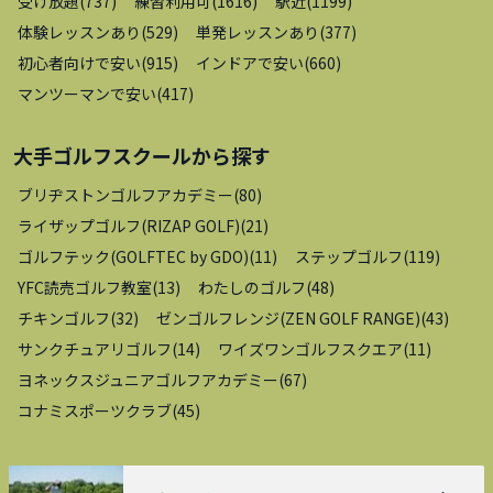
受け放題
(
737
)
練習利用可
(
1616
)
駅近
(
1199
)
体験レッスンあり
(
529
)
単発レッスンあり
(
377
)
初心者向けで安い
(
915
)
インドアで安い
(
660
)
マンツーマンで安い
(
417
)
大手ゴルフスクール
から探す
ブリヂストンゴルフアカデミー
(
80
)
ライザップゴルフ(RIZAP GOLF)
(
21
)
ゴルフテック(GOLFTEC by GDO)
(
11
)
ステップゴルフ
(
119
)
YFC読売ゴルフ教室
(
13
)
わたしのゴルフ
(
48
)
チキンゴルフ
(
32
)
ゼンゴルフレンジ(ZEN GOLF RANGE)
(
43
)
サンクチュアリゴルフ
(
14
)
ワイズワンゴルフスクエア
(
11
)
ヨネックスジュニアゴルフアカデミー
(
67
)
コナミスポーツクラブ
(
45
)