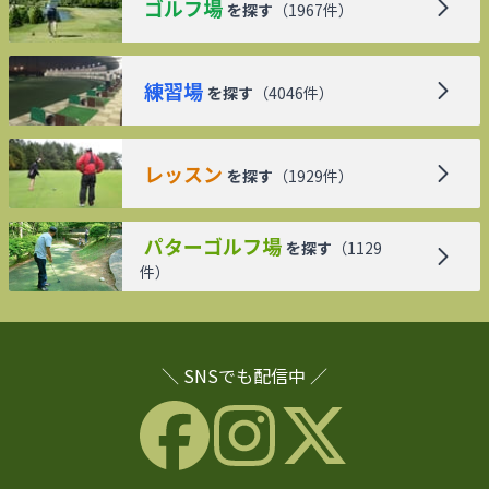
ゴルフ場
を探す
（
1967
件）
練習場
を探す
（
4046
件）
レッスン
を探す
（
1929
件）
パターゴルフ場
を探す
（
1129
件）
＼ SNSでも配信中 ／